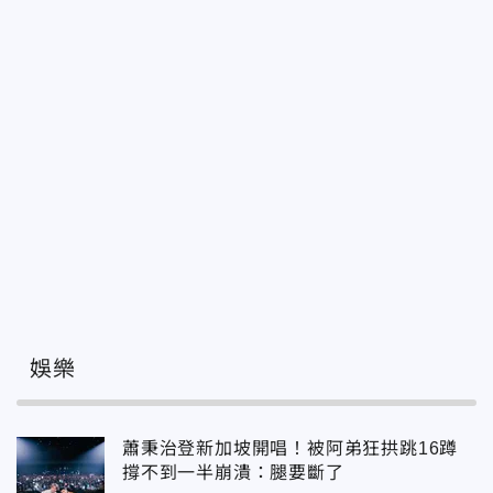
娛樂
蕭秉治登新加坡開唱！被阿弟狂拱跳16蹲
撐不到一半崩潰：腿要斷了