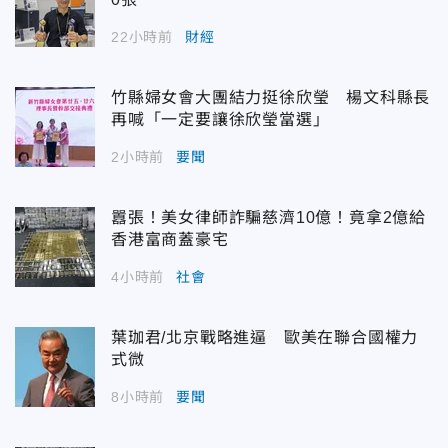
22小時前
財經
竹縣婦女會大團結力挺徐欣瑩 楊文科縣長
再喊「一定要讓徐欣瑩當選」
2小時前
要聞
囂張！美女律師詐騙慈濟10億！竟拿2億給
香港富商蓋豪宅
4小時前
社會
葉珈君/北京戰略進逼 歐美在聯合國權力
式微
8小時前
要聞