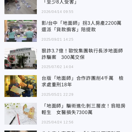
「至少8人受害」
2026/04/14 09:55
影/台中「地面師」拐3人房產2200萬
還派「貨款掮客」陪提款
2025/09/21 14:25
狠詐3.7億！歐悅集團執行長涉地面師
詐騙案 300萬交保
2025/07/02 14:04
台版「地面師」合作詐團削4千萬 檢
求處重刑18年
2025/05/21 22:29
「地面師」騙術進化剝三層皮！翁賠房
輕生 女醫損失7300萬
2025/04/24 12:56