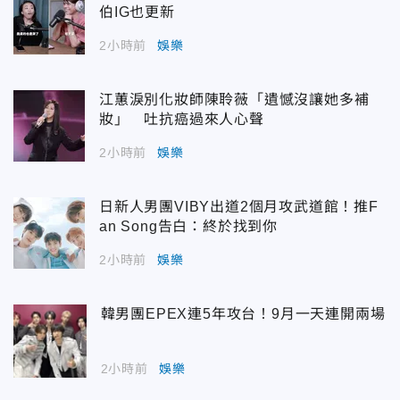
伯IG也更新
2小時前
娛樂
江蕙淚別化妝師陳聆薇「遺憾沒讓她多補
妝」 吐抗癌過來人心聲
2小時前
娛樂
日新人男團VIBY出道2個月攻武道館！推F
an Song告白：終於找到你
2小時前
娛樂
韓男團EPEX連5年攻台！9月一天連開兩場
2小時前
娛樂