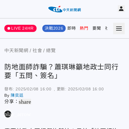
LIVE 24HR
決戰2026
即時
熱門
要聞
社會
娛樂
中天新聞網
社會
總覽
防地面師詐騙？蕭琪琳籲地政士同行
要「五問、簽名」
發布:
2025/02/08 16:00
, 更新:
2025/02/08 16:00
By
陳奕廷
share
分享：
play_arrow