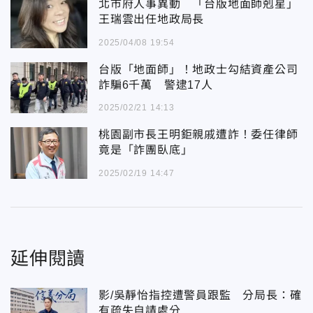
北市府人事異動 「台版地面師剋星」
王瑞雲出任地政局長
2025/04/08 19:54
台版「地面師」！地政士勾結資產公司
詐騙6千萬 警逮17人
2025/02/21 14:13
桃園副市長王明鉅親戚遭詐！委任律師
竟是「詐團臥底」
2025/02/19 14:47
延伸閱讀
影/吳靜怡指控遭警員跟監 分局長：確
有疏失自請處分