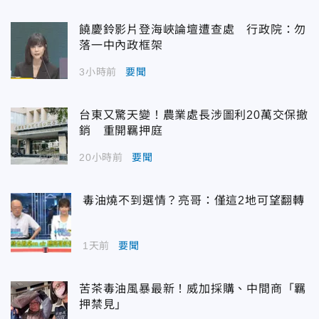
饒慶鈴影片登海峽論壇遭查處 行政院：勿
落一中內政框架
3小時前
要聞
台東又驚天變！農業處長涉圖利20萬交保撤
銷 重開羈押庭
20小時前
要聞
毒油燒不到選情？亮哥：僅這2地可望翻轉
1天前
要聞
苦茶毒油風暴最新！威加採購、中間商「羈
押禁見」