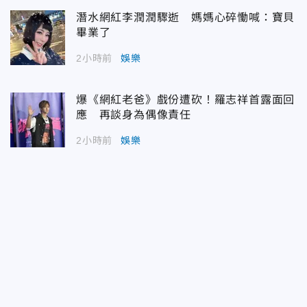
潛水網紅李潤潤驟逝 媽媽心碎慟喊：寶貝
畢業了
2小時前
娛樂
爆《網紅老爸》戲份遭砍！羅志祥首露面回
應 再談身為偶像責任
2小時前
娛樂