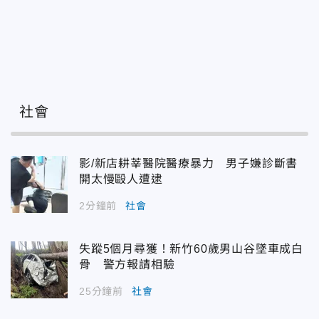
社會
影/新店耕莘醫院醫療暴力 男子嫌診斷書
開太慢毆人遭逮
2分鐘前
社會
失蹤5個月尋獲！新竹60歲男山谷墜車成白
骨 警方報請相驗
25分鐘前
社會