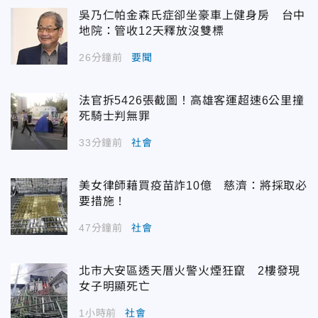
吳乃仁帕金森氏症卻坐豪車上健身房 台中
地院：管收12天釋放沒雙標
26分鐘前
要聞
法官拆5426張截圖！高雄客運超速6公里撞
死騎士判無罪
33分鐘前
社會
美女律師藉買疫苗詐10億 慈濟：將採取必
要措施！
47分鐘前
社會
北市大安區透天厝火警火煙狂竄 2樓發現
女子明顯死亡
1小時前
社會