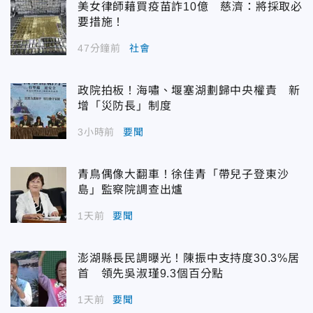
美女律師藉買疫苗詐10億 慈濟：將採取必
要措施！
47分鐘前
社會
政院拍板！海嘯、堰塞湖劃歸中央權責 新
增「災防長」制度
3小時前
要聞
青鳥偶像大翻車！徐佳青「帶兒子登東沙
島」監察院調查出爐
1天前
要聞
澎湖縣長民調曝光！陳振中支持度30.3%居
首 領先吳淑瑾9.3個百分點
1天前
要聞