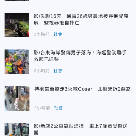
影/失聯16天！通霄26歲男農地被尋獲成腐
屍 監視器揪自摔亡
2小時前
社會
影/台東海岸驚傳男子落海！海巡警消聯手
救起已送醫
2小時前
社會
持槍當街擄走3火辣Coser 北檢起訴2惡煞
2小時前
社會
影/新店2公車靠站追撞 車上7歲童受傷送
醫