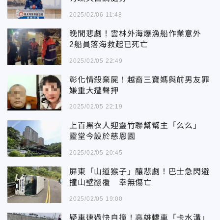
2025/02/06 11:48
晚間悲劇！雲林外海爆漁船作業意外
2船員落海救起已死亡
2025/02/05 22:49
彰化情殺棄屍！越裔三寶媽與前男友罪
嫌重大遭聲押
2025/02/05 22:19
上百黑衣人迎靈竹聯幫幫主「么么」
靈堂今設於慈恩園
2025/02/05 20:45
屏東「山道猴子」釀悲劇！巴士急閃避
撞山壁翻覆 幸無傷亡
2025/02/05 19:00
疑車速過快自撞！高雄轎車「卡水溝」