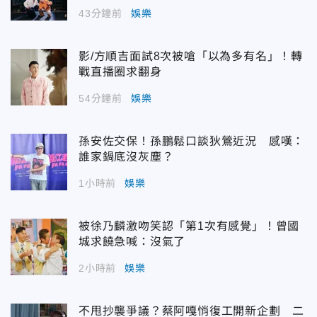
43分鐘前
娛樂
影/方順吉面試8次被嗆「以為多有名」！轉
戰直播圈求翻身
54分鐘前
娛樂
孫安佐交保！孫鵬鬆口談狄鶯近況 感嘆：
誰家鍋底沒灰塵？
1小時前
娛樂
被徐乃麟激吻笑認「第1次有感覺」！曾國
城求饒急喊：沒氣了
2小時前
娛樂
不甩抄襲爭議？蔡阿嘎悄復工開新企劃 二