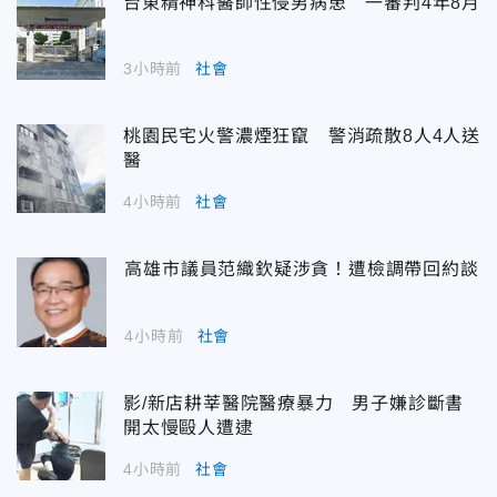
台東精神科醫師性侵男病患 一審判4年8月
3小時前
社會
桃園民宅火警濃煙狂竄 警消疏散8人4人送
醫
4小時前
社會
高雄市議員范織欽疑涉貪！遭檢調帶回約談
4小時前
社會
影/新店耕莘醫院醫療暴力 男子嫌診斷書
開太慢毆人遭逮
4小時前
社會