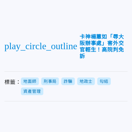
卡神楊蕙如「辱大
阪辦事處」害外交
play_circle_outline
官輕生！高院判免
訴
地面師
刑事局
詐騙
地政士
勾結
標籤：
資產管理