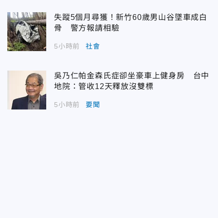
失蹤5個月尋獲！新竹60歲男山谷墜車成白
骨 警方報請相驗
5小時前
社會
吳乃仁帕金森氏症卻坐豪車上健身房 台中
地院：管收12天釋放沒雙標
5小時前
要聞