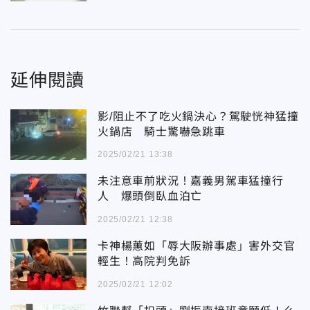
延伸閱讀
影/阻止不了吃火鍋決心？駕駛恍神猛撞
火鍋店 騎士驚嚇急跳車
2025/02/21 13:38
未注意車前狀況！嘉義男駕車猛撞行
人 爆頭倒臥血泊亡
2025/02/21 12:38
卡神楊蕙如「辱大阪辦事處」害外交官
輕生！高院判免訴
2025/02/21 12:02