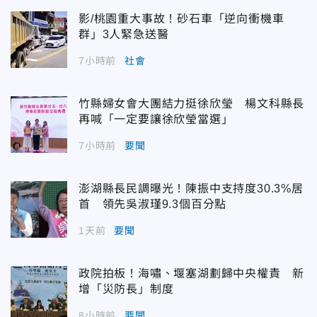
影/桃園重大事故！砂石車「逆向衝機車
群」3人緊急送醫
7小時前
社會
竹縣婦女會大團結力挺徐欣瑩 楊文科縣長
再喊「一定要讓徐欣瑩當選」
7小時前
要聞
澎湖縣長民調曝光！陳振中支持度30.3%居
首 領先吳淑瑾9.3個百分點
1天前
要聞
政院拍板！海嘯、堰塞湖劃歸中央權責 新
增「災防長」制度
8小時前
要聞