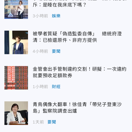
斥：是睡在我床底下嗎？
3小時前
娛樂
被學者質疑「偽造監委自傳」 總統府澄
清：已檢還原件、非府方提供
4小時前
要聞
金管會出手管制違約交割！研擬：一次違約
就要預收足額款券
1小時前
財經
青鳥偶像大翻車！徐佳青「帶兒子登東沙
島」監察院調查出爐
1天前
要聞