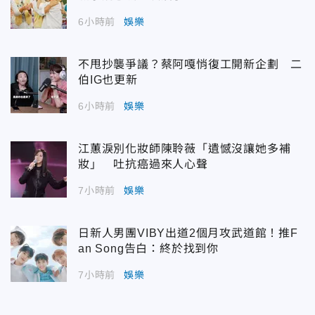
6小時前
娛樂
不甩抄襲爭議？蔡阿嘎悄復工開新企劃 二
伯IG也更新
6小時前
娛樂
江蕙淚別化妝師陳聆薇「遺憾沒讓她多補
妝」 吐抗癌過來人心聲
7小時前
娛樂
日新人男團VIBY出道2個月攻武道館！推F
an Song告白：終於找到你
7小時前
娛樂