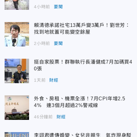
4小時前
要聞
賴清德承諾社宅13萬戶變3萬戶！劉世芳：
找到地就蓋可能變空餘屋
2小時前
要聞
挺自家股票！群聯執行長潘健成7月加碼買4
0張
1天前
財經
外食、房租、機票全漲！7月CPI年增2.5
4% 連3個月超過2%警戒線
46分鐘前
財經
李翊君遭傳婚變、女兒非親生 氣炸現身駁