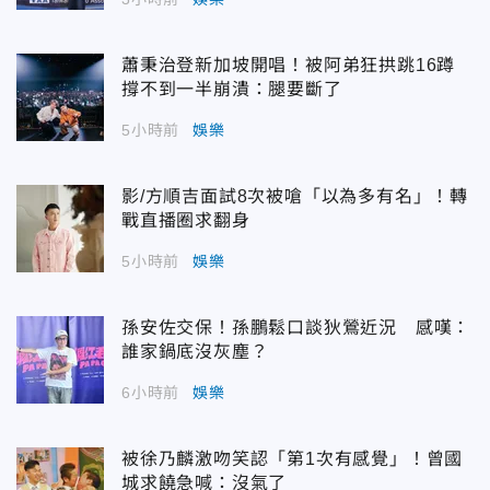
蕭秉治登新加坡開唱！被阿弟狂拱跳16蹲
撐不到一半崩潰：腿要斷了
5小時前
娛樂
影/方順吉面試8次被嗆「以為多有名」！轉
戰直播圈求翻身
5小時前
娛樂
孫安佐交保！孫鵬鬆口談狄鶯近況 感嘆：
誰家鍋底沒灰塵？
6小時前
娛樂
被徐乃麟激吻笑認「第1次有感覺」！曾國
城求饒急喊：沒氣了