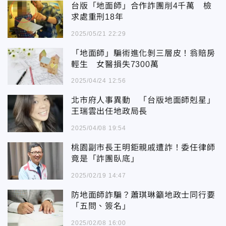
台版「地面師」合作詐團削4千萬 檢
求處重刑18年
2025/05/21 22:29
「地面師」騙術進化剝三層皮！翁賠房
輕生 女醫損失7300萬
2025/04/24 12:56
北市府人事異動 「台版地面師剋星」
王瑞雲出任地政局長
2025/04/08 19:54
桃園副市長王明鉅親戚遭詐！委任律師
竟是「詐團臥底」
2025/02/19 14:47
防地面師詐騙？蕭琪琳籲地政士同行要
「五問、簽名」
2025/02/08 16:00