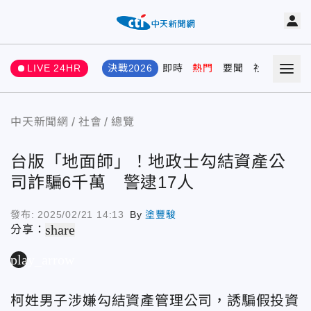
LIVE 24HR
決戰2026
即時
熱門
要聞
社會
娛樂
中天新聞網
社會
總覽
台版「地面師」！地政士勾結資產公
司詐騙6千萬 警逮17人
發布:
2025/02/21 14:13
By
塗豐駿
share
分享：
play_arrow
柯姓男子涉嫌勾結資產管理公司，誘騙假投資