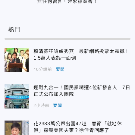
無任何留言，趕緊搶頭香！
熱門
賴清德狂嗆盧秀燕 最新網路投票太震撼！
1.5萬人表態一面倒
40分鐘前
要聞
迎戰九合一！國民黨精選4位新發言人 7日
正式公布加入團隊
2小時前
要聞
花2383萬公帑出國47趟 春節「就地休
假」探親美國夫家？徐佳青回應了