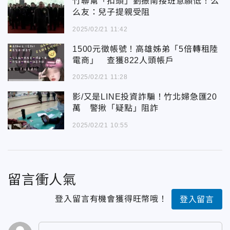
竹聯幫「扣頭」劉振南接班意願低！么
么友：兒子提親受阻
2025/02/21 11:42
1500元徵帳號！高雄姊弟「5倍轉租陸
電商」 查獲822人頭帳戶
2025/02/21 11:28
影/又是LINE投資詐騙！竹北婦急匯20
萬 警揪「疑點」阻詐
2025/02/21 10:55
留言衝人氣
登入留言有機會獲得旺幣哦！
登入留言