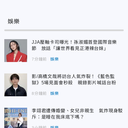
娛樂
JJA壓軸卡司曝光！孫淑媚首登國際音樂
節 放話「讓世界看見正港辣台妹」
7分鐘前
娛樂
影/高橋文哉將訪台人氣炸裂！《藍色監
獄》5場見面會秒殺 親錄影片喊話台粉
8分鐘前
娛樂
李翊君遭傳婚變、女兒非親生 氣炸現身駁
斥：是睡在我床底下嗎？
3小時前
娛樂