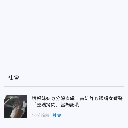
社會
謊報妹妹身分躲查緝！高雄詐欺通緝女遭警
「靈魂拷問」當場認栽
10分鐘前
社會