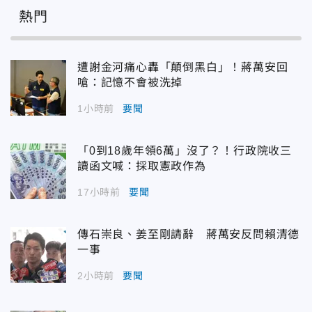
熱門
遭謝金河痛心轟「顛倒黑白」！蔣萬安回
嗆：記憶不會被洗掉
1小時前
要聞
「0到18歲年領6萬」沒了？！行政院收三
讀函文喊：採取憲政作為
17小時前
要聞
傳石崇良、姜至剛請辭 蔣萬安反問賴清德
一事
2小時前
要聞