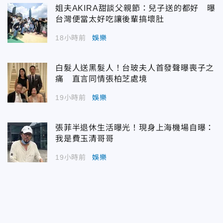
姐夫AKIRA甜談父親節：兒子送的都好 曝
台灣便當太好吃讓後輩搞壞肚
18小時前
娛樂
白髮人送黑髮人！台玻夫人首發聲曝喪子之
痛 直言同情張柏芝處境
19小時前
娛樂
張菲半退休生活曝光！現身上海機場自曝：
我是費玉清哥哥
19小時前
娛樂