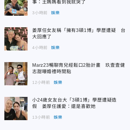
事：王媽媽看到我就哭了
3小時前
娛樂
姜厚任女友稱「擁有3碩1博」學歷遭疑 台
大回應了
4小時前
娛樂
Marz23暢聊育兒經鬆口2胎計畫 玖壹壹健
志甜曝婚禮時間點
12小時前
娛樂
小24歲女友台大「3碩1博」學歷遭疑造
假 姜厚任護愛：還是喜歡她
13小時前
娛樂