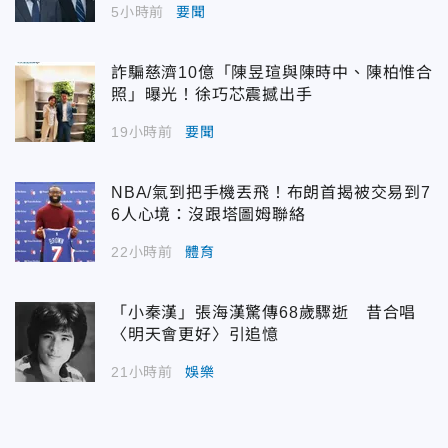
5小時前
要聞
詐騙慈濟10億「陳昱瑄與陳時中、陳柏惟合
照」曝光！徐巧芯震撼出手
19小時前
要聞
NBA/氣到把手機丟飛！布朗首揭被交易到7
6人心境：沒跟塔圖姆聯絡
22小時前
體育
「小秦漢」張海漢驚傳68歲驟逝 昔合唱
〈明天會更好〉引追憶
21小時前
娛樂