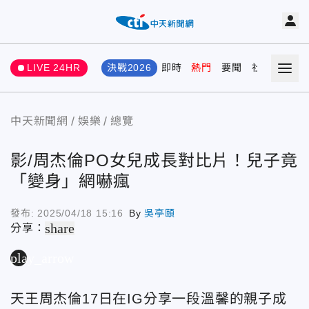
LIVE 24HR
決戰2026
即時
熱門
要聞
社會
娛樂
中天新聞網
娛樂
總覽
影/周杰倫PO女兒成長對比片！兒子竟
「變身」網嚇瘋
發布:
2025/04/18 15:16
By
吳亭頤
share
分享：
play_arrow
天王周杰倫17日在IG分享一段溫馨的親子成