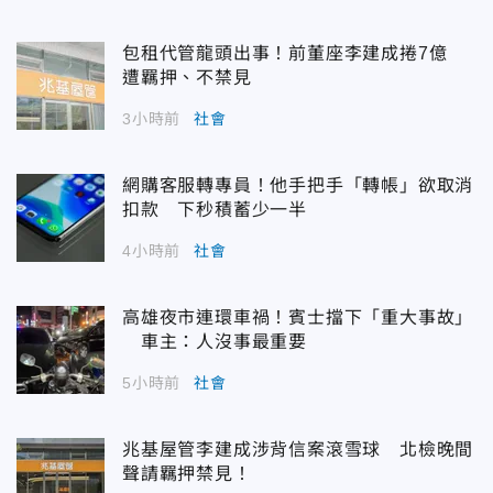
包租代管龍頭出事！前董座李建成捲7億
遭羈押、不禁見
3小時前
社會
網購客服轉專員！他手把手「轉帳」欲取消
扣款 下秒積蓄少一半
4小時前
社會
高雄夜市連環車禍！賓士擋下「重大事故」
車主：人沒事最重要
5小時前
社會
兆基屋管李建成涉背信案滾雪球 北檢晚間
聲請羈押禁見！