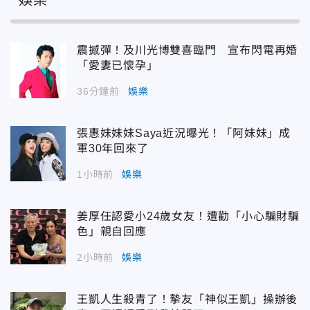
震撼彈！及川光博雙喜臨門 宣布閃電再婚
「愛妻已懷孕」
36分鐘前
娛樂
張惠妹妹妹Saya近況曝光！「阿妹妹」成
軍30年回來了
1小時前
娛樂
姜厚任認愛小24歲女友！遭勸「小心騙財騙
色」親自回應
2小時前
娛樂
王凱人生殺青了！摯友「神似王凱」操辦後