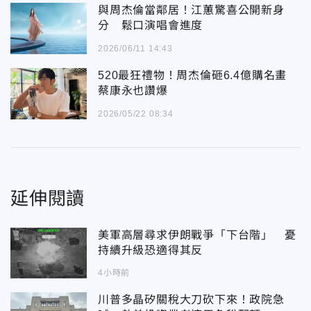
與周杰倫當鄰居！江蕙驚喜公開新身
分 鬆口演唱會進度
2026/06/11 14:43
520最狂禮物！周杰倫砸6.4億購名畫
蔡康永也讚爆
2026/05/22 08:34
延伸閱讀
美軍高層尋求伊朗戰爭「下台階」 憂
持續升級恐適得其反
4小時前
川普多晶矽關稅大刀砍下來！政院急