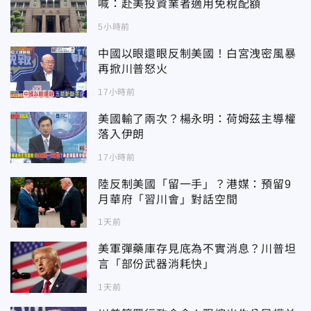
喊：赴美投資業者適用免稅配額
5小時前
中國以眼還眼反制美國！白宮洩密風暴
再掀川普怒火
17小時前
美國輸了兩次？楊永明：荷姆茲主導權
落入伊朗
17小時前
陸反制美國「留一手」？港媒：預留9
月華府「習川會」對話空間
1天前
美軍彈藥庫存見底為不實消息？川普坦
言「部份武器消耗快」
1天前