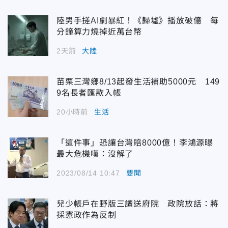
陸男手搓AI劇暴紅！《歸墟》播放破億 每
分鐘算力燒掉近萬台幣
2天前
大陸
苗栗三灣鄉8/13起發生活補助5000元 149
9名長者匯款入帳
20小時前
生活
「這件事」恐讓台灣賠8000億！李鴻源曝
最大危機嘆：沒解了
2023/08/14 10:47
要聞
兒少帳戶在野版三讀送府院 政院放話：將
採憲政作為反制