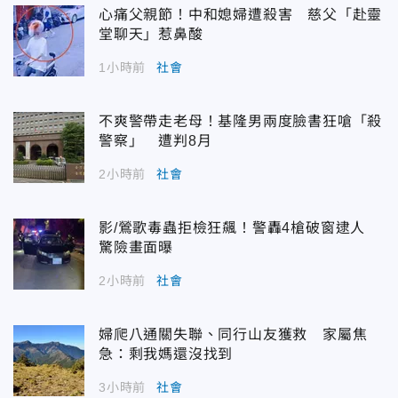
心痛父親節！中和媳婦遭殺害 慈父「赴靈
堂聊天」惹鼻酸
1小時前
社會
不爽警帶走老母！基隆男兩度臉書狂嗆「殺
警察」 遭判8月
2小時前
社會
影/鶯歌毒蟲拒檢狂飆！警轟4槍破窗逮人
驚險畫面曝
2小時前
社會
婦爬八通關失聯、同行山友獲救 家屬焦
急：剩我媽還沒找到
3小時前
社會