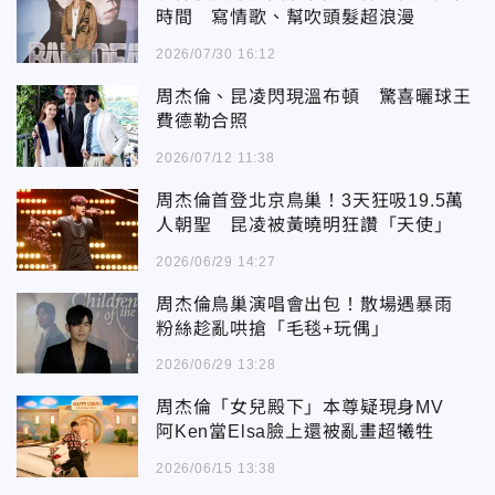
時間 寫情歌、幫吹頭髮超浪漫
2026/07/30 16:12
周杰倫、昆凌閃現溫布頓 驚喜曬球王
費德勒合照
2026/07/12 11:38
周杰倫首登北京鳥巢！3天狂吸19.5萬
人朝聖 昆凌被黃曉明狂讚「天使」
2026/06/29 14:27
周杰倫鳥巢演唱會出包！散場遇暴雨
粉絲趁亂哄搶「毛毯+玩偶」
2026/06/29 13:28
周杰倫「女兒殿下」本尊疑現身MV
阿Ken當Elsa臉上還被亂畫超犧牲
2026/06/15 13:38