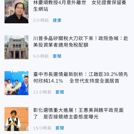
林慶順教授4月意外離世 女兒證實保留養
生網站
2小時前
健康
川普多晶矽關稅大刀砍下來！政院急喊：赴
美投資業者適用免稅配額
5小時前
要聞
臺中市長選情最新剖析：江啟臣38.2%領先
何欣純14.1% 全世代支持度全面居首
21小時前
要聞
彰化選情重大進展！王惠美與魏平政見面
了 是否接競總主委態度曝光
15小時前
要聞