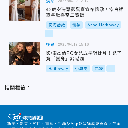
娛樂
2026/06/20 12:17
43歲安海瑟薇驚喜宣布懷孕！穿白裙
露孕肚喜當三寶媽
安海瑟薇
懷孕
Anne Hathaway
...
娛樂
2025/04/18 15:16
影/周杰倫PO女兒成長對比片！兒子
竟「變身」網嚇瘋
Hathaway
小周周
昆凌
...
相關標籤：
新聞、影音、節目、直播、社群及App都深獲網友喜愛，在全