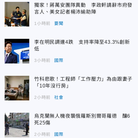
獨家！蔣萬安團隊異動 李政軒請辭市府發
言人、美女記者楊沛緰助陣
1小時前
要聞
李在明民調連4跌 支持率降至43.3%創新
低
3小時前
國際
竹科悲歌！工程師「工作壓力」為由跟妻子
「10年沒行房」
2小時前
社會
烏克蘭無人機夜襲俄羅斯別爾哥羅德 釀6
死25傷
2小時前
國際