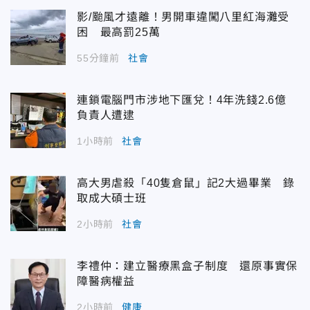
影/颱風才遠離！男開車違闖八里紅海灘受
困 最高罰25萬
55分鐘前
社會
連鎖電腦門市涉地下匯兌！4年洗錢2.6億
負責人遭逮
1小時前
社會
高大男虐殺「40隻倉鼠」記2大過畢業 錄
取成大碩士班
2小時前
社會
李禮仲：建立醫療黑盒子制度 還原事實保
障醫病權益
2小時前
健康