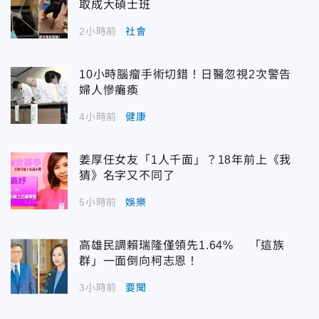
取成大碩士班
2小時前
社會
10小時腦瘤手術切錯！日醫忽視2次警告
婦人慘癱瘓
4小時前
健康
姜厚任女友「1人千面」？18年前上《我
猜》名字又不同了
5小時前
娛樂
高雄民調賴瑞隆僅領先1.64% 「這族
群」一面倒向柯志恩！
3小時前
要聞