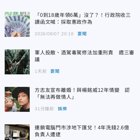
「0到18歲年領6萬」沒了？！行政院收三
讀函文喊：採取憲政作為
2026/08/07 20:18
要聞
軍人投敵、酒駕毒駕修法加重刑責 週三審
議
1天前
要聞
方志友宣布離婚！與楊銘威12年情變 認
「無法再做情人」
31分鐘前
娛樂
連鎖電腦門市涉地下匯兌！4年洗錢2.6億
負責人遭逮