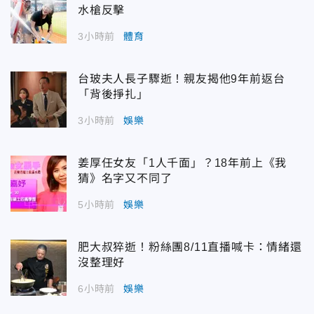
水槍反擊
3小時前
體育
台玻夫人長子驟逝！親友揭他9年前返台
「背後掙扎」
3小時前
娛樂
姜厚任女友「1人千面」？18年前上《我
猜》名字又不同了
5小時前
娛樂
肥大叔猝逝！粉絲團8/11直播喊卡：情緒還
沒整理好
6小時前
娛樂