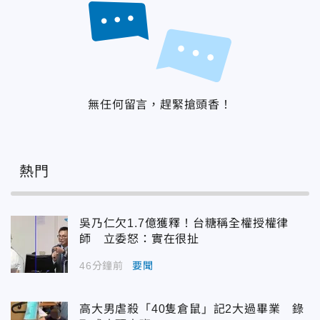
無任何留言，趕緊搶頭香！
熱門
吳乃仁欠1.7億獲釋！台糖稱全權授權律
師 立委怒：實在很扯
46分鐘前
要聞
高大男虐殺「40隻倉鼠」記2大過畢業 錄