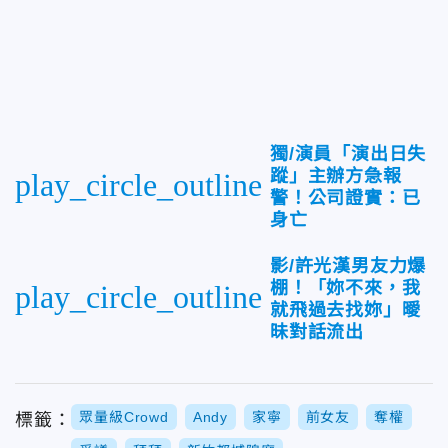
獨/演員「演出日失
蹤」主辦方急報
play_circle_outline
警！公司證實：已
身亡
影/許光漢男友力爆
棚！「妳不來，我
play_circle_outline
就飛過去找妳」曖
昧對話流出
眾量級Crowd
Andy
家寧
前女友
奪權
標籤：