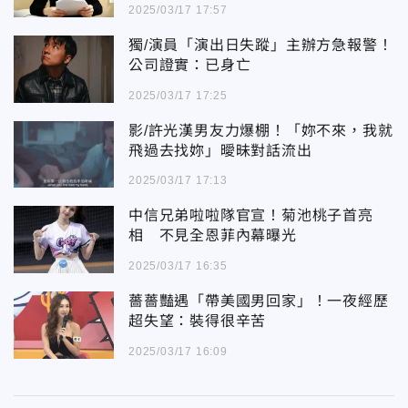
2025/03/17 17:57
獨/演員「演出日失蹤」主辦方急報警！
公司證實：已身亡
2025/03/17 17:25
影/許光漢男友力爆棚！「妳不來，我就
飛過去找妳」曖昧對話流出
2025/03/17 17:13
中信兄弟啦啦隊官宣！菊池桃子首亮
相 不見全恩菲內幕曝光
2025/03/17 16:35
薔薔豔遇「帶美國男回家」！一夜經歷
超失望：裝得很辛苦
2025/03/17 16:09