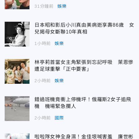
31分鐘前
娛樂
日本昭和影后小川真由美病逝享壽86歲 女
兒揭母女斷聯10年真相
1小時前
娛樂
林亭莉首當女主角緊張到忘記呼吸 萊恩慘
遭足球重擊「正中要害」
2小時前
娛樂
錯過班機竟衝上停機坪！俄羅斯2女子追飛
機 機場緊急攔人
2小時前
國際
啦啦隊女神全身濕！金佳垠喊害羞 廉世彬