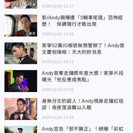
2025/12/06 21:17
影/Andy親曝遭「3輛車尾隨」恐怖經
歷！ 保鑣隨行才敢出席
2025/11/22 16:22
家寧52萬IG帳號無預警掰了！Andy發
文慶祝嗨喊：天大的好消息
2025/11/21 20:21
Andy首奪走鐘獎年度大獎！家寧片段
曝光「他反應成焦點」
2025/11/16 07:53
身無分文的超人！Andy現身走鐘紅毯
認：夜夜落淚難以入眠
2025/11/15 21:43
Andy宣告「邪不勝正」！網曝「彩虹