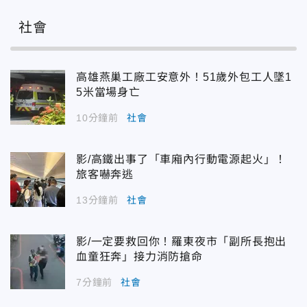
社會
高雄燕巢工廠工安意外！51歲外包工人墜1
5米當場身亡
10分鐘前
社會
影/高鐵出事了「車廂內行動電源起火」！
旅客嚇奔逃
13分鐘前
社會
影/一定要救回你！羅東夜市「副所長抱出
血童狂奔」接力消防搶命
7分鐘前
社會