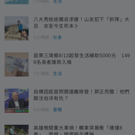
7小時前
生活
八大秀迷途獨自求援！山友犯下「拆隊」大
忌 女至今生死未卜
3小時前
社會
苗栗三灣鄉8/13起發生活補助5000元 149
9名長者匯款入帳
7小時前
生活
自爆因疫苗問題遠離綠營！郭正亮酸：他們
跟沈伯洋有仇？
3小時前
要聞
高雄晚間重大車禍！轎車突暴衝「連撞6
車」 電桿、變電箱全遭殃