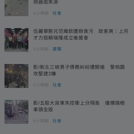
視器追來源
4小時前
社會
伍麗華胞兄范織欽遭辦貪污 政客爽：上月
才力挺賴瑞隆成立後援會
5小時前
要聞
影/新北三峽男子債務糾紛遭開槍 警桃園
攻堅逮3嫌
5小時前
社會
影/五股大貨車失控衝上分隔島 撞爛路樹
車頭全毀
6小時前
社會