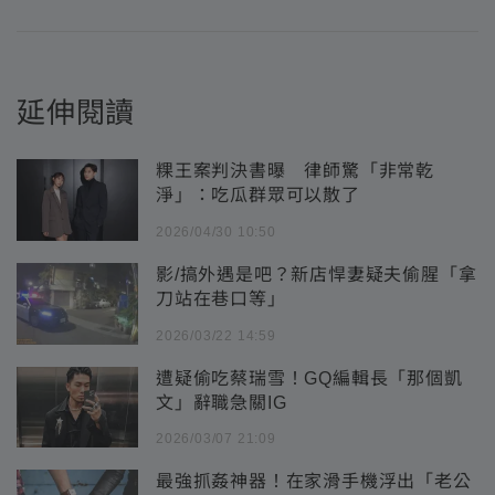
延伸閱讀
粿王案判決書曝 律師驚「非常乾
淨」：吃瓜群眾可以散了
2026/04/30 10:50
影/搞外遇是吧？新店悍妻疑夫偷腥「拿
刀站在巷口等」
2026/03/22 14:59
遭疑偷吃蔡瑞雪！GQ編輯長「那個凱
文」辭職急關IG
2026/03/07 21:09
最強抓姦神器！在家滑手機浮出「老公