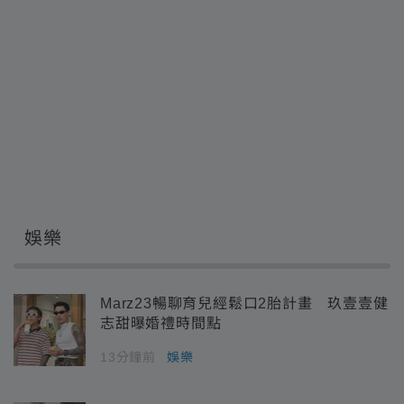
娛樂
Marz23暢聊育兒經鬆口2胎計畫 玖壹壹健
志甜曝婚禮時間點
13分鐘前
娛樂