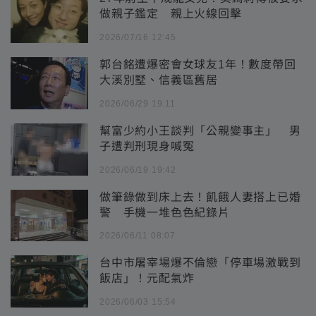
做親子鑑定 親上火線回擊
2026/07/16 12:45
郭台銘遭爆密會女球友1年！數度帶回
大溪別墅、信義區舊居
2026/06/29 19:11
幫富少約小王談判「公親變事主」 男
子遭判刑現身喊冤
2026/06/19 19:42
做筆錄做到床上去！飢餓人妻搭上已婚
警 手機一堆色色紀錄片
2026/06/11 08:07
台中市屠宰場爆不倫戀「停車場激戰到
飯店」！元配氣炸
2026/06/03 15:54