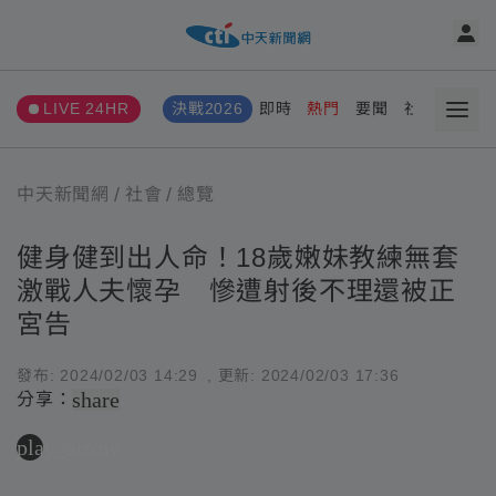
LIVE 24HR
決戰2026
即時
熱門
要聞
社會
娛樂
中天新聞網
社會
總覽
健身健到出人命！18歲嫩妹教練無套
激戰人夫懷孕 慘遭射後不理還被正
宮告
發布:
2024/02/03 14:29
, 更新:
2024/02/03 17:36
share
分享：
play_arrow