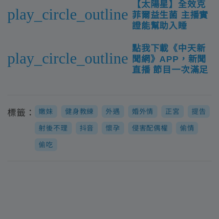
【太陽星】全效克
play_circle_outline
菲爾益生菌 主播實
證能幫助入睡
點我下載《中天新
play_circle_outline
聞網》APP，新聞
直播 節目一次滿足
嫩妹
健身教練
外遇
婚外情
正宮
提告
標籤：
射後不理
抖音
懷孕
侵害配偶權
偷情
偷吃