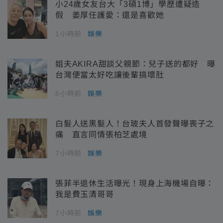
小24歲女友台大「3碩1博」學歷遭疑造
假 姜厚任護愛：還是喜歡她
1小時前
娛樂
姐夫AKIRA甜談父親節：兒子送的都好 曝
台灣便當太好吃讓後輩搞壞肚
6小時前
娛樂
白髮人送黑髮人！台玻夫人首發聲曝喪子之
痛 直言同情張柏芝處境
7小時前
娛樂
張菲半退休生活曝光！現身上海機場自曝：
我是費玉清哥哥
7小時前
娛樂