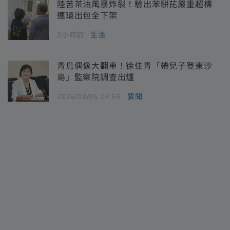
陸苦茶油風暴炸裂！驗出苯駢芘嚴重超標
連環出包全下架
2小時前
生活
青鳥偶像大翻車！徐佳青「帶兒子登東沙
島」監察院調查出爐
2026/08/05 14:56
要聞