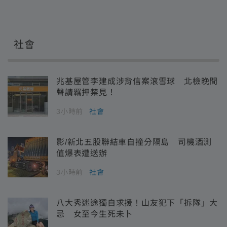
社會
兆基屋管李建成涉背信案滾雪球 北檢晚間
聲請羈押禁見！
3小時前
社會
影/新北五股聯結車自撞分隔島 司機酒測
值爆表遭送辦
3小時前
社會
八大秀迷途獨自求援！山友犯下「拆隊」大
忌 女至今生死未卜