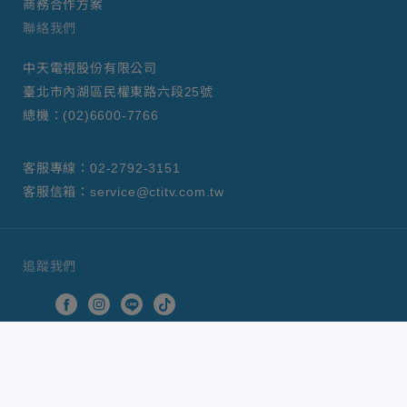
商務合作方案
聯絡我們
中天電視股份有限公司
臺北市內湖區民權東路六段25號
總機：
(02)6600-7766
客服專線：
02-2792-3151
客服信箱：
service@ctitv.com.tw
追蹤我們
中天新聞網版權所有 © 2022 CTiTV Inc. all Rights
Reserved.