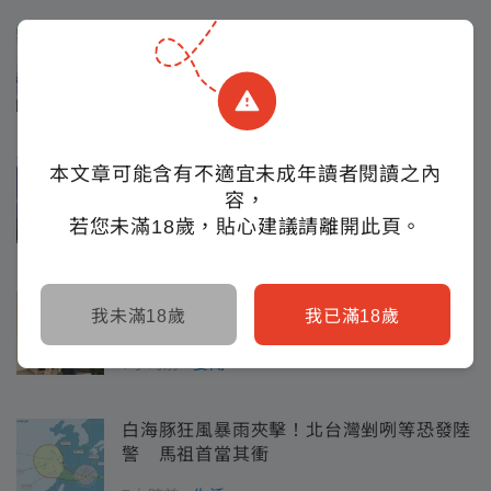
「0到18歲年領6萬」沒了？！行政院收三
讀函文喊：採取憲政作為
5小時前
要聞
川普簽署行政命令！限縮出生公民權並「禁
本文章可能含有不適宜未成年讀者閱讀之內
生育旅遊」打擊移民
容，
若您未滿18歲，貼心建議請離開此頁。
15小時前
生活
詐騙慈濟10億「陳昱瑄與陳時中、陳柏惟合
我未滿18歲
我已滿18歲
照」曝光！徐巧芯震撼出手
7小時前
要聞
白海豚狂風暴雨夾擊！北台灣剉咧等恐發陸
警 馬祖首當其衝