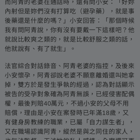
而阿青的老婆在通話時，還有問小安：「好妳
內射但是妳們沒有打算吃（避孕藥），就是事
後藥還是什麼的嗎？」小安回答：「那個時候
我有問阿青說，你有沒有要戴一下這樣吧？他
就說比較爽之類的，就是比較舒服之類的話，
他就說有、有了就生」。
法官綜合對話錄音、阿青老婆的指控，及後來
小安懷孕，阿青卻說老婆不願意離婚還叫她拿
掉，雙方於是發生爭執的經過，認為對話顯示
被告的受孕對象確為阿青無誤，已經侵害配偶
權，最後判賠40萬元，不過小安的父母不用
賠償，理由是小安在案發時已年滿18歲，又
有健身房教練的職業，已屬「自力謀生者」，
又在職場認識阿青，縱然是與之同住的家人，