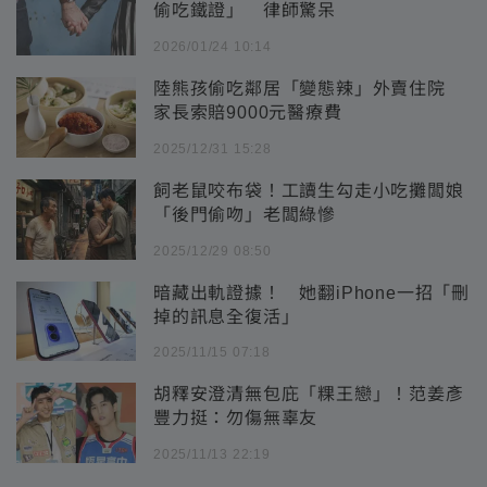
偷吃鐵證」 律師驚呆
2026/01/24 10:14
陸熊孩偷吃鄰居「變態辣」外賣住院
家長索賠9000元醫療費
2025/12/31 15:28
飼老鼠咬布袋！工讀生勾走小吃攤闆娘
「後門偷吻」老闆綠慘
2025/12/29 08:50
暗藏出軌證據！ 她翻iPhone一招「刪
掉的訊息全復活」
2025/11/15 07:18
胡釋安澄清無包庇「粿王戀」！范姜彥
豐力挺：勿傷無辜友
2025/11/13 22:19