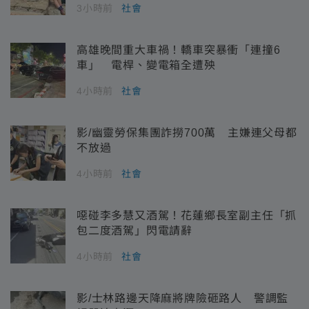
3小時前
社會
高雄晚間重大車禍！轎車突暴衝「連撞6
車」 電桿、變電箱全遭殃
4小時前
社會
影/幽靈勞保集團詐撈700萬 主嫌連父母都
不放過
4小時前
社會
噁碰李多慧又酒駕！花蓮鄉長室副主任「抓
包二度酒駕」閃電請辭
4小時前
社會
影/士林路邊天降麻將牌險砸路人 警調監