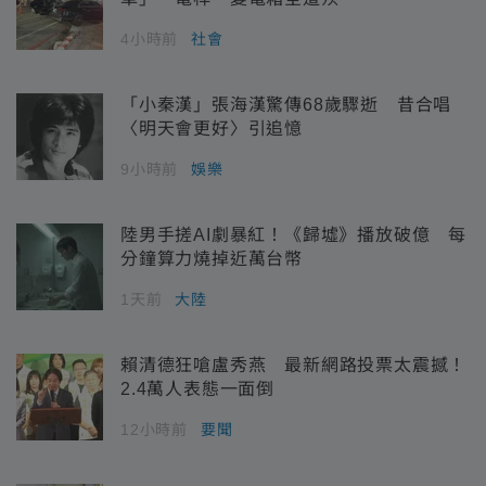
4小時前
社會
「小秦漢」張海漢驚傳68歲驟逝 昔合唱
〈明天會更好〉引追憶
9小時前
娛樂
陸男手搓AI劇暴紅！《歸墟》播放破億 每
分鐘算力燒掉近萬台幣
1天前
大陸
賴清德狂嗆盧秀燕 最新網路投票太震撼！
2.4萬人表態一面倒
12小時前
要聞