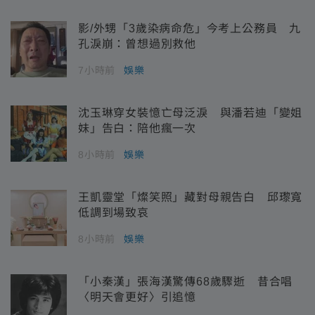
影/外甥「3歲染病命危」今考上公務員 九
孔淚崩：曾想過別救他
7小時前
娛樂
沈玉琳穿女裝憶亡母泛淚 與潘若迪「變姐
妹」告白：陪他瘋一次
8小時前
娛樂
王凱靈堂「燦笑照」藏對母親告白 邱瓈寬
低調到場致哀
8小時前
娛樂
「小秦漢」張海漢驚傳68歲驟逝 昔合唱
〈明天會更好〉引追憶