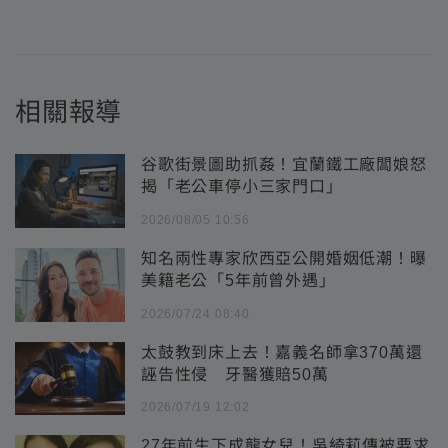
相關報導
谷歌街景圖助抓姦！宜蘭鐵工廠闆娘怒
揭「老公車停小三家門口」
2026/08/05 10:56
知名兩性專家欣西亞公開婚姻低潮！曝
美籍老公「5年前曾外遇」
2026/07/24 08:40
太鼓教到床上去！嘉義名師拿370萬還
誣告性侵 牙醫獲賠50萬
2026/07/19 12:02
27年前生下成龍女兒！吳綺莉傳被要求