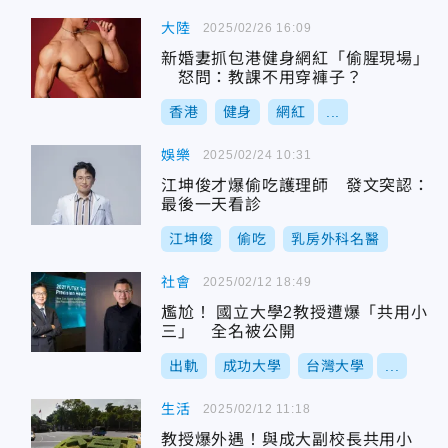
大陸
2025/02/26 16:09
新婚妻抓包港健身網紅「偷腥現場」
怒問：教課不用穿褲子？
香港
健身
網紅
...
娛樂
2025/02/24 10:31
江坤俊才爆偷吃護理師 發文突認：
最後一天看診
江坤俊
偷吃
乳房外科名醫
社會
2025/02/12 18:49
尷尬！ 國立大學2教授遭爆「共用小
三」 全名被公開
出軌
成功大學
台灣大學
...
生活
2025/02/12 11:18
教授爆外遇！與成大副校長共用小