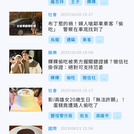
羅志祥
王子
粿粿
...
社會
2025/10/30 15:37
布丁惹的禍！婦人嗆鄰車乘客「偷
吃」 警察在車底找到了
烏龍
遭竊
乘客
...
娛樂
2025/10/30 10:09
粿粿偷吃被男方握關鍵證據？徵信社
掛保證：絕對可支持范姜
粿粿
偷吃
徵信社
...
社會
2025/10/10 15:17
影/高雄女20歲生日「無法許願」！
蛋糕竟遭路人偷吃了
鹽埕警分局
街友
高雄市
...
國際
2025/09/21 15:56