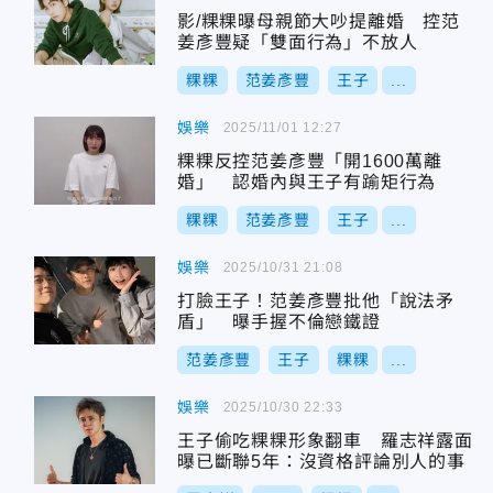
影/粿粿曝母親節大吵提離婚 控范
姜彥豐疑「雙面行為」不放人
粿粿
范姜彥豐
王子
...
娛樂
2025/11/01 12:27
粿粿反控范姜彥豐「開1600萬離
婚」 認婚內與王子有踰矩行為
粿粿
范姜彥豐
王子
...
娛樂
2025/10/31 21:08
打臉王子！范姜彥豐批他「說法矛
盾」 曝手握不倫戀鐵證
范姜彥豐
王子
粿粿
...
娛樂
2025/10/30 22:33
王子偷吃粿粿形象翻車 羅志祥露面
曝已斷聯5年：沒資格評論別人的事