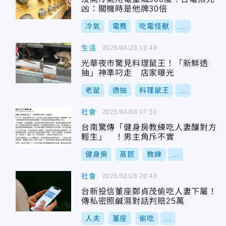
凶：關機時是他牌30倍
冷氣
電費
吃電怪獸
...
生活
2025/04/23 13:49
光華夜市驚見料理鼠王！「新鮮透
抽」神準叼走 店家曝光
老鼠
透抽
料理鼠王
...
社會
2025/04/03 07:51
台南驚傳「健身房教練吃人妻釀對方
輕生」 ！男主角斥不實
健身房
萵苣
教練
...
社會
2025/02/28 20:43
台新投信董座鄭貞茂偷吃人妻下屬！
傳私密照鹹濕對話判賠25萬
人夫
董座
偷吃
...