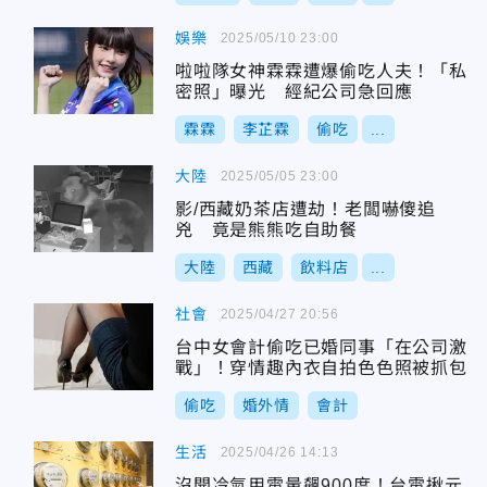
娛樂
2025/05/10 23:00
啦啦隊女神霖霖遭爆偷吃人夫！「私
密照」曝光 經紀公司急回應
霖霖
李芷霖
偷吃
...
大陸
2025/05/05 23:00
影/西藏奶茶店遭劫！老闆嚇傻追
兇 竟是熊熊吃自助餐
大陸
西藏
飲料店
...
社會
2025/04/27 20:56
台中女會計偷吃已婚同事「在公司激
戰」！穿情趣內衣自拍色色照被抓包
偷吃
婚外情
會計
生活
2025/04/26 14:13
沒開冷氣用電量飆900度！台電揪元