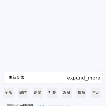
全部
即時
要聞
社會
娛樂
體育
生活