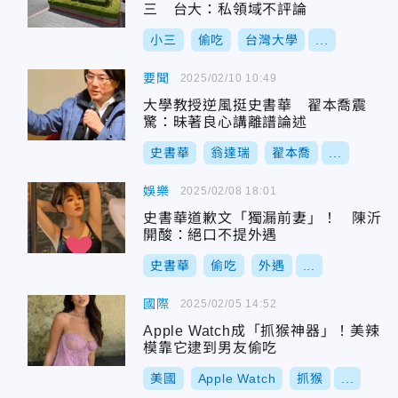
三 台大：私領域不評論
小三
偷吃
台灣大學
...
要聞
2025/02/10 10:49
大學教授逆風挺史書華 翟本喬震
驚：昧著良心講離譜論述
史書華
翁達瑞
翟本喬
...
娛樂
2025/02/08 18:01
史書華道歉文「獨漏前妻」！ 陳沂
開酸：絕口不提外遇
史書華
偷吃
外遇
...
國際
2025/02/05 14:52
Apple Watch成「抓猴神器」！美辣
模靠它逮到男友偷吃
美國
Apple Watch
抓猴
...