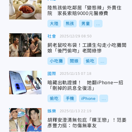
陸熊孩偷吃鄰居「變態辣」外賣住
院 家長索賠9000元醫療費
大陸
熊孩
男童
...
社會
2025/12/29 08:50
飼老鼠咬布袋！工讀生勾走小吃攤闆
娘「後門偷吻」老闆綠慘
小吃攤
闆娘
偷吃
...
國際
2025/11/15 07:18
暗藏出軌證據！ 她翻iPhone一招
「刪掉的訊息全復活」
偷吃
手機
iPhone
...
娛樂
2025/11/13 22:19
胡釋安澄清無包庇「粿王戀」！范姜
彥豐力挺：勿傷無辜友