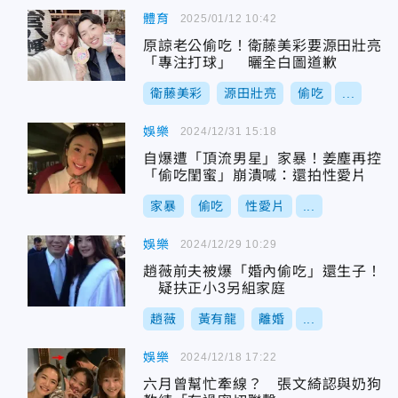
體育
2025/01/12 10:42
原諒老公偷吃！衛藤美彩要源田壯亮
「專注打球」 曬全白圖道歉
衛藤美彩
源田壯亮
偷吃
...
娛樂
2024/12/31 15:18
自爆遭「頂流男星」家暴！姜塵再控
「偷吃閨蜜」崩潰喊：還拍性愛片
家暴
偷吃
性愛片
...
娛樂
2024/12/29 10:29
趙薇前夫被爆「婚內偷吃」還生子！
疑扶正小3另組家庭
趙薇
黃有龍
離婚
...
娛樂
2024/12/18 17:22
六月曾幫忙牽線？ 張文綺認與奶狗