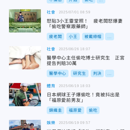
社會
2025/07/01 08:59
怒貼3小王靈堂照！ 疲老闆怒爆妻
「偷吃警察跟藥師」
疲老闆
小王
被戴綠帽
...
社會
2025/06/26 18:07
醫學中心主任偷吃博士研究生 正宮
提告判賠30萬
醫學中心
研究生
判決
...
體育
2025/06/19 18:03
日本網球王子爆偷吃！竟被抖出是
「福原愛前男友」
錦織圭
福原愛
偷吃
娛樂
2025/06/19 09:57