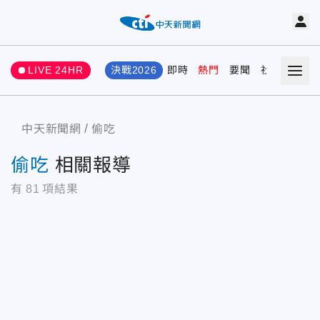
LIVE 24HR
決戰2026
即時
熱門
要聞
社會
娛樂
中天新聞網
偷吃
偷吃
相關報導
有
81
項結果