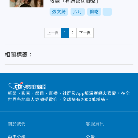
教練「有過密切聯繫」
張文綺
六月
偷吃
...
上一頁
1
2
下一頁
相關標籤：
新聞、影音、節目、直播、社群及App都深獲網友喜愛，在全
世界各地華人亦頗受歡迎，全球擁有2000萬粉絲。
關於我們
客服資訊
中天介紹
公告