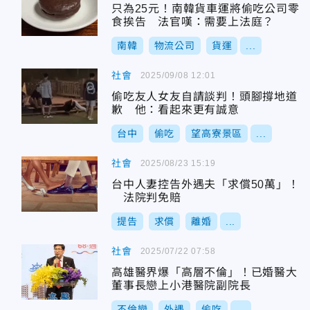
只為25元！南韓貨車運將偷吃公司零
食挨告 法官嘆：需要上法庭？
南韓
物流公司
貨運
...
社會
2025/09/08 12:01
偷吃友人女友自請談判！頭腳撐地道
歉 他：看起來更有誠意
台中
偷吃
望高寮景區
...
社會
2025/08/23 15:19
台中人妻控告外遇夫「求償50萬」！
法院判免賠
提告
求償
離婚
...
社會
2025/07/22 07:58
高雄醫界爆「高層不倫」！已婚醫大
董事長戀上小港醫院副院長
不倫戀
外遇
偷吃
...