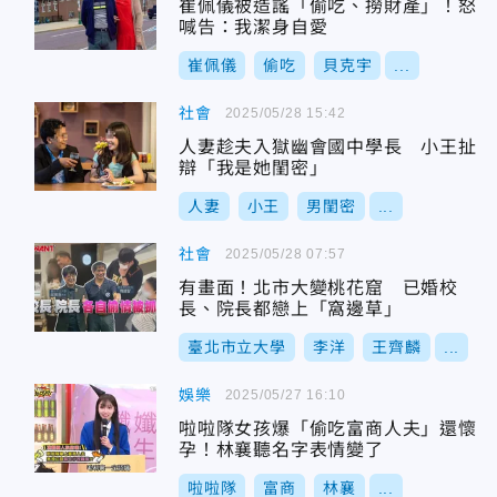
崔佩儀被造謠「偷吃、撈財產」！怒
喊告：我潔身自愛
崔佩儀
偷吃
貝克宇
...
社會
2025/05/28 15:42
人妻趁夫入獄幽會國中學長 小王扯
辯「我是她閨密」
人妻
小王
男閨密
...
社會
2025/05/28 07:57
有畫面！北市大變桃花窟 已婚校
長、院長都戀上「窩邊草」
臺北市立大學
李洋
王齊麟
...
娛樂
2025/05/27 16:10
啦啦隊女孩爆「偷吃富商人夫」還懷
孕！林襄聽名字表情變了
啦啦隊
富商
林襄
...