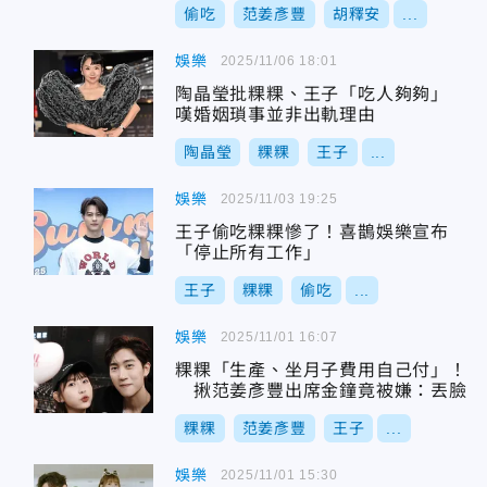
偷吃
范姜彥豐
胡釋安
...
娛樂
2025/11/06 18:01
陶晶瑩批粿粿、王子「吃人夠夠」
嘆婚姻瑣事並非出軌理由
陶晶瑩
粿粿
王子
...
娛樂
2025/11/03 19:25
王子偷吃粿粿慘了！喜鵲娛樂宣布
「停止所有工作」
王子
粿粿
偷吃
...
娛樂
2025/11/01 16:07
粿粿「生產、坐月子費用自己付」！
揪范姜彥豐出席金鐘竟被嫌：丟臉
粿粿
范姜彥豐
王子
...
娛樂
2025/11/01 15:30