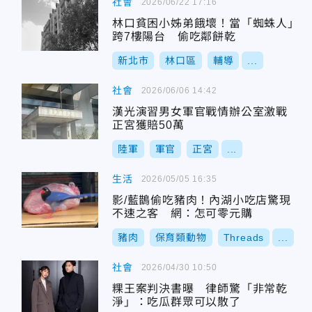
社會
2026/06/22 17:16
林口貧困小姊弟餓壞！當「蜘蛛人」
跨7樓陽台 偷吃鄰餅乾
新北市
林口區
輔導
...
社會
2026/06/06 14:42
漢光演習男女軍官戰情辦公室激戰
正宮獲賠50萬
陸軍
軍官
正宮
...
生活
2026/05/05 16:35
影/藍鵲偷吃豬肉！內湖小吃店驚現
不速之客 網：怎可零元購
豬肉
保育類動物
Threads
...
社會
2026/04/30 10:50
粿王案判決書曝 律師驚「非常乾
淨」：吃瓜群眾可以散了