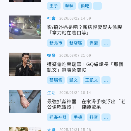
王子
粿粿
偷吃
...
社會
2026/03/22 14:59
影/搞外遇是吧？新店悍妻疑夫偷腥
「拿刀站在巷口等」
新北市
新店區
悍妻
...
娛樂
2026/03/07 21:09
遭疑偷吃蔡瑞雪！GQ編輯長「那個
凱文」辭職急關IG
蔡瑞雪
凱文
王凱文
...
生活
2026/01/24 10:14
最強抓姦神器！在家滑手機浮出「老
公偷吃鐵證」 律師驚呆
抓姦神器
手機
抖音
...
大陸
2025/12/31 15:28