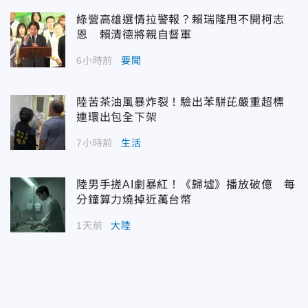
綠營高雄選情拉警報？賴瑞隆甩不開柯志
恩 賴清德將親自督軍
6小時前
要聞
陸苦茶油風暴炸裂！驗出苯駢芘嚴重超標
連環出包全下架
7小時前
生活
陸男手搓AI劇暴紅！《歸墟》播放破億 每
分鐘算力燒掉近萬台幣
1天前
大陸