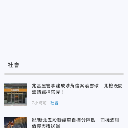
社會
兆基屋管李建成涉背信案滾雪球 北檢晚間
聲請羈押禁見！
7小時前
社會
影/新北五股聯結車自撞分隔島 司機酒測
值爆表遭送辦