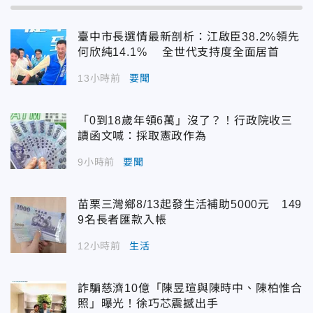
臺中市長選情最新剖析：江啟臣38.2%領先
何欣純14.1% 全世代支持度全面居首
13小時前
要聞
「0到18歲年領6萬」沒了？！行政院收三
讀函文喊：採取憲政作為
9小時前
要聞
苗栗三灣鄉8/13起發生活補助5000元 149
9名長者匯款入帳
12小時前
生活
詐騙慈濟10億「陳昱瑄與陳時中、陳柏惟合
照」曝光！徐巧芯震撼出手