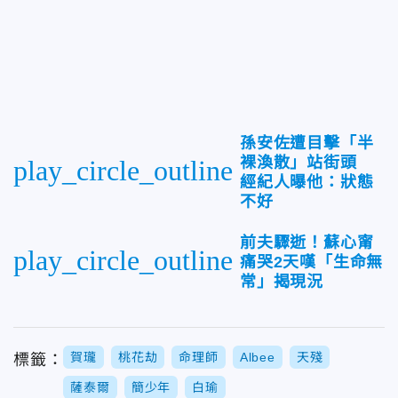
孫安佐遭目擊「半
裸渙散」站街頭
play_circle_outline
經紀人曝他：狀態
不好
前夫驟逝！蘇心甯
play_circle_outline
痛哭2天嘆「生命無
常」揭現況
賀瓏
桃花劫
命理師
Albee
天殘
標籤：
薩泰爾
簡少年
白瑜