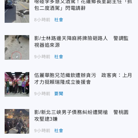
噁碰李多慧又酒駕！花蓮鄉長室副主任「抓
包二度酒駕」閃電請辭
8小時前
社會
影/士林路邊天降麻將牌險砸路人 警調監
視器追來源
9小時前
社會
伍麗華胞兄范織欽遭辦貪污 政客爽：上月
才力挺賴瑞隆成立後援會
9小時前
要聞
影/新北三峽男子債務糾紛遭開槍 警桃園
攻堅逮3嫌
9小時前
社會