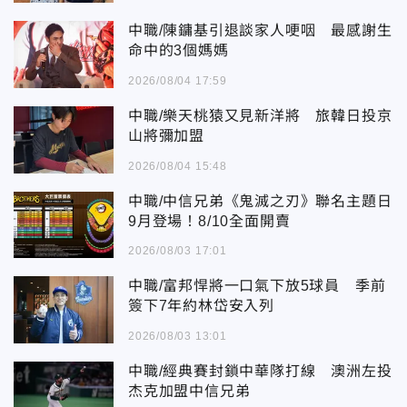
中職/陳鏞基引退談家人哽咽 最感謝生
命中的3個媽媽
2026/08/04 17:59
中職/樂天桃猿又見新洋將 旅韓日投京
山將彌加盟
2026/08/04 15:48
中職/中信兄弟《鬼滅之刃》聯名主題日
9月登場！8/10全面開賣
2026/08/03 17:01
中職/富邦悍將一口氣下放5球員 季前
簽下7年約林岱安入列
2026/08/03 13:01
中職/經典賽封鎖中華隊打線 澳洲左投
杰克加盟中信兄弟