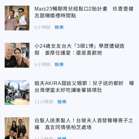
Marz23暢聊育兒經鬆口2胎計畫 玖壹壹健
志甜曝婚禮時間點
5小時前
娛樂
小24歲女友台大「3碩1博」學歷遭疑造
假 姜厚任護愛：還是喜歡她
6小時前
娛樂
姐夫AKIRA甜談父親節：兒子送的都好 曝
台灣便當太好吃讓後輩搞壞肚
11小時前
娛樂
白髮人送黑髮人！台玻夫人首發聲曝喪子之
痛 直言同情張柏芝處境
11小時前
娛樂