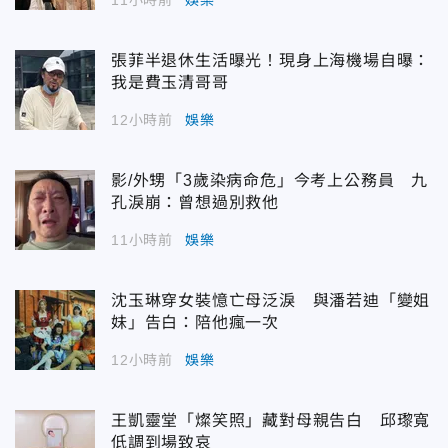
張菲半退休生活曝光！現身上海機場自曝：
我是費玉清哥哥
12小時前
娛樂
影/外甥「3歲染病命危」今考上公務員 九
孔淚崩：曾想過別救他
11小時前
娛樂
沈玉琳穿女裝憶亡母泛淚 與潘若迪「變姐
妹」告白：陪他瘋一次
12小時前
娛樂
王凱靈堂「燦笑照」藏對母親告白 邱瓈寬
低調到場致哀