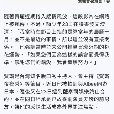
賀瓏曾被預言「容易跟
隨著賀瓏近期捲入感情風波，這段影片在網路
上被瘋傳。不過，簡少年23日在臉書發文澄
清：「我當時在節目上指的是算當年的農曆十
月，並不是最近的事情，所以這並沒有直接關
係。」他強調當時並未公開推算賀瓏近期的桃
花運勢，「如果您們因為這樣的誤會而覺得我
準，感謝您們的錯愛，我會繼續努力。」
賀瓏是台灣知名脫口秀主持人，曾主持《賀瓏
夜夜秀》等節目。近日他被拍到與Albee同遊
日本，隨後又在23日遭到薩泰爾娛樂終止合
約，並在同日坦承是已故喜劇演員天殘的前男
友，讓他的感情生活成為外界關注焦點。