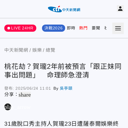
LIVE 24HR
決戰2026
即時
熱門
要聞
社會
娛樂
中天新聞網
娛樂
總覽
桃花劫？賀瓏2年前被預言「跟正妹同
事出問題」 命理師急澄清
發布:
2025/06/24 11:01
By
吳亭頤
share
分享：
play_arrow
31歲脫口秀主持人賀瓏23日遭薩泰爾娛樂終