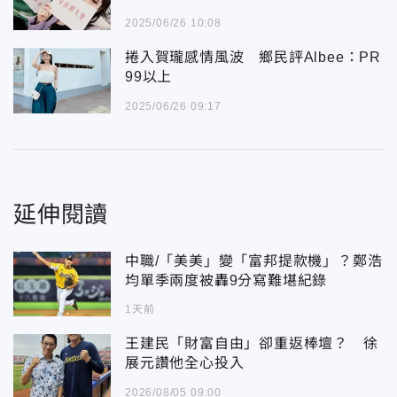
2025/06/26 10:08
捲入賀瓏感情風波 鄉民評Albee：PR
99以上
2025/06/26 09:17
延伸閱讀
中職/「美美」變「富邦提款機」？鄭浩
均單季兩度被轟9分寫難堪紀錄
1天前
王建民「財富自由」卻重返棒壇？ 徐
展元讚他全心投入
2026/08/05 09:00