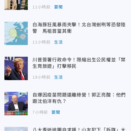
11小時前
要聞
白海豚狂風暴雨夾擊！北台灣剉咧等恐發陸
警 馬祖首當其衝
11小時前
生活
川普簽署行政命令！限縮出生公民權並「禁
生育旅遊」打擊移民
19小時前
生活
自爆因疫苗問題遠離綠營！郭正亮酸：他們
跟沈伯洋有仇？
7小時前
要聞
八大秀迷途獨自求援！山友犯下「拆隊」大