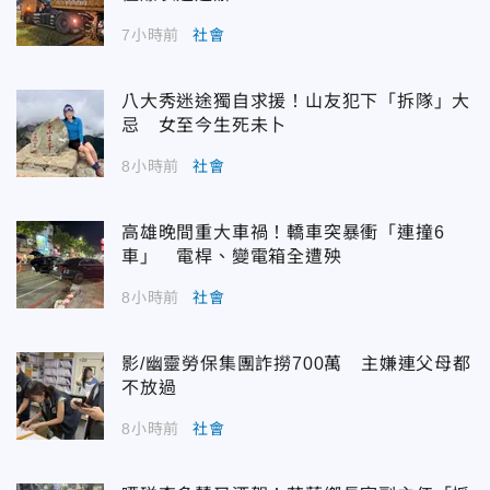
7小時前
社會
八大秀迷途獨自求援！山友犯下「拆隊」大
忌 女至今生死未卜
8小時前
社會
高雄晚間重大車禍！轎車突暴衝「連撞6
車」 電桿、變電箱全遭殃
8小時前
社會
影/幽靈勞保集團詐撈700萬 主嫌連父母都
不放過
8小時前
社會