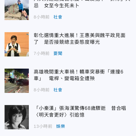
忌 女至今生死未卜
8小時前
社會
彰化選情重大進展！王惠美與魏平政見面
了 是否接競總主委態度曝光
7小時前
要聞
高雄晚間重大車禍！轎車突暴衝「連撞6
車」 電桿、變電箱全遭殃
8小時前
社會
「小秦漢」張海漢驚傳68歲驟逝 昔合唱
〈明天會更好〉引追憶
13小時前
娛樂