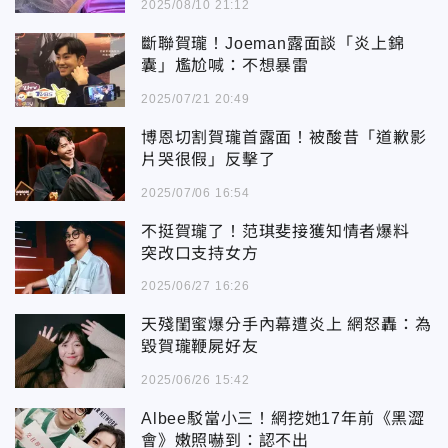
2025/08/10 21:12
斷聯賀瓏！Joeman露面談「炎上錦
囊」尷尬喊：不想暴雷
2025/07/21 20:49
博恩切割賀瓏首露面！被酸昔「道歉影
片哭很假」反擊了
2025/07/06 16:54
不挺賀瓏了！范琪斐接獲知情者爆料
突改口支持女方
2025/06/27 16:26
天殘閨蜜爆分手內幕遭炎上 網怒轟：為
毀賀瓏鞭屍好友
2025/06/26 15:42
Albee駁當小三！網挖她17年前《黑澀
會》嫩照嚇到：認不出