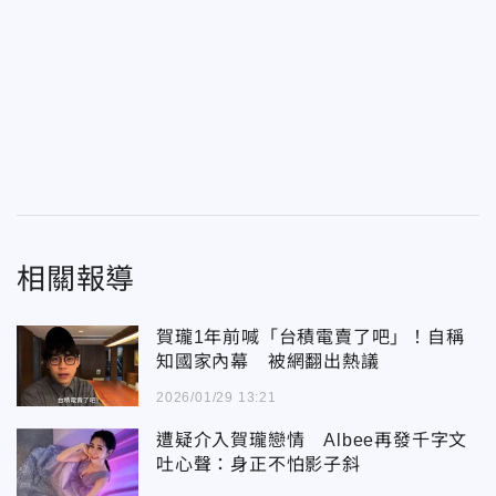
相關報導
賀瓏1年前喊「台積電賣了吧」！自稱
知國家內幕 被網翻出熱議
2026/01/29 13:21
遭疑介入賀瓏戀情 Albee再發千字文
吐心聲：身正不怕影子斜