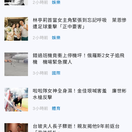
2小時前
娛樂
林亭莉首當女主角緊張到忘記呼吸 萊恩慘
遭足球重擊「正中要害」
2小時前
娛樂
錯過班機竟衝上停機坪！俄羅斯2女子追飛
機 機場緊急攔人
3小時前
國際
啦啦隊女神全身濕！金佳垠喊害羞 廉世彬
水槍反擊
3小時前
體育
台玻夫人長子驟逝！親友揭他9年前返台