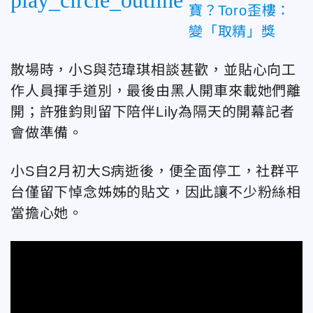
寶？Toro歪樓：
變「取精」獎
散場時，小S與
范瑋琪相談甚歡
，並貼心向工
作人員揮手道別
，最後由黑人開車來載她們離
開
；
許雅鈞則留下陪伴Lily為隔天的開幕記者
會做準備。
小S自2月初大S病逝後，便全面停工，社群平
台僅留下悼念姊姊的貼文，因此讓不少粉絲相
當擔心她
。