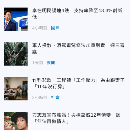
李在明民調連4跌 支持率降至43.3%創新
低
4小時前
國際
軍人投敵、酒駕毒駕修法加重刑責 週三審
議
1天前
要聞
竹科悲歌！工程師「工作壓力」為由跟妻子
「10年沒行房」
3小時前
社會
方志友宣布離婚！與楊銘威12年情變 認
「無法再做情人」