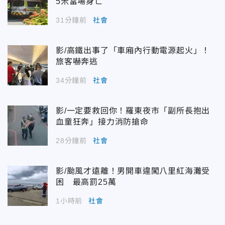
5米當場身亡
31分鐘前
社會
影/高鐵出事了「車廂內行動電源起火」！
旅客嚇奔逃
34分鐘前
社會
影/一定要救回你！羅東夜市「副所長抱出
血童狂奔」接力消防搶命
28分鐘前
社會
影/颱風才遠離！男開車違闖八里紅海灘受
困 最高罰25萬
1小時前
社會