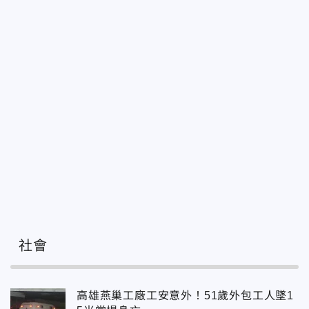
社會
高雄燕巢工廠工安意外！51歲外包工人墜1