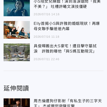
小S陪女兒練戲！演到落淚還問「我美
不美？」 吐槽許曦文演技僵硬
2026/07/16 14:16
Elly首揭小S與許雅鈞婚姻現狀！再爆
母女聯手騙爸爸內幕
2026/07/16 11:18
具俊曄搬出大S豪宅！遭目擊守墓拭
淚 許雅鈞曝他「與S媽互動現況」
2026/07/11 22:46
延伸閱讀
周杰倫遭狗仔影射「有私生子的三字天
王」 杰威爾怒發聲反擊