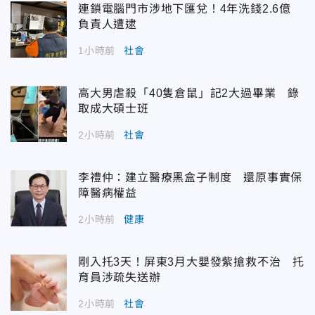
連鎖電腦門市涉地下匯兌！4年洗錢2.6億
負責人遭逮
1小時前
社會
高大男虐殺「40隻倉鼠」記2大過畢業 錄
取成大碩士班
2小時前
社會
李禮仲：建立醫療黑盒子制度 還原事實保
障醫病權益
2小時前
健康
剛入托3天！屏東3月大嬰發紫搶救不治 托
育員涉疏失送辦
2小時前
社會