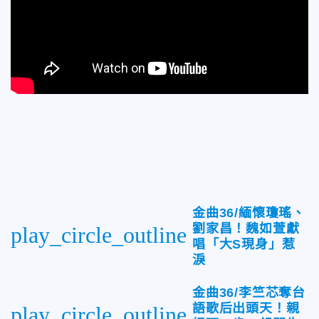
金曲36/緬懷瓊瑤、
劉家昌！魏如萱獻
play_circle_outline
唱「大S現身」惹
淚
金曲36/李竺芯奪台
語歌后出頭天！親
play_circle_outline