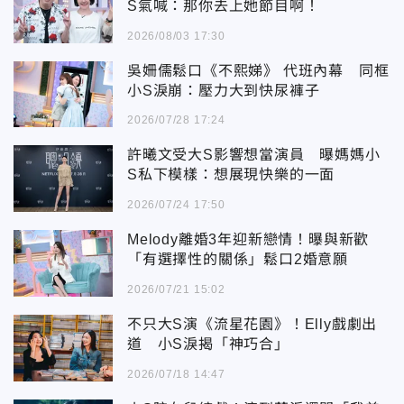
S氣喊：那你去上她節目啊！
2026/08/03 17:30
吳姍儒鬆口《不熙娣》 代班內幕 同框
小S淚崩：壓力大到快尿褲子
2026/07/28 17:24
許曦文受大S影響想當演員 曝媽媽小
S私下模樣：想展現快樂的一面
2026/07/24 17:50
Melody離婚3年迎新戀情！曝與新歡
「有選擇性的關係」鬆口2婚意願
2026/07/21 15:02
不只大S演《流星花園》！Elly戲劇出
道 小S淚揭「神巧合」
2026/07/18 14:47