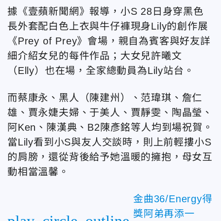
據《壹蘋新聞網》報導，小S 28日
身穿黑色
長外套配白色上衣與牛仔褲現身Lily的創作展
《Prey of Prey》
會場，親自為賓客與好友詳
細介紹女兒的每件作品；
大女兒許曦文
（
Elly
）也在場，全家總動員為Lily站台。
而蔡康永、
黑人
（
陳建州
）
、
范瑋琪、
詹仁
雄、賈永婕夫婦、于美人、
賈靜雯、陶晶瑩、
阿Ken、陳漢典、
B2陳彥銘
等人均到場祝賀。
當Lily看到小S
與友人交談時，則上前輕摟小S
的肩膀，還從背後給予她溫暖的擁抱，母女互
動相當溫馨
。
金曲36/Energy得
獎阿弟再添一
play_circle_outline