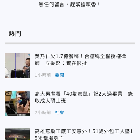
無任何留言，趕緊搶頭香！
熱門
吳乃仁欠1.7億獲釋！台糖稱全權授權律
師 立委怒：實在很扯
1小時前
要聞
高大男虐殺「40隻倉鼠」記2大過畢業 錄
取成大碩士班
2小時前
社會
高雄燕巢工廠工安意外！51歲外包工人墜1
5米當場身亡