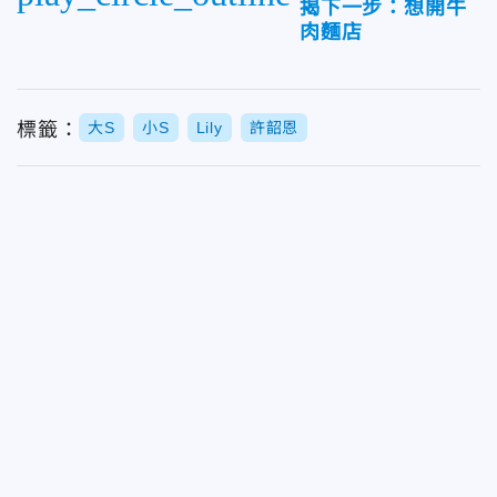
揭下一步：想開牛
肉麵店
標籤：
大S
小S
Lily
許韶恩