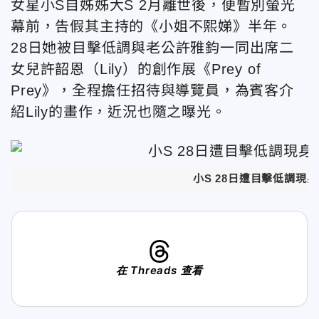
女星小S自姊姊大S 2月離世後，便暫別螢光
幕前，告假其主持的《小姐不熙娣》半年。
28日她被目擊低調與老公許雅鈞一同出席二
女兒許韶恩
（Lily）的創作展《Prey of
Prey》，全程擔任招待與導覽員，為賓客介
紹Lily的畫作，近況也隨之曝光。
小S 28日遭目擊低調現身
在 Threads 查看