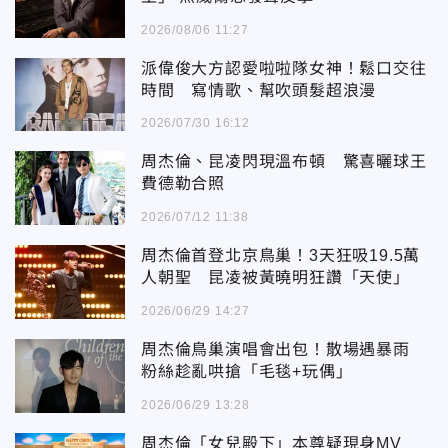
2026/08/06 11:27
派偉俊大方認愛啦啦隊女神！鬆口交往
時間 寫情歌、幫吹頭髮超浪漫
2026/07/30 16:12
周杰倫、昆凌閃現溫布頓 驚喜曬球王
費德勒合照
2026/07/12 11:38
周杰倫首登北京鳥巢！3天狂吸19.5萬
人朝聖 昆凌被黃曉明狂讚「天使」
2026/06/29 14:27
周杰倫鳥巢演唱會出包！散場遇暴雨
粉絲趁亂哄搶「毛毯+玩偶」
2026/06/29 13:28
周杰倫「女兒殿下」本尊疑現身MV