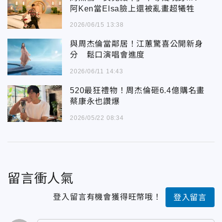
阿Ken當Elsa臉上還被亂畫超犧牲
2026/06/15 13:38
與周杰倫當鄰居！江蕙驚喜公開新身
分 鬆口演唱會進度
2026/06/11 14:43
520最狂禮物！周杰倫砸6.4億購名畫
蔡康永也讚爆
2026/05/22 08:34
留言衝人氣
登入留言有機會獲得旺幣哦！
登入留言