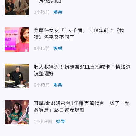
「背後掙扎」
3小時前
娛樂
姜厚任女友「1人千面」？18年前上《我
猜》名字又不同了
6小時前
娛樂
肥大叔猝逝！粉絲團8/11直播喊卡：情緒還
沒整理好
6小時前
娛樂
直擊/金娜妍來台1年賺百萬代言 認了「動
念買房」鬆口置產規劃
14小時前
娛樂