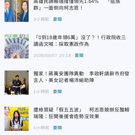
高雄民調賴瑞隆僅領先1.64% 「這族
群」一面倒向柯志恩！
3小時前
要聞
「0到18歲年領6萬」沒了？！行政院收三
讀函文喊：採取憲政作為
2026/08/07 20:18
要聞
獨家！蔣萬安團隊異動 李政軒請辭市府發
言人、美女記者楊沛緰助陣
1小時前
要聞
遭綠質疑「假五五波」 柯志恩競辦反酸賴
瑞隆：狂開後援會造勢沒效果
1小時前
要聞