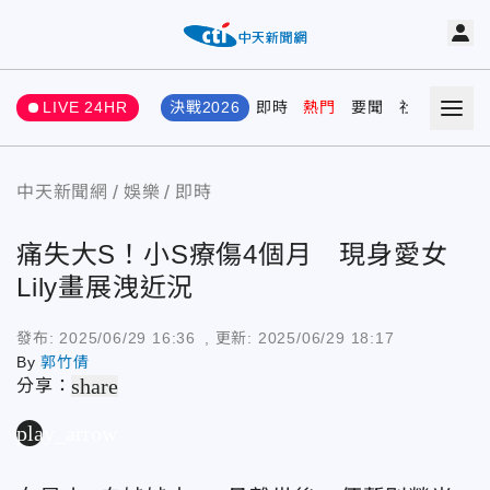
LIVE 24HR
決戰2026
即時
熱門
要聞
社會
娛樂
中天新聞網
娛樂
即時
痛失大S！小S療傷4個月 現身愛女
Lily畫展洩近況
發布:
2025/06/29 16:36
, 更新:
2025/06/29 18:17
By
郭竹倩
share
分享：
play_arrow