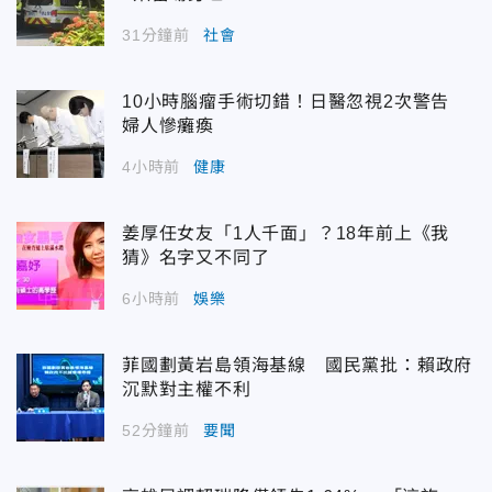
31分鐘前
社會
10小時腦瘤手術切錯！日醫忽視2次警告
婦人慘癱瘓
4小時前
健康
姜厚任女友「1人千面」？18年前上《我
猜》名字又不同了
6小時前
娛樂
菲國劃黃岩島領海基線 國民黨批：賴政府
沉默對主權不利
52分鐘前
要聞