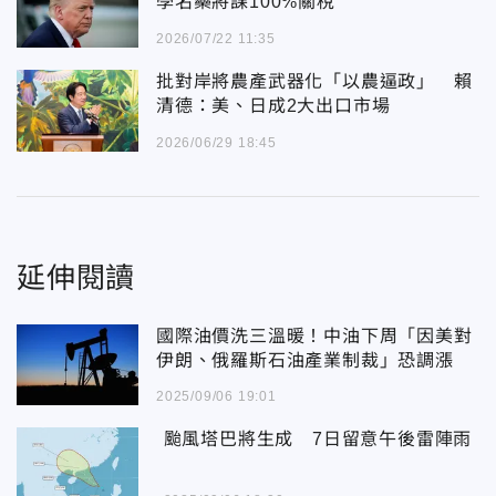
學名藥將課100%關稅
2026/07/22 11:35
批對岸將農產武器化「以農逼政」 賴
清德：美、日成2大出口市場
2026/06/29 18:45
延伸閱讀
國際油價洗三溫暖！中油下周「因美對
伊朗、俄羅斯石油產業制裁」恐調漲
2025/09/06 19:01
颱風塔巴將生成 7日留意午後雷陣雨