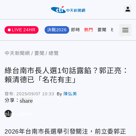
LIVE 24HR
決戰2026
即時
熱門
要聞
社會
娛樂
中天新聞網
要聞
總覽
綠台南市長人選1句話露餡？郭正亮：
賴清德已「名花有主」
發布:
2025/09/07 10:33
By
陳弘美
share
分享：
play_arrow
2026年台南市長選舉引發關注，前立委郭正