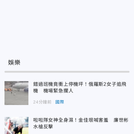
娛樂
錯過班機竟衝上停機坪！俄羅斯2女子追飛
機 機場緊急攔人
24分鐘前
國際
啦啦隊女神全身濕！金佳垠喊害羞 廉世彬
水槍反擊