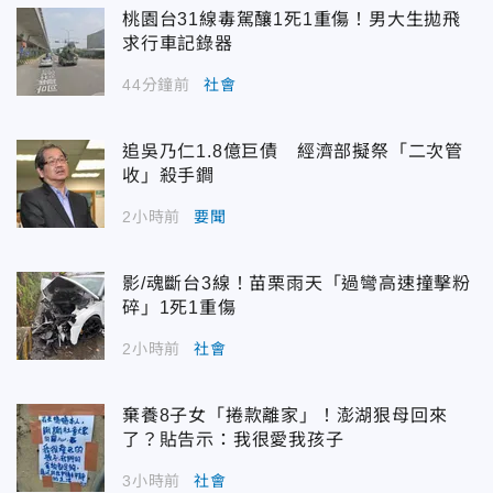
桃園台31線毒駕釀1死1重傷！男大生拋飛
求行車記錄器
44分鐘前
社會
追吳乃仁1.8億巨債 經濟部擬祭「二次管
收」殺手鐧
2小時前
要聞
影/魂斷台3線！苗栗雨天「過彎高速撞擊粉
碎」1死1重傷
2小時前
社會
棄養8子女「捲款離家」！澎湖狠母回來
了？貼告示：我很愛我孩子
3小時前
社會