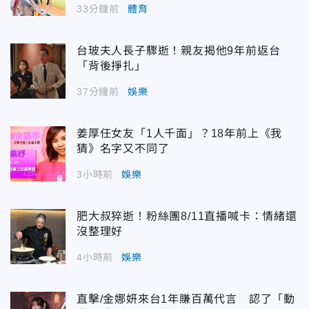
33分鐘前
體育
台玻夫人長子驟逝！親友揭他9年前返台
「背後掙扎」
37分鐘前
娛樂
姜厚任女友「1人千面」？18年前上《我
猜》名字又不同了
3小時前
娛樂
肥大叔猝逝！粉絲團8/11直播喊卡：情緒還
沒整理好
4小時前
娛樂
直擊/金娜妍來台1年賺百萬代言 認了「動