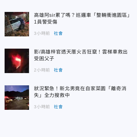
高雄阿sir累了嗎？巡邏車「整輛衝進園區」
1員警受傷
3小時前
社會
影/高雄梓官透天厝火舌狂竄！雲梯車救出
受困父子
2小時前
社會
狀況緊急！新北男竟在自家菜園「離奇消
失」全力搜救中
3小時前
社會