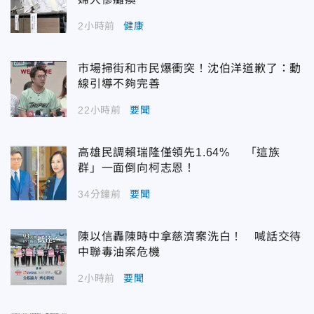
2小時前
健康
市場掃街和市民爆衝突！沈伯洋道歉了：動
線引導不夠完善
22小時前
要聞
高雄民調賴瑞隆僅領先1.64% 「這族
群」一面倒向柯志恩！
34分鐘前
要聞
陳以信轟陳時中拿慈濟案洗白！ 喊話交待
中聯毒油案危機
2小時前
要聞