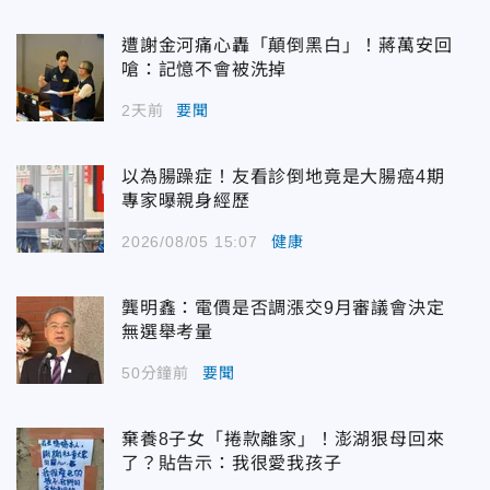
遭謝金河痛心轟「顛倒黑白」！蔣萬安回
嗆：記憶不會被洗掉
2天前
要聞
以為腸躁症！友看診倒地竟是大腸癌4期
專家曝親身經歷
2026/08/05 15:07
健康
龔明鑫：電價是否調漲交9月審議會決定
無選舉考量
50分鐘前
要聞
棄養8子女「捲款離家」！澎湖狠母回來
了？貼告示：我很愛我孩子