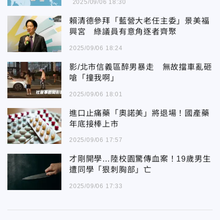
2025/09/06 18:30
賴清德參拜「藍營大老任主委」景美福
興宮 綠議員有意角逐者齊聚
2025/09/06 18:24
影/北市信義區醉男暴走 無故擋車亂砸
嗆「撞我啊」
2025/09/06 18:01
進口止痛藥「奧諾美」將退場！國產藥
年底接棒上市
2025/09/06 17:57
才剛開學…陸校園驚傳血案！19歲男生
遭同學「狠刺胸部」亡
2025/09/06 17:33