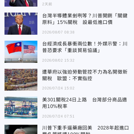
2天前
台灣半導體業剉咧等？川普開鍘「關鍵
原料」15%關稅 設最低進口價
2026/08/07 08:38
台經濟成長暴衝兩位數！外媒示警：川
普恐要求「重談貿易協議」
2026/08/02 15:32
遭華府以強迫勞動管控不力為名開徵新
關稅 歐盟：不實指控
2026/07/24 15:02
美301關稅24日上路 台灣部分商品適
用10%稅率
2026/07/24 07:51
川普下重手逼藥廠回美 2028年起進口