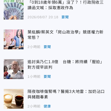
「0到18歲年領6萬」沒了？！行政院收三
讀函文喊：採取憲政作為
2026/08/07 20:18
要聞
葉紘麟/蔡英文「爬山政治學」競逐權力新
常態？
2小時前
要聞
追討吳乃仁1.8億 台糖：將持續「壓迫」
對方提早談判
1小時前
要聞
隔夜咖啡傷腎嗎？醫揭3大地雷：加奶沾口
與赭麴毒素
2小時前
健康