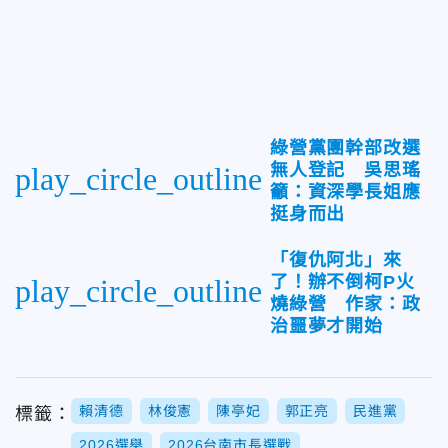
綠營黨團幹部改選
無人登記 吳思瑤
play_circle_outline
籲：資深學長姐應
挺身而出
「復仇阿北」來
了！辦不倒柯P火
play_circle_outline
燒綠營 作家：政
治噩夢才開始
賴清德
林俊憲
陳亭妃
郭正亮
民進黨
標籤：
2026選舉
2026台南市長選戰