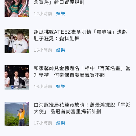
念買房」鬆口置產規劃
12小時前
娛樂
胡瓜挑戰ATEEZ崔傘肌情「震胸舞」遭虧
肚子狂晃：變抖肚舞
15小時前
娛樂
和家馨帥兒金榜題名！相中「百萬名畫」當
升學禮 何豪傑自嘲漏氣買不起
16小時前
娛樂
白海豚攪局花蓮竟放晴！蕭景鴻擺脫「旱災
大使」 品冠首訪富里揭新計劃
17小時前
娛樂