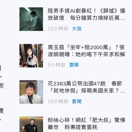
陸男手搓AI劇暴紅！《歸墟》播
灣
放破億 每分鐘算力燒掉近萬台
幣
15小時前
大陸
周玉蔻「坐牢+賠2000萬」？張
淑娟親曝：她約喝下午茶求和解
5小時前
要聞
國
，
花2383萬公帑出國47趟 春節
流
「就地休假」探親美國夫家？徐
佳青回應了
10小時前
要聞
實
多
粉絲心碎！網紅「肥大叔」驚傳
離世 粉專證實噩耗