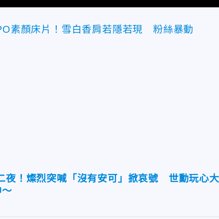
節PO素顏床片！雪白香肩若隱若現 粉絲暴動
第二夜！燦烈突喊「沒有安可」掀哀號 世勳玩心
帥～