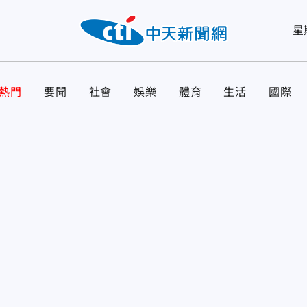
星
熱門
要聞
社會
娛樂
體育
生活
國際