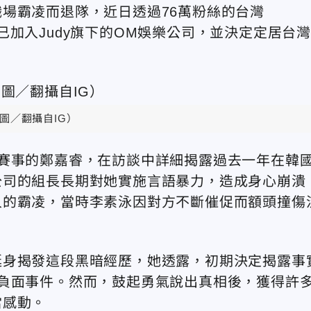
場霸凌而退隊，近日透過76萬粉絲的台灣
宣布已加入Judy旗下的OM娛樂公司，並決定定居台
圖／翻攝自IG）
賽事的鄭嘉睿，在訪談中詳細揭露過去一年在韓
公司的組長長期對她實施言語暴力，造成身心崩潰
人的霸凌，當時李素泳因對方不斷催促而額頭撞傷
挺身揭發這段黑暗經歷，她透露，初期決定揭露事
負面事件。然而，鼓起勇氣說出真相後，獲得許
當感動。