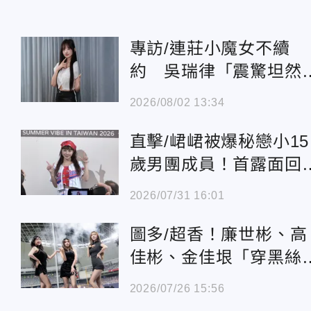
專訪/連莊小魔女不續
約 吳瑞律「震驚坦然
感謝娜比傳訊打氣
2026/08/02 13:34
直擊/峮峮被爆秘戀小15
歲男團成員！首露面回
緋聞 親揭擇偶底線：
2026/07/31 16:01
犯法就好
圖多/超香！廉世彬、高
佳彬、金佳垠「穿黑絲
舞」辣曬美腿太犯規
2026/07/26 15:56