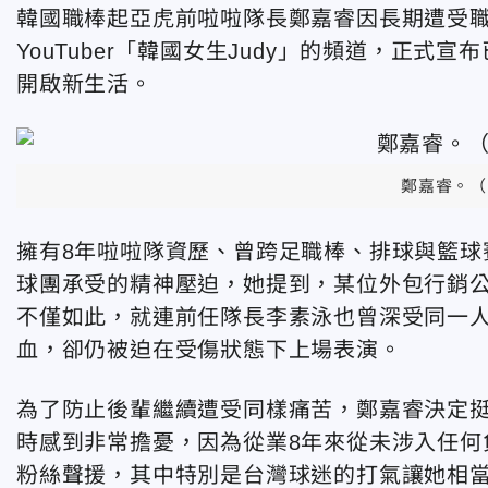
韓國職棒起亞虎前啦啦隊長鄭嘉睿因長期遭受職
YouTuber「韓國女生Judy」的頻道，正式
開啟新生活。
鄭嘉睿。（
擁有8年啦啦隊資歷、曾跨足職棒、排球與籃球
球團承受的精神壓迫，她提到，某位外包行銷
不僅如此，就連前任隊長李素泳也曾深受同一
血，卻仍被迫在受傷狀態下上場表演。
為了防止後輩繼續遭受同樣痛苦，鄭嘉睿決定
時感到非常擔憂，因為從業8年來從未涉入任何
粉絲聲援，其中特別是台灣球迷的打氣讓她相