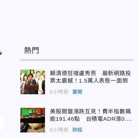
風
熱門
賴清德狂嗆盧秀燕 最新網路投
票太震撼！1.5萬人表態一面倒
6小時前
要聞
美股開盤漲跌互見！費半指數飆
逾191.46點 台積電ADR漲0.9
3%
6小時前
財經