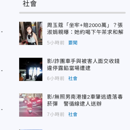
社會
周玉蔻「坐牢+賠2000萬」？張
」
淑娟親曝：她約喝下午茶求和解
5小時前
要聞
影/詐團車手與被害人面交收錢
應
違停露餡當場遭逮
不
6小時前
社會
影/無照男南港撞2車肇逃遺落毒
菸彈 警循線逮人送辦
熱
7小時前
社會