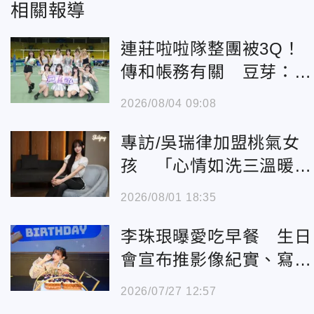
相關報導
連莊啦啦隊整團被3Q！
傳和帳務有關 豆芽：不
接受詆毀
2026/08/04 09:08
專訪/吳瑞律加盟桃氣女
孩 「心情如洗三溫暖」
努力學中文飯撒
2026/08/01 18:35
李珠珢曝愛吃早餐 生日
會宣布推影像紀實、寫真
月曆
2026/07/27 12:57