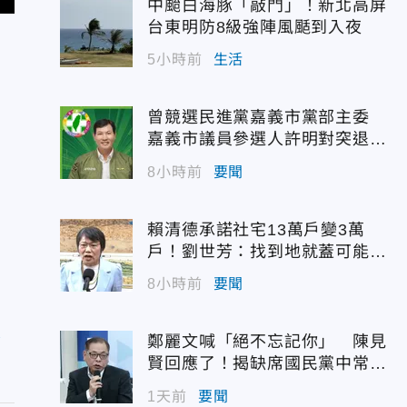
中颱白海豚「敲門」！新北高屏
台東明防8級強陣風颳到入夜
5小時前
生活
曾競選民進黨嘉義市黨部主委
嘉義市議員參選人許明對突退
選！
8小時前
要聞
賴清德承諾社宅13萬戶變3萬
戶！劉世芳：找到地就蓋可能變
空餘屋
8小時前
要聞
大
鄭麗文喊「絕不忘記你」 陳見
賢回應了！揭缺席國民黨中常會
原因
1天前
要聞