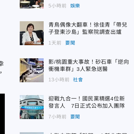
5小時前
娛樂
青鳥偶像大翻車！徐佳青「帶兒
子登東沙島」監察院調查出爐
1天前
要聞
影/桃園重大事故！砂石車「逆向
幸
衝機車群」3人緊急送醫
，
13小時前
社會
迎戰九合一！國民黨精選4位新
發言人 7日正式公布加入團隊
7小時前
要聞