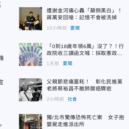
區
遭謝金河痛心轟「顛倒黑白」！
蔣萬安回嗆：記憶不會被洗掉
10小時前
要聞
「0到18歲年領6萬」沒了？！行
政院收三讀函文喊：採取憲政作
強
為
1天前
要聞
父親節悲痛噩耗！ 彰化民進黨
官
老將蔡裕昌不敵肺腺癌驟逝
2小時前
社會
獨/北市驚傳恐怖死亡案 女子抱
嬰屍走進派出所
，