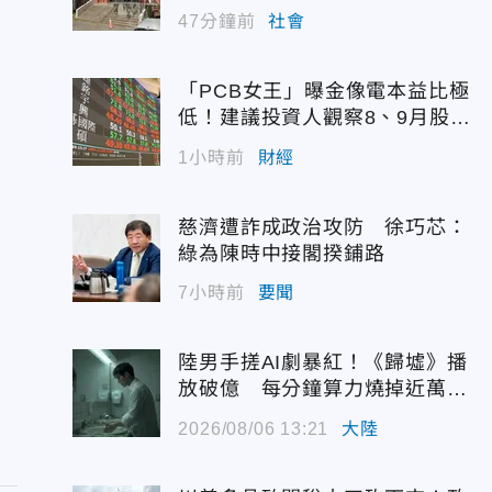
47分鐘前
社會
「PCB女王」曝金像電本益比極
低！建議投資人觀察8、9月股價
再布局
1小時前
財經
慈濟遭詐成政治攻防 徐巧芯：
綠為陳時中接閣揆鋪路
7小時前
要聞
陸男手搓AI劇暴紅！《歸墟》播
放破億 每分鐘算力燒掉近萬台
幣
2026/08/06 13:21
大陸