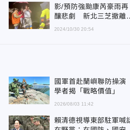
僅
影/預防強颱康芮豪雨再
釀悲劇 新北三芝撤離2
戶70人
2024/10/30 20:54
國軍首赴蘭嶼聯防操
學者揭「戰略價值」
2026/08/03 11:42
賴清德視導東部駐軍喊
在野黨：在國防、國安