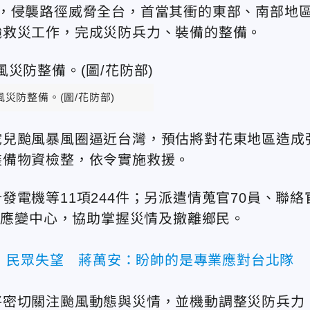
，侵襲路徑威脅全台，首當其衝的東部、南部地
颱救災工作，完成災防兵力、裝備的整備。
災防整備。(圖/花防部)
陀兒颱風暴風圈逼近台灣，預估將對花東地區造成
裝備物資檢整，依令實施救援。
電機等11項244件；另派遣情蒐官70員、聯絡
害應變中心，協助掌握災情及撤離鄉民。
」民眾失望 蔣萬安：盼帥的是專業應對台北隊
將密切關注颱風動態與災情，並機動調整災防兵力