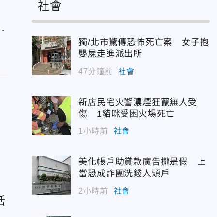
社會
7
獨/北市驚傳恐怖死亡案 女子抱
嬰屍走進派出所
47分鐘前
社會
新店民宅火警濃煙狂竄無人受
傷 1貓咪受困火場死亡
1小時前
社會
演
美化帳戶助貸款廣告攏是假 上
當恐成詐團洗錢人頭戶
2小時前
社會
話
議