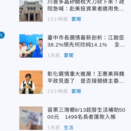
川普多晶矽關稅大刀砍下來！政
院急喊：赴美投資業者適用免稅
配額
13小時前
要聞
臺中市長選情最新剖析：江啟臣
38.2%領先何欣純14.1% 全世
代支持度全面居首
1天前
要聞
彰化選情重大進展！王惠美與魏
平政見面了 是否接競總主委態
度曝光
23小時前
要聞
苗栗三灣鄉8/13起發生活補助50
00元 1499名長者匯款入帳
1天前
生活