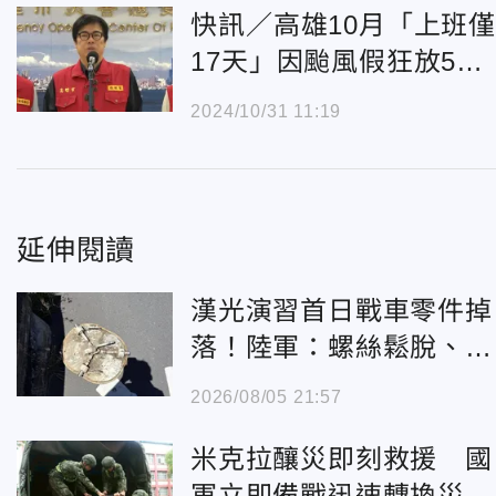
快訊／高雄10月「上班
17天」因颱風假狂放5
天 陳其邁喊要體諒
2024/10/31 11:19
延伸閱讀
漢光演習首日戰車零件掉
落！陸軍：螺絲鬆脫、將
強化檢查
2026/08/05 21:57
米克拉釀災即刻救援 國
軍立即備戰迅速轉換災防