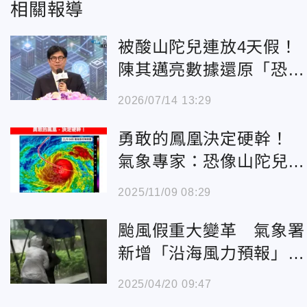
相關報導
被酸山陀兒連放4天假！
陳其邁亮數據還原「恐怖
災情」坦言：做決定常睡
2026/07/14 13:29
不著
勇敢的鳳凰決定硬幹！
氣象專家：恐像山陀兒死
在台灣
2025/11/09 08:29
颱風假重大變革 氣象署
新增「沿海風力預報」參
考數據
2025/04/20 09:47