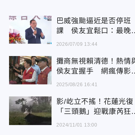
巴威強颱逼近是否停班
課 侯友宜鬆口：最晚
晚8點宣布
2026/07/09 13:44
攤商無視賴清德！熱情
侯友宜握手 網瘋傳影
片：失民心者失天下
2025/08/26 16:41
影/屹立不搖！花蓮光復
「三頭鵝」迎戰康芮狂
風 網看傻：佩服了
2024/11/01 13:00