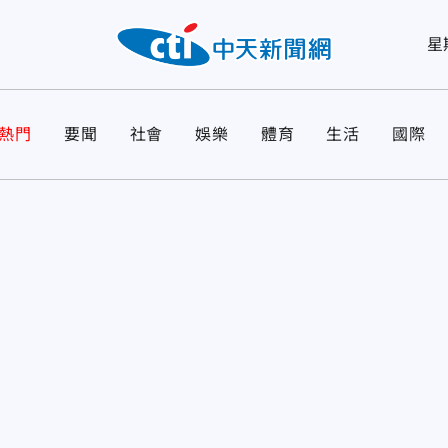
星
熱門
要聞
社會
娛樂
體育
生活
國際