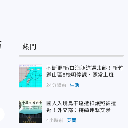
防
熱門
不斷更新/白海豚進逼北部！新竹
縣山區8校明停課、照常上班
24分鐘前
生活
國人入境烏干達遭扣護照被遣
返！外交部：持續連繫交涉
4小時前
要聞