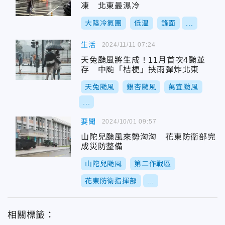
凍 北東最濕冷
大陸冷氣團
低溫
鋒面
...
生活
2024/11/11 07:24
天兔颱風將生成！11月首次4颱並
存 中颱「桔梗」挾雨彈炸北東
天兔颱風
銀杏颱風
萬宜颱風
...
要聞
2024/10/01 09:57
山陀兒颱風來勢洶洶 花東防衛部完
成災防整備
山陀兒颱風
第二作戰區
花東防衛指揮部
...
相關標籤：