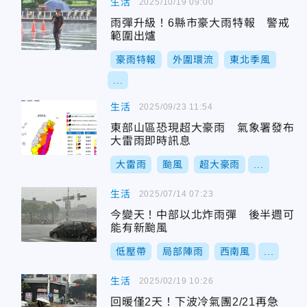
生活
2025/10/19 09:00
雨彈升級！6縣市豪大雨特報 警戒
範圍出爐
豪雨特報
外圍環流
東北季風
...
生活
2025/09/23 11:54
東部山區恐現超大豪雨 氣象署發布
大雷雨即時訊息
大雷雨
颱風
超大豪雨
...
生活
2025/07/14 07:23
今變天！中部以北炸雨彈 後半週可
能有新颱風
低壓帶
局部陣雨
西南風
...
生活
2025/02/19 10:26
回暖僅2天！下波冷氣團2/21再急