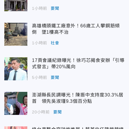
1小時前
要聞
高雄橋頭鐵工廠意外！66歲工人攀鋼筋傾
倒 墜1樓高不治
1小時前
社會
17頁會議紀錄曝光！徐巧芯揭食安辦「引導
式發言」帶20%風向
5小時前
要聞
澎湖縣長民調曝光！陳振中支持度30.3%居
首 領先吳淑瑾9.3個百分點
20小時前
要聞