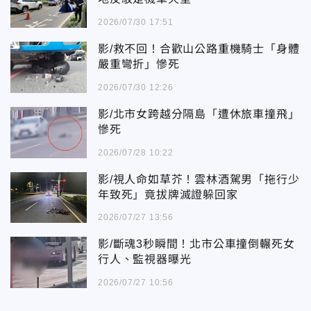
2026/07/30 17:51
影/救不回！合歡山公路重機騎士「身體
嚴重彎折」慘死
2026/07/30 12:26
影/北市女跨越分隔島「遭休旅車撞飛」
慘死
2026/07/28 10:22
影/視人命如草芥！雲林酒駕男「拖行少
年致死」竟拔牌滅證躲回家
2026/07/27 13:56
影/斷魂3秒瞬間！北市公車撞倒輾死女
行人、監視器曝光
2026/07/27 10:56