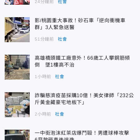
24分鐘前
社會
影/桃園重大事故！砂石車「逆向衝機車
群」3人緊急送醫
51分鐘前
社會
高雄橋頭鐵工廠意外！66歲工人攀鋼筋傾
倒 墜1樓高不治
1小時前
社會
詐騙慈濟疫苗採購10億！美女律師「232公
斤黃金藏豪宅地板下」
2小時前
社會
一中街泡沫紅茶店爆鬥毆！男遭球棒攻擊
6惡煞砸車後逃逸