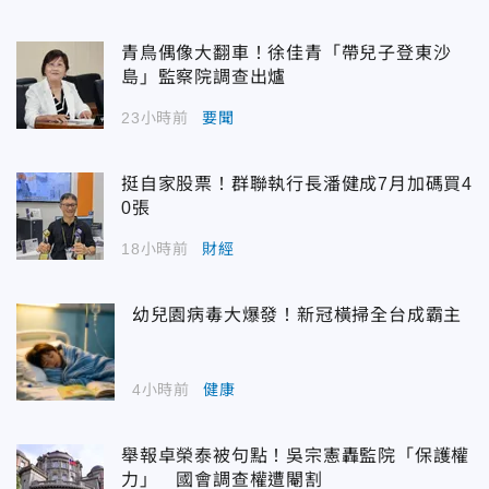
青鳥偶像大翻車！徐佳青「帶兒子登東沙
島」監察院調查出爐
23小時前
要聞
挺自家股票！群聯執行長潘健成7月加碼買4
0張
18小時前
財經
幼兒園病毒大爆發！新冠橫掃全台成霸主
4小時前
健康
舉報卓榮泰被句點！吳宗憲轟監院「保護權
力」 國會調查權遭閹割