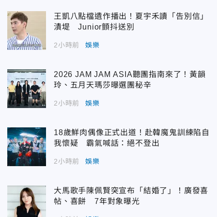
王凱八點檔遺作播出！夏宇禾讀「告別信」
潰堤 Junior顫抖送別
2小時前
娛樂
2026 JAM JAM ASIA聽團指南來了！黃韻
玲、五月天瑪莎曝選團秘辛
2小時前
娛樂
18歲鮮肉偶像正式出道！赴韓魔鬼訓練陷自
我懷疑 霸氣喊話：絕不登出
2小時前
娛樂
大馬歌手陳佩賢突宣布「結婚了」！廣發喜
帖、喜餅 7年對象曝光