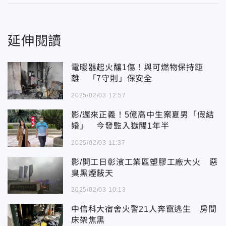
延伸閱讀
電暖器起火釀1傷！與可燃物保持距
離 「7守則」保安全
2025/02/03 12:57
影/遲來正義！5億高中生案夏男「假結
婚」 今發監入獄關1年半
2025/02/03 11:37
影/開工日彰濱工業區塑膠工廠大火 惡
臭黑煙蔽天
2025/02/03 10:13
中信科大宿舍火警21人奔竄逃生 房間
床架焦黑