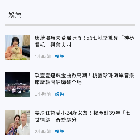
娛樂
唐綺陽痛失愛貓咪將！頭七地墊驚見「神秘
貓毛」興奮尖叫
1小時前
娛樂
玖壹壹連飆金曲掀高潮！桃園珍珠海岸音樂
節壓軸開唱嗨翻全場
1小時前
娛樂
姜厚任認愛小24歲女友！揭塵封39年「七
世情緣」奇妙緣分
2小時前
娛樂