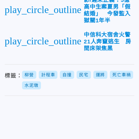
影/遲來正義！5億
高中生案夏男「假
play_circle_outline
結婚」 今發監入
獄關1年半
中信科大宿舍火警
play_circle_outline
21人奔竄逃生 房
間床架焦黑
柳營
計程車
自撞
民宅
運將
死亡車禍
標籤：
水泥墩