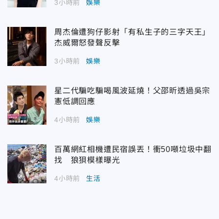
3小時前
娛樂
周杰倫遭狗仔影射「有私生子的三字天王」
杰威爾怒發聲反擊
3小時前
娛樂
星二代騙吃騙喝風波延燒！父邵昕透過吳宗
憲低調回應
4小時前
娛樂
百萬網紅相機遭民宿誤丟！衝50噸垃圾中翻
找 狼狽模樣曝光
4小時前
生活