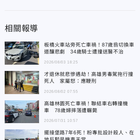
相關報導
板橋火車站旁死亡車禍！87歲翁切換車
道釀悲劇 34歲騎士遭撞送醫不治
2026/08/03 18:25
才退休就悲慘遇劫！高雄男毒駕拖行撞
死人 家屬怒：應鞭刑
2026/08/02 07:55
高雄林園死亡車禍！聯結車右轉撞機
車 78歲婦摔落遭輾斃
2026/07/31 10:57
擺接堡路7年6死！粉專批設計殺人、在
地反駁是機車天堂