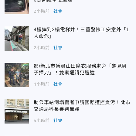
2小時前
社會
4樓摔到2樓電梯井！三重驚悚工安意外「1
人命危」
2小時前
社會
影/新北市議員山田摩衣服務處旁「驚見男
子揮刀」！雙案通緝犯遭逮
4小時前
社會
助公車站倒塌傷者申請國賠遭控貪污！北市
交通局科長獲判無罪
5小時前
社會