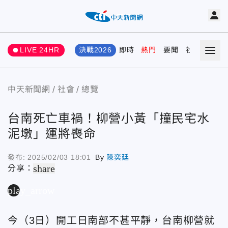
LIVE 24HR
決戰2026
即時
熱門
要聞
社會
娛樂
中天新聞網
社會
總覽
台南死亡車禍！柳營小黃「撞民宅水
泥墩」運將喪命
發布:
2025/02/03 18:01
By
陳奕廷
share
分享：
play_arrow
今（3日）開工日南部不甚平靜，台南柳營就