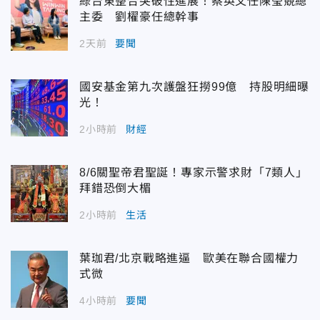
綠台東整合突破性進展！蔡英文任陳瑩競總
主委 劉櫂豪任總幹事
2天前
要聞
國安基金第九次護盤狂撈99億 持股明細曝
光！
2小時前
財經
8/6關聖帝君聖誕！專家示警求財「7類人」
拜錯恐倒大楣
2小時前
生活
葉珈君/北京戰略進逼 歐美在聯合國權力
式微
4小時前
要聞