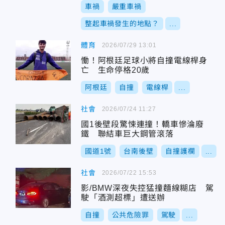
車禍
嚴重車禍
整起車禍發生的地點？
...
體育
2026/07/29 13:01
慟！阿根廷足球小將自撞電線桿身
亡 生命停格20歲
阿根廷
自撞
電線桿
...
社會
2026/07/24 11:27
國1後壁段驚悚連撞！轎車慘淪廢
鐵 聯結車巨大鋼管滾落
國道1號
台南後壁
自撞護欄
...
社會
2026/07/22 15:53
影/BMW深夜失控猛撞麵線糊店 駕
駛「酒測超標」遭送辦
自撞
公共危險罪
駕駛
...