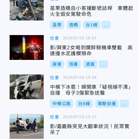
苗栗造橋自小客撞斷號誌桿 車體起
火全毀女駕駛命危
苗栗
造橋
台1線
...
社會
2026/07/30 16:04
影/屏東2女喝到爛醉騎機車雙載 高
速撞水泥護欄殞命
屏東
恆春
酒駕
...
社會
2026/07/30 10:48
中橫下冰雹！婦開車「疑視線不清」
自撞 母子3傷緊急送醫
中橫公路
台8線
駕駛自撞
...
社會
2026/07/29 15:15
影/嘉義縣突見大翻車狀況！民眾驚
呆了