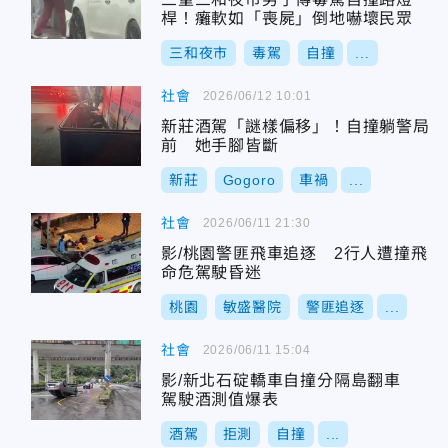
桿！癱軟如「喪屍」倒地嚇壞民眾
三和夜市
毒駕
自撞
...
社會
2026/06/12 10:01
新莊酒駕「謎樣偏移」！自撞躺警局
前 她手腳皆斷
新莊
Gogoro
車禍
...
社會
2026/06/11 21:30
影/桃園警匪飛車追逐 2行人遭撞飛
命危駕駛昏迷
桃園
敏盛醫院
警匪追逐
...
社會
2026/06/11 15:04
影/新北石碇轎車自撞分隔島翻車
駕駛酒測值爆表
酒駕
拒測
自撞
...