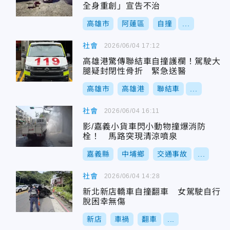
全身重創」宣告不治
高雄市
阿蓮區
自撞
...
社會
2026/06/04 17:12
高雄港驚傳聯結車自撞護欄！駕駛大
腿疑封閉性骨折 緊急送醫
高雄市
高雄港
聯結車
...
社會
2026/06/04 16:11
影/嘉義小貨車閃小動物撞爆消防
栓！ 馬路突現清涼噴泉
嘉義縣
中埔鄉
交通事故
...
社會
2026/06/04 14:28
新北新店轎車自撞翻車 女駕駛自行
脫困幸無傷
新店
車禍
翻車
...