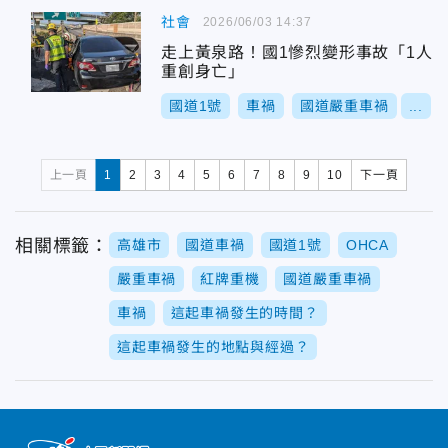
社會
2026/06/03 14:37
走上黃泉路！國1慘烈變形事故「1人
重創身亡」
國道1號
車禍
國道嚴重車禍
...
上一頁
1
2
3
4
5
6
7
8
9
10
下一頁
相關標籤：
高雄市
國道車禍
國道1號
OHCA
嚴重車禍
紅牌重機
國道嚴重車禍
車禍
這起車禍發生的時間？
這起車禍發生的地點與經過？