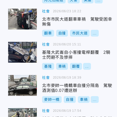
月光山隧道
火警
美濃
...
社會
2026/06/23 18:22
北市市民大道翻車車禍 駕駛受困幸
無傷
翻車
自撞
市民大道
...
社會
2026/06/20 15:11
基隆大武崙自小客撞電桿翻覆 2騎
士閃避不及慘摔
基隆
車禍
翻覆
...
社會
2026/06/19 18:39
北市麥帥一橋轎車自撞分隔島 駕駛
酒測值0.07遭送辦
麥帥一橋
自撞
車禍
...
社會
2026/06/19 17:54