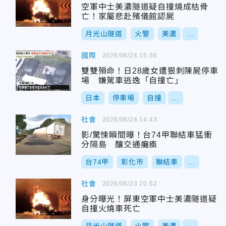
空軍中士美濃隧道疑自撞燒成枯骨
亡！家屬悲赴殯儀館認屍
月光山隧道
火警
美濃
...
國際
2026/06/24 15:36
雙雙殞命！日28歲女遭狠刺陳屍停車
場 嫌駕車逃逸「自撞亡」
日本
停車場
自撞
...
社會
2026/06/24 14:43
影/驚悚瞬間曝！台74甲聯結車猛衝
分隔島 釀交通癱瘓
台74甲
彰化市
聯結車
...
社會
2026/06/23 20:52
身分曝光！屏東空軍中士美濃隧道疑
自撞火燒車死亡