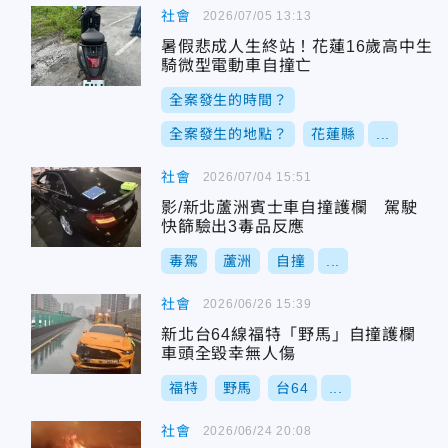
社會
2026/07/05 13:13
暑假悲成人生終站！花蓮16歲高中生
騎微型電動車自撞亡
全案發生的時間？
全案發生的地點？
花蓮縣
...
社會
2026/07/04 15:51
影/新北蘆洲賓士車自撞護欄 駕駛
快篩驗出3毒品反應
毒駕
蘆洲
自撞
...
社會
2026/06/26 15:39
新北台64線福特「野馬」自撞護欄
車頭全毀幸無人傷
福特
野馬
台64
...
社會
2026/06/24 20:08