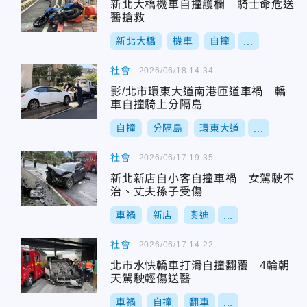
新北大橋機車自撞護欄 騎士命危送
醫搶救
新北大橋
機車
自撞
...
社會
2026/06/18 14:34
影/北市環東大道南港匝道車禍 轎
車自撞騎上分隔島
自撞
分隔島
環東大道
...
社會
2026/06/17 19:35
新北新店自小客自撞車禍 女駕駛不
治、丈夫孫子受傷
車禍
新店
奧迪
...
社會
2026/06/17 14:22
北市水快轎車打滑自撞翻覆 4輪朝
天駕駛輕傷送醫
車禍
自撞
翻車
...