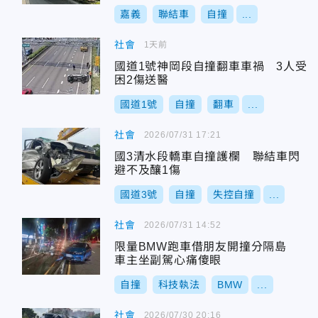
嘉義
聯結車
自撞
...
社會
1天前
國道1號神岡段自撞翻車車禍 3人受
困2傷送醫
國道1號
自撞
翻車
...
社會
2026/07/31 17:21
國3清水段轎車自撞護欄 聯結車閃
避不及釀1傷
國道3號
自撞
失控自撞
...
社會
2026/07/31 14:52
限量BMW跑車借朋友開撞分隔島
車主坐副駕心痛傻眼
自撞
科技執法
BMW
...
社會
2026/07/30 20:16