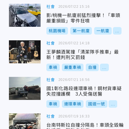
社會
2026/07/22 15:16
影/桃機一航廈前猛烈撞擊！「車頭
嚴重損毀」零件狂噴
桃園機場
第一航廈
一航廈
...
社會
2026/07/22 14:18
王夢麟酒駕撞「清潔隊手推車」最
新！遭判刑又罰錢
車禍
嚴重車禍
自撞
...
社會
2026/07/21 16:56
國1彰化路段連環車禍！鋼材貨車疑
失控撞護欄 3人受傷送醫
車禍
連環車禍
國道一號
...
社會
2026/07/19 16:33
台南特斯拉自撞分隔島！車頭全毀輪