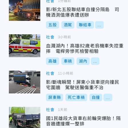
社會
1分鐘前
影/新北五股聯結車自撞分隔島 司
機酒測值爆表遭送辦
五股
酒駕
聯結車
...
社會
3小時前
血濺湖內！高雄82歲老翁機車失控重
摔 電桿旁慘死檢警相驗
高雄
車禍
湖內
...
社會
11小時前
影/斷魂瞬間！屏東小貨車逆向撞民
宅圍牆 駕駛送醫傷重不治
屏東縣
死亡車禍
自撞
...
社會
1天前
國1民雄段大貨車右前輪突爆胎！隔
音牆遭撞爛一整排