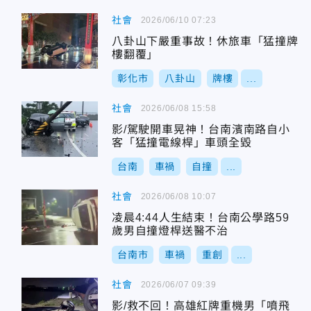
社會
2026/06/10 07:23
八卦山下嚴重事故！休旅車「猛撞牌
樓翻覆」
彰化市
八卦山
牌樓
...
社會
2026/06/08 15:58
影/駕駛開車晃神！台南濱南路自小
客「猛撞電線桿」車頭全毀
台南
車禍
自撞
...
社會
2026/06/08 10:07
凌晨4:44人生結束！台南公學路59
歲男自撞燈桿送醫不治
台南市
車禍
重創
...
社會
2026/06/07 09:39
影/救不回！高雄紅牌重機男「噴飛