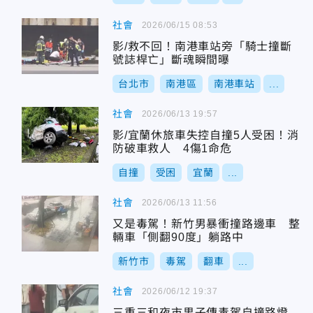
社會
2026/06/15 08:53
影/救不回！南港車站旁「騎士撞斷
號誌桿亡」斷魂瞬間曝
台北市
南港區
南港車站
...
社會
2026/06/13 19:57
影/宜蘭休旅車失控自撞5人受困！消
防破車救人 4傷1命危
自撞
受困
宜蘭
...
社會
2026/06/13 11:56
又是毒駕！新竹男暴衝撞路邊車 整
輛車「側翻90度」躺路中
新竹市
毒駕
翻車
...
社會
2026/06/12 19:37
三重三和夜市男子傳毒駕自撞路燈