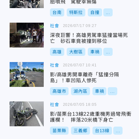
胎噴飛 駕駛幸無傷
台南
特斯拉
自撞
...
社會
2026/07/17 09:27
深夜巨響！高雄男駕車猛撞當場死
亡 砂石車竟被撞到移位
高雄
大樹區
車禍
...
社會
2026/07/07 10:41
影/高雄男開車離奇「猛撞分隔
島」！車凹陷人慘死
高雄市
湖內區
車禍
...
社會
2026/07/05 18:05
影/苗栗台13線22歲重機男過彎飛衝
護欄！ 摔落20米橋下身亡
苗栗縣
三義鄉
台13線
...