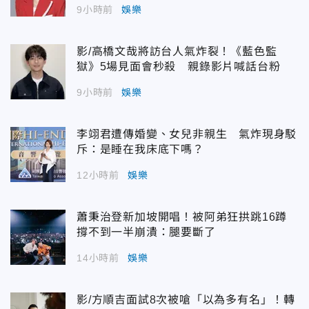
9小時前
娛樂
影/高橋文哉將訪台人氣炸裂！《藍色監
獄》5場見面會秒殺 親錄影片喊話台粉
9小時前
娛樂
李翊君遭傳婚變、女兒非親生 氣炸現身駁
斥：是睡在我床底下嗎？
12小時前
娛樂
蕭秉治登新加坡開唱！被阿弟狂拱跳16蹲
撐不到一半崩潰：腿要斷了
14小時前
娛樂
影/方順吉面試8次被嗆「以為多有名」！轉