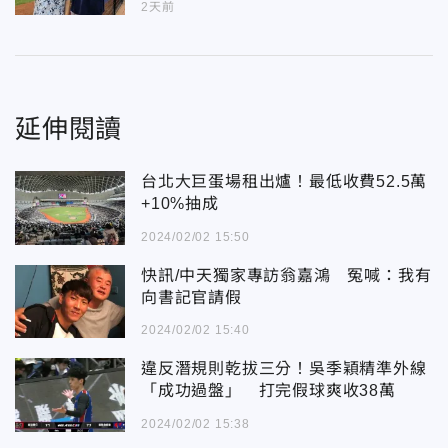
2天前
延伸閱讀
台北大巨蛋場租出爐！最低收費52.5萬
+10%抽成
2024/02/02 15:50
快訊/中天獨家專訪翁嘉鴻 冤喊：我有
向書記官請假
2024/02/02 15:40
違反潛規則乾拔三分！吳季穎精準外線
「成功過盤」 打完假球爽收38萬
2024/02/02 15:38