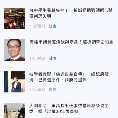
台中學生暑輔失控！ 折斷掃把戳師眼...醫
研判恐失明
30分鐘前
社會
高雄市議員范織欽疑涉貪！遭檢調帶回約談
13小時前
社會
被學者質疑「偽造監委自傳」 總統府澄
清：已檢還原件、非府方提供
13小時前
要聞
大咖相助！蕭萬長出任張啓楷競總榮譽主
委 贈「珍藏30年限量錶」