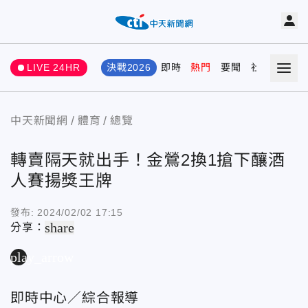
LIVE 24HR
決戰2026
即時
熱門
要聞
社會
娛樂
中天新聞網
體育
總覽
轉賣隔天就出手！金鶯2換1搶下釀酒
人賽揚獎王牌
發布:
2024/02/02 17:15
share
分享：
play_arrow
即時中心／綜合報導