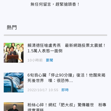
無任何留言，趕緊搶頭香！
熱門
賴清德狂嗆盧秀燕 最新網路投票太震撼！
1.5萬人表態一面倒
10小時前
要聞
6旬翁心臟「停止90分鐘」復活！他醒來揭
死後世界 嘆：很恐怖…
2022/10/17 10:55
即時
粉絲心碎！網紅「肥大叔」驚傳離世 粉專
證實噩耗