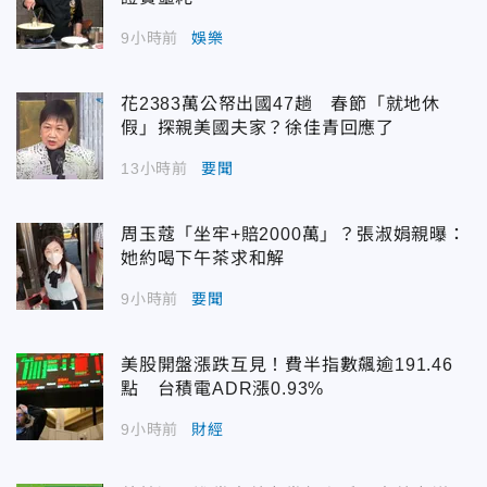
9小時前
娛樂
花2383萬公帑出國47趟 春節「就地休
假」探親美國夫家？徐佳青回應了
13小時前
要聞
周玉蔻「坐牢+賠2000萬」？張淑娟親曝：
她約喝下午茶求和解
9小時前
要聞
美股開盤漲跌互見！費半指數飆逾191.46
點 台積電ADR漲0.93%
9小時前
財經