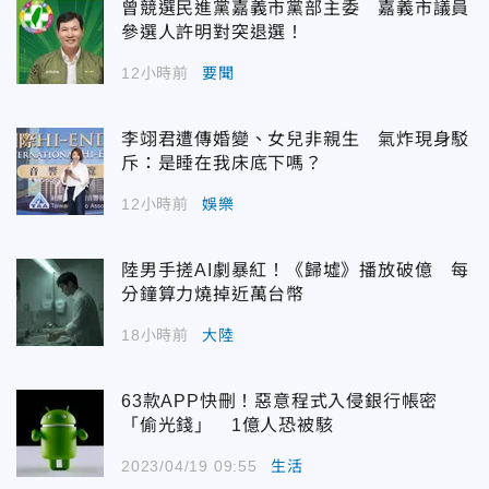
曾競選民進黨嘉義市黨部主委 嘉義市議員
參選人許明對突退選！
12小時前
要聞
李翊君遭傳婚變、女兒非親生 氣炸現身駁
斥：是睡在我床底下嗎？
12小時前
娛樂
陸男手搓AI劇暴紅！《歸墟》播放破億 每
分鐘算力燒掉近萬台幣
18小時前
大陸
63款APP快刪！惡意程式入侵銀行帳密
「偷光錢」 1億人恐被駭
2023/04/19 09:55
生活