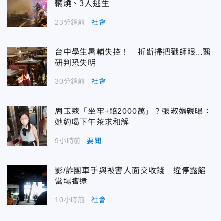
輛燒、3人逃生
23分鐘前
社會
台中學生暑輔失控！ 折斷掃把戳師眼...醫
研判恐失明
30分鐘前
社會
周玉蔻「坐牢+賠2000萬」？張淑娟親曝：
她約喝下午茶求和解
9小時前
要聞
影/詐團車手與被害人面交收錢 違停露餡
當場遭逮
10小時前
社會