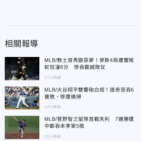
相關報導
MLB/教士首秀變惡夢！麥斯4局遭響尾
蛇狂灌8分 慘吞震撼敗仗
17小時前
MLB/大谷翔平雙響砲白搭！道奇苦吞6
連敗、慘遭橫掃
20小時前
MLB/菅野智之留隊首戰失利 7連勝遭
中斷吞本季第5敗
20小時前