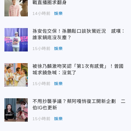
戰直播圈求翻身
14小時前
娛樂
孫安佐交保！孫鵬鬆口談狄鶯近況 感嘆：
誰家鍋底沒灰塵？
15小時前
娛樂
被徐乃麟激吻笑認「第1次有感覺」！曾國
城求饒急喊：沒氣了
15小時前
娛樂
不甩抄襲爭議？蔡阿嘎悄復工開新企劃 二
伯IG也更新
15小時前
娛樂