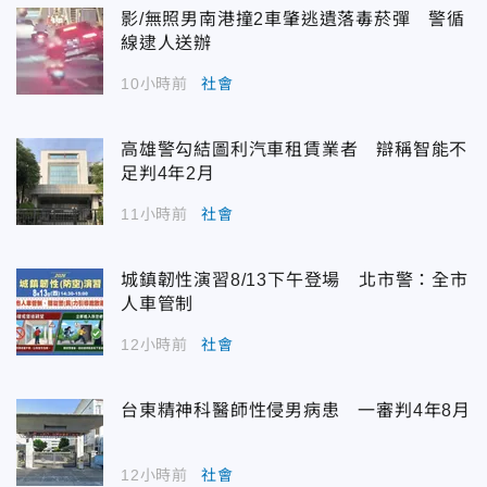
影/無照男南港撞2車肇逃遺落毒菸彈 警循
線逮人送辦
10小時前
社會
高雄警勾結圖利汽車租賃業者 辯稱智能不
足判4年2月
11小時前
社會
城鎮韌性演習8/13下午登場 北市警：全市
人車管制
12小時前
社會
台東精神科醫師性侵男病患 一審判4年8月
12小時前
社會