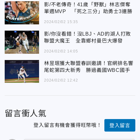
影/不老傳奇！41歲「野獸」林志傑奪
單週MVP 「死之三分」助勇士3連勝
2024/02/02 15:35
影/你沒看錯！沒LBJ、AD的湖人打敗
聯盟大魔王 全靠鄉村曼巴大爆發
2024/02/02 14:05
林昱珉獲大聯盟春訓邀請！官網排名響
尾蛇第四大新秀 勝過義國WBC國手
2024/02/02 12:42
留言衝人氣
登入留言有機會獲得旺幣哦！
登入留言