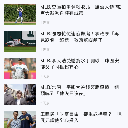
MLB/史庫柏爭奪戰敗北 釀酒人傳掏2
百大新秀自評有誠意
1天前
MLB/匆匆忙忙連滾帶爬！李政厚「再
見跌倒」超糗 教頭幫緩頰了
1天前
MLB/李大浩受邀為水手開球 球團安
排父子同框超有心
1天前
MLB/水原一平挪大谷錢簽賭填債 組
頭嚇到「他沒日沒夜」
2天前
王建民「財富自由」卻重返棒壇？ 徐
展元讚他全心投入