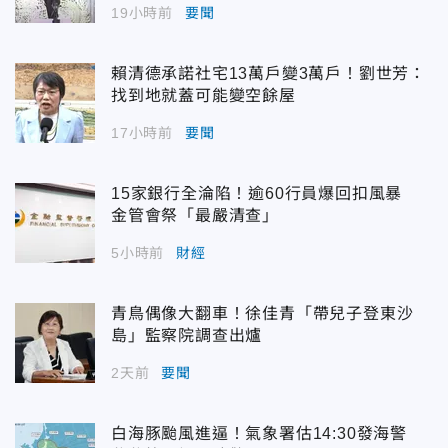
19小時前
要聞
賴清德承諾社宅13萬戶變3萬戶！劉世芳：
找到地就蓋可能變空餘屋
17小時前
要聞
15家銀行全淪陷！逾60行員爆回扣風暴
金管會祭「最嚴清查」
5小時前
財經
青鳥偶像大翻車！徐佳青「帶兒子登東沙
島」監察院調查出爐
2天前
要聞
白海豚颱風進逼！氣象署估14:30發海警