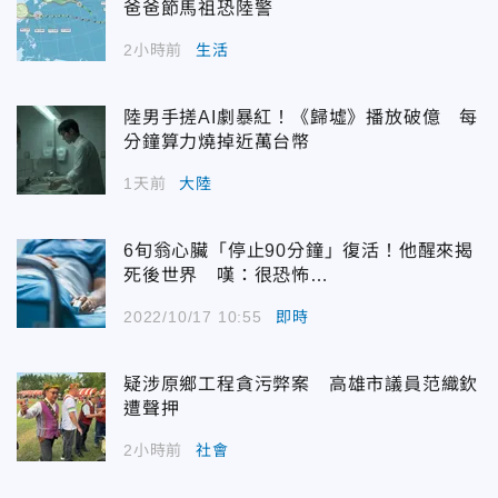
爸爸節馬祖恐陸警
2小時前
生活
陸男手搓AI劇暴紅！《歸墟》播放破億 每
分鐘算力燒掉近萬台幣
1天前
大陸
6旬翁心臟「停止90分鐘」復活！他醒來揭
死後世界 嘆：很恐怖…
2022/10/17 10:55
即時
疑涉原鄉工程貪污弊案 高雄市議員范織欽
遭聲押
2小時前
社會