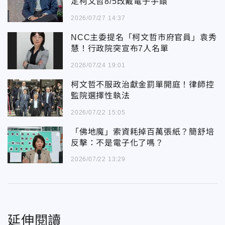
定柯文哲8/5改戴電子手鐶
2026/07/27 14:37
NCC主委提名「柯文哲市府官員」袁秀
慧！行政院突宣布7人名單
2026/07/24 19:01
柯文哲不服政治獻金罰單開庭！律師控
監院選擇性執法
2026/07/22 15:05
「佛地魔」索資耗掉百萬張紙？簡舒培
反擊：不是電子化了嗎？
2026/07/22 13:29
延伸閱讀