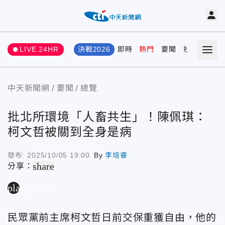
LIVE 24HR
決戰2026
即時
熱門
要聞
社會
娛樂
中天新聞網
要聞
總覽
批北所環境「人畜共生」！陳佩琪：
柯文哲被關到全身是病
發布:
2025/10/05 19:00
By
李培睿
share
分享：
play_arrow
民眾黨前主席柯文哲日前交保重獲自由，他的