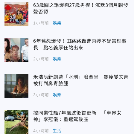
63歲關之琳爆戀27歲男模！沉默3個月親發
聲否認
1小時前
娛樂
6年舊怨爆發！田路路轟曹雨婷不配當理事
長 點名姜厚任站出來
2小時前
娛樂
禾浩辰新劇遭「水刑」險窒息 暴瘦變文青
被打到鼻青臉腫
3小時前
娛樂
控同業性騷7年風波後首更新 「車界女
神」李冠儀：重返駕駛座
4小時前
生活