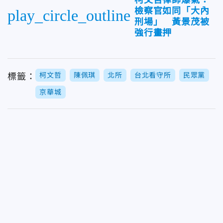
柯文哲律師爆氣：
檢察官如同「大內
play_circle_outline
刑場」 黃景茂被
強行畫押
柯文哲
陳佩琪
北所
台北看守所
民眾黨
標籤：
京華城