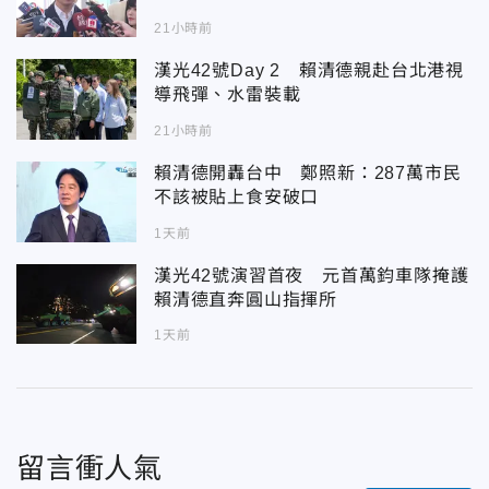
21小時前
漢光42號Day 2 賴清德親赴台北港視
導飛彈、水雷裝載
21小時前
賴清德開轟台中 鄭照新：287萬市民
不該被貼上食安破口
1天前
漢光42號演習首夜 元首萬鈞車隊掩護
賴清德直奔圓山指揮所
1天前
留言衝人氣