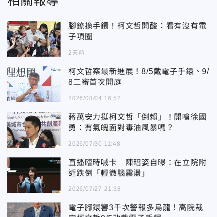
相關報導
腳鐐換手鐶！柯文哲開酸：看有沒有電
子項圈
2天前
柯文哲案最新進展！8/5戴電子手鐶、9/
8二審首次開庭
2026/08/04 16:52
蔣萬安力挺柯文哲「倒賴」！開嗆徐國
勇：有氣魄面對毒油風暴嗎？
2026/07/30 11:48
直播臨時喊卡 陳昭姿自曝：在立院附
近跌倒「輕微腦震盪」
2026/07/27 21:38
電子腳鐶響3千次警報多烏龍！高院裁