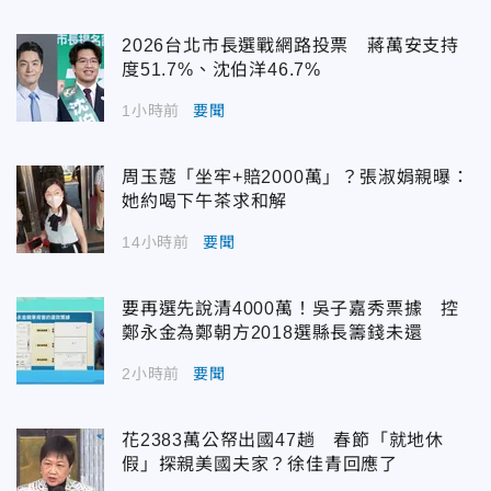
2026台北市長選戰網路投票 蔣萬安支持
度51.7%、沈伯洋46.7%
1小時前
要聞
周玉蔻「坐牢+賠2000萬」？張淑娟親曝：
她約喝下午茶求和解
14小時前
要聞
要再選先說清4000萬！吳子嘉秀票據 控
鄭永金為鄭朝方2018選縣長籌錢未還
2小時前
要聞
花2383萬公帑出國47趟 春節「就地休
假」探親美國夫家？徐佳青回應了