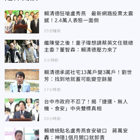
賴清德狂嗆盧秀燕 最新網路投票太震
撼！2.4萬人表態一面倒
25分鐘前
繼陳瑩之後！童子瑋想請蔡英文任競總
主委？董智森：賴清德壓力來了
2小時前
賴清德承諾社宅13萬戶變3萬戶！劉世
芳：找到地就蓋可能變空餘屋
17小時前
台中市政府不忍了！揭「捷運、無人
機、食安」中央雙標真相
20小時前
賴總統點名盧秀燕食安破口 蔣萬安
轟：神隱1個月開口就卸責