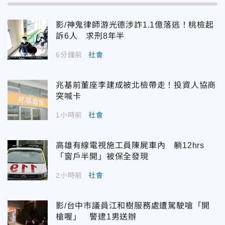
影/神鬼律師游光德涉詐1.1億落逃！桃檢起
訴6人 求刑8年半
6分鐘前
社會
兆基前董座李建成被北檢帶走！投資人協商
突喊卡
1小時前
社會
高雄有線電視施工員陳屍車內 躺12hrs
「窗戶半開」被保全發現
2小時前
社會
影/台中市議員江和樹服務處遭駕駛嗆「開
槍喔」 警逮1男送辦