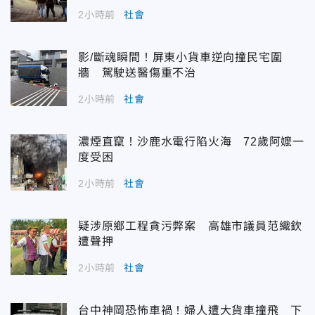
2小時前
社會
影/斷魂瞬間！屏東小貨車逆向撞民宅圍
牆 駕駛送醫傷重不治
2小時前
社會
濃煙直竄！沙鹿水電行陷火海 72歲阿嬤一
度受困
2小時前
社會
疑涉原鄉工程貪污弊案 高雄市議員范織欽
遭聲押
2小時前
社會
台中神岡恐怖車禍！婦人遭大貨車撞飛 下