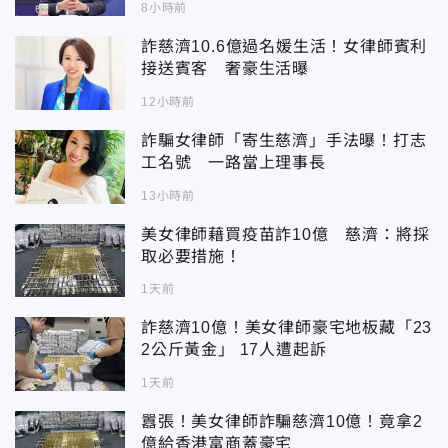
8小時前
詐慈濟10.6億過名媛生活！女律師賓利
接送賓客 奢豪生活曝
12小時前
詐騙女律師「寄生慈濟」手法曝！打志
工名號 一路當上理事長
13小時前
美女律師藉買疫苗詐10億 慈濟：將採
取必要措施！
1天前
詐慈濟10億！美女律師豪宅地板藏「23
2公斤黃金」 17人遭起訴
1天前
囂張！美女律師詐騙慈濟10億！竟拿2
億給香港富商蓋豪宅