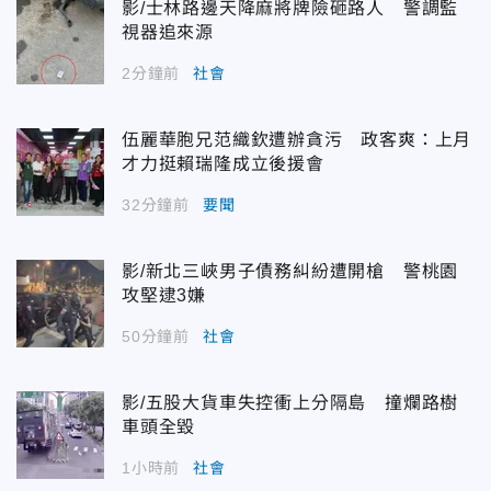
影/士林路邊天降麻將牌險砸路人 警調監
視器追來源
2分鐘前
社會
伍麗華胞兄范織欽遭辦貪污 政客爽：上月
才力挺賴瑞隆成立後援會
32分鐘前
要聞
影/新北三峽男子債務糾紛遭開槍 警桃園
攻堅逮3嫌
50分鐘前
社會
影/五股大貨車失控衝上分隔島 撞爛路樹
車頭全毀
1小時前
社會