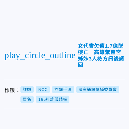
女代書欠債1.7億墜
樓亡 高雄紫靈宮
play_circle_outline
姊妹3人檢方訊後請
回
詐騙
NCC
詐騙手法
國家通訊傳播委員會
標籤：
冒名
165打詐儀錶板