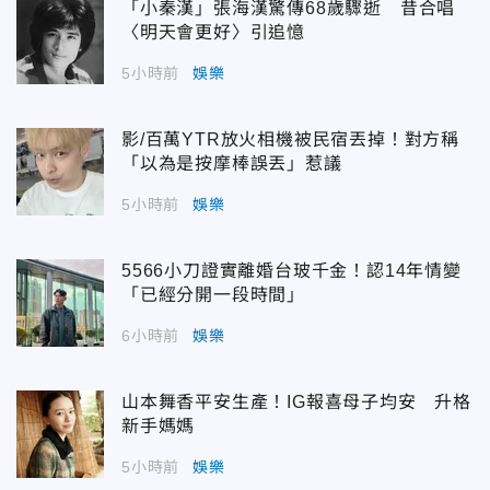
「小秦漢」張海漢驚傳68歲驟逝 昔合唱
〈明天會更好〉引追憶
5小時前
娛樂
影/百萬YTR放火相機被民宿丟掉！對方稱
「以為是按摩棒誤丟」惹議
5小時前
娛樂
5566小刀證實離婚台玻千金！認14年情變
「已經分開一段時間」
6小時前
娛樂
山本舞香平安生產！IG報喜母子均安 升格
新手媽媽
5小時前
娛樂