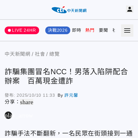
LIVE 24HR
決戰2026
即時
熱門
要聞
社會
娛樂
中天新聞網
社會
總覽
詐騙集團冒名NCC！男落入陷阱配合
辦案 百萬現金遭詐
發布:
2025/10/10 11:33
By
許元馨
share
分享：
play_arrow
詐騙手法不斷翻新，一名民眾在街頭接到一通