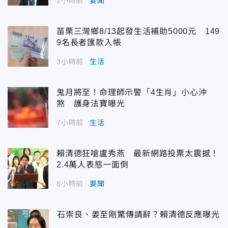
2小時前
要聞
苗栗三灣鄉8/13起發生活補助5000元 149
9名長者匯款入帳
3小時前
生活
鬼月將至！命理師示警「4生肖」小心沖
煞 護身法寶曝光
7小時前
生活
賴清德狂嗆盧秀燕 最新網路投票太震撼！
2.4萬人表態一面倒
8小時前
要聞
石崇良、姜至剛驚傳請辭？賴清德反應曝光