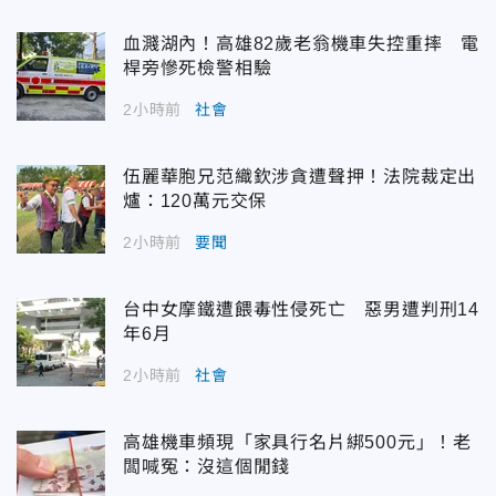
血濺湖內！高雄82歲老翁機車失控重摔 電
桿旁慘死檢警相驗
2小時前
社會
伍麗華胞兄范織欽涉貪遭聲押！法院裁定出
爐：120萬元交保
2小時前
要聞
台中女摩鐵遭餵毒性侵死亡 惡男遭判刑14
年6月
2小時前
社會
高雄機車頻現「家具行名片綁500元」！老
闆喊冤：沒這個閒錢