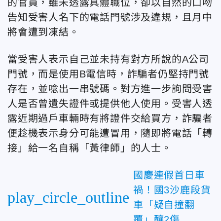
的官員，雖未透露具體職位，卻以自然的口吻
告知受害人名下的電話門號涉及違規，且月中
將會遭到凍結。
當受害人表示自己並未持有對方所說的A公司
門號，而是使用B電信時，詐騙者仍堅持門號
存在，並唸出一串號碼。對方進一步詢問受害
人是否曾遺失證件或提供他人使用。受害人透
露近期過戶車輛時有將證件交給買方，詐騙者
便趁機表示身分可能遭冒用，隨即將電話「轉
接」給一名自稱「黃律師」的人士。
國慶連假首日車
禍！國3沙鹿段貨
play_circle_outline
車「疑自撞翻
覆」釀2傷