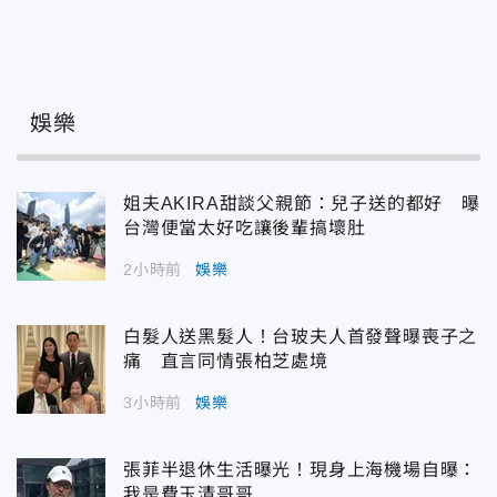
娛樂
姐夫AKIRA甜談父親節：兒子送的都好 曝
台灣便當太好吃讓後輩搞壞肚
2小時前
娛樂
白髮人送黑髮人！台玻夫人首發聲曝喪子之
痛 直言同情張柏芝處境
3小時前
娛樂
張菲半退休生活曝光！現身上海機場自曝：
我是費玉清哥哥