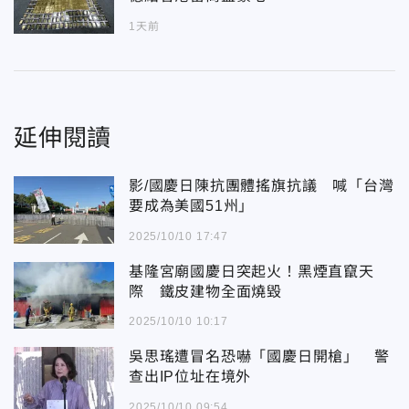
1天前
延伸閱讀
影/國慶日陳抗團體搖旗抗議 喊「台灣
要成為美國51州」
2025/10/10 17:47
基隆宮廟國慶日突起火！黑煙直竄天
際 鐵皮建物全面燒毀
2025/10/10 10:17
吳思瑤遭冒名恐嚇「國慶日開槍」 警
查出IP位址在境外
2025/10/10 09:54