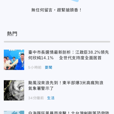
無任何留言，趕緊搶頭香！
熱門
臺中市長選情最新剖析：江啟臣38.2%領先
何欣純14.1% 全世代支持度全面居首
5小時前
要聞
颱風沒來浪先到！東半部爆3米高瘋狗浪
氣象署警示了
34分鐘前
生活
白海豚狂風暴雨夾擊！北台灣剉咧等恐發陸