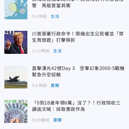
警 馬祖首當其衝
3小時前
生活
川普簽署行政命令！限縮出生公民權並「禁
生育旅遊」打擊移民
11小時前
生活
直擊漢光42號Day 3 空軍幻象2000-5戰機
緊急升空迎敵
3小時前
要聞
「0到18歲年領6萬」沒了？！行政院收三
讀函文喊：採取憲政作為
30分鐘前
要聞