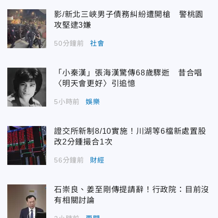
影/新北三峽男子債務糾紛遭開槍 警桃園
攻堅逮3嫌
50分鐘前
社會
「小秦漢」張海漢驚傳68歲驟逝 昔合唱
〈明天會更好〉引追憶
5小時前
娛樂
證交所新制8/10實施！川湖等6檔新處置股
改2分鍾撮合1次
56分鐘前
財經
石崇良、姜至剛傳提請辭！行政院：目前沒
有相關討論