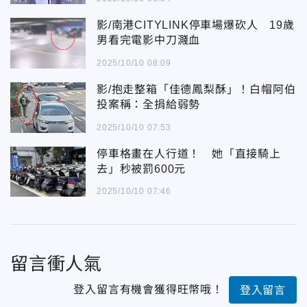
影/南港CITYLINK停車場爆砍人 19歲
男看完電影中刀濺血
2025/10/10 08:09
影/抱走整箱「佳德鳳梨酥」！白帽阿伯
投案稱：全捐給弱勢
2025/10/10 07:53
停車格畫在人行道！ 她「直接騎上
去」秒被罰600元
2025/10/10 07:46
留言衝人氣
登入留言有機會獲得旺幣哦！
登入留言