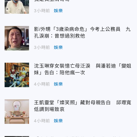
3小時前
娛樂
影/外甥「3歲染病命危」今考上公務員 九
孔淚崩：曾想過別救他
3小時前
娛樂
沈玉琳穿女裝憶亡母泛淚 與潘若迪「變姐
妹」告白：陪他瘋一次
4小時前
娛樂
王凱靈堂「燦笑照」藏對母親告白 邱瓈寬
低調到場致哀
4小時前
娛樂