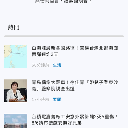
無任何留言，趕緊搶頭香！
熱門
白海豚最新各國路徑！直逼台灣北部海面
雨彈連炸3天
50分鐘前
生活
青鳥偶像大翻車！徐佳青「帶兒子登東沙
島」監察院調查出爐
17小時前
要聞
台積電嘉義廠工安意外累計釀2死5重傷！
8/6請布袋戲安撫好兄弟