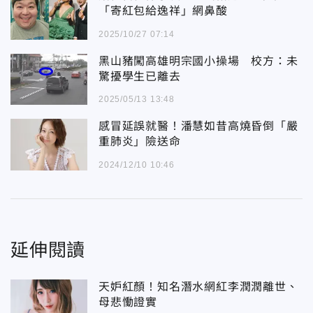
「寄紅包給逸祥」網鼻酸
2025/10/27 07:14
黑山豬闖高雄明宗國小操場 校方：未
驚擾學生已離去
2025/05/13 13:48
感冒延誤就醫！潘慧如昔高燒昏倒「嚴
重肺炎」險送命
2024/12/10 10:46
延伸閱讀
天妒紅顏！知名潛水網紅李潤潤離世、
母悲慟證實