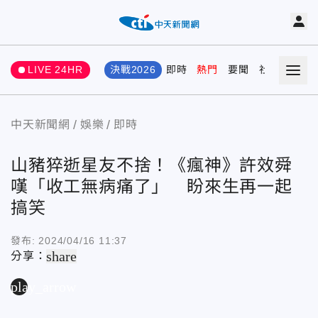
LIVE 24HR
決戰2026
即時
熱門
要聞
社會
娛樂
中天新聞網
娛樂
即時
山豬猝逝星友不捨！《瘋神》許效舜
嘆「收工無病痛了」 盼來生再一起
搞笑
發布:
2024/04/16 11:37
share
分享：
play_arrow