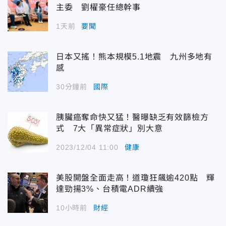
主委 劉櫂豪任總幹事
1天前
要聞
日本又搖！熊本規模5.1地震 九州多地有
感
30分鐘前
國際
胰臟癌奪命快又猛！醫曝缺乏有效篩檢方
式 7大「異常症狀」別大意
2023/12/04 11:00
健康
美股開盤全面走高！道瓊狂飆逾420點 輝
達勁揚3%、台積電ADR續強
10小時前
財經