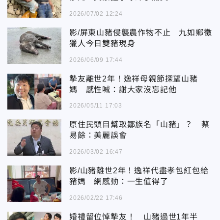
2026/07/02 12:24
影/屏東山豬侵襲農作物不止 九如鄉徵
獵人今日雙豬現身
2026/06/09 17:44
摯友離世2年！逸祥母親節探望山豬
媽 感性喊：謝大家沒忘記他
2026/05/11 17:03
原住民頭目幫取鄒族名「山豬」？ 蔡
易餘：美麗誤會
2026/03/02 16:47
影/山豬離世2年！逸祥代盡孝包紅包給
豬媽 網感動：一生值得了
2026/02/22 17:46
婚禮留位悼摯友！ 山豬過世1年半