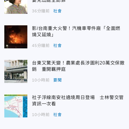
妻兒出庭全認罪
36分鐘前
社會
影/台南重大火警！汽機車零件廠「全面燃
燒又延燒」
45分鐘前
社會
台東又驚天變！農業處長涉圖利20萬交保撤
銷 重開羈押庭
10小時前
要聞
社子浮線南安社遶境周日登場 士林警交管
資訊一次看
10小時前
社會