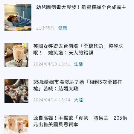
幼兒園病毒大爆發！新冠橫掃全台成霸主
21小時前
健康
英國女導遊去台南嚐「全糖珍奶」整晚失
眠！ 她笑道：天大的錯誤
2024/04/19 13:31
生活
35歲婚姻市場沒局？她「相親5次全被打
槍」苦喊：結婚太難
2024/04/14 13:24
大陸
源自高雄！手搖飲「貢茶」將易主 205億
元出售美國貝恩資本