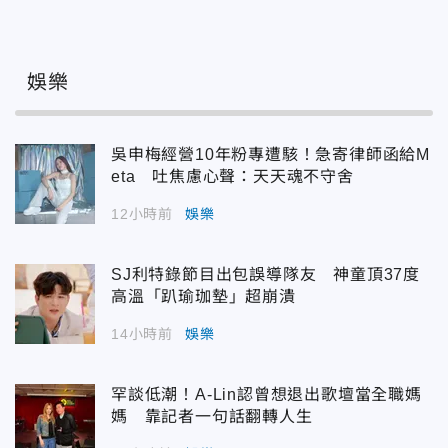
娛樂
吳申梅經營10年粉專遭駭！急寄律師函給M
eta 吐焦慮心聲：天天魂不守舍
12小時前
娛樂
SJ利特錄節目出包誤導隊友 神童頂37度
高溫「趴瑜珈墊」超崩潰
14小時前
娛樂
罕談低潮！A-Lin認曾想退出歌壇當全職媽
媽 靠記者一句話翻轉人生