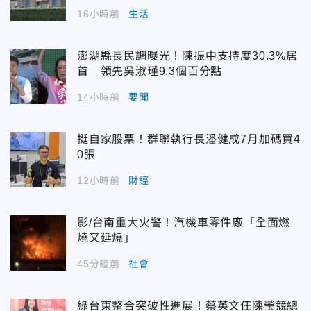
16小時前
生活
澎湖縣長民調曝光！陳振中支持度30.3%居
首 領先吳淑瑾9.3個百分點
14小時前
要聞
挺自家股票！群聯執行長潘健成7月加碼買4
0張
12小時前
財經
影/台南重大火警！汽機車零件廠「全面燃
燒又延燒」
45分鐘前
社會
綠台東整合突破性進展！蔡英文任陳瑩競總