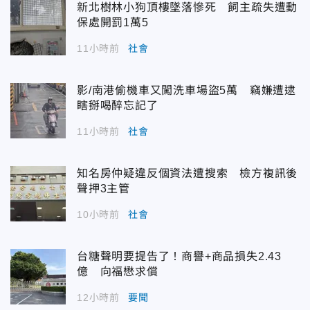
新北樹林小狗頂樓墜落慘死 飼主疏失遭動
保處開罰1萬5
11小時前
社會
影/南港偷機車又闖洗車場盜5萬 竊嫌遭逮
瞎掰喝醉忘記了
11小時前
社會
知名房仲疑違反個資法遭搜索 檢方複訊後
聲押3主管
10小時前
社會
台糖聲明要提告了！商譽+商品損失2.43
億 向福懋求償
12小時前
要聞