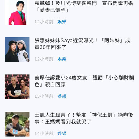
震撼彈！及川光博雙喜臨門 宣布閃電再婚
「愛妻已懷孕」
12小時前
娛樂
張惠妹妹妹Saya近況曝光！「阿妹妹」成
軍30年回來了
12小時前
娛樂
姜厚任認愛小24歲女友！遭勸「小心騙財騙
色」親自回應
13小時前
娛樂
王凱人生殺青了！摯友「神似王凱」操辦後
事：王媽媽看到我就哭了
14小時前
娛樂