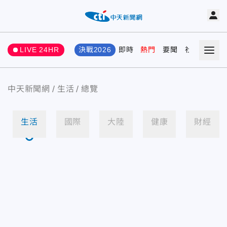
LIVE 24HR
決戰2026
即時
熱門
要聞
社會
娛樂
中天新聞網
生活
總覽
生活
國際
大陸
健康
財經