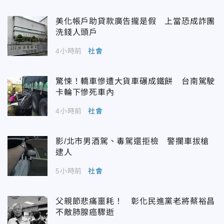
美化帳戶助貸款廣告攏是假 上當恐成詐團
洗錢人頭戶
4小時前
社會
驚悚！轎車慘遭大貨車碾成鐵餅 台南駕駛
卡輪下慘死車內
4小時前
社會
影/北市男酒駕、毒駕還拒檢 警攔車拔槍
逮人
5小時前
社會
父親節悲痛噩耗！ 彰化民進黨老將蔡裕昌
不敵肺腺癌驟逝