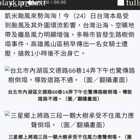
play_arrow
skip_next
ful
00:00
00:00
凱米颱風來勢洶洶！今（24）日台灣本島受
到颱風及其外圍環流影響，台灣沿海、空曠地
帶及離島風力明顯增強，多縣市皆發生路樹倒
塌事件，高雄鳳山區稍早傳出一名女騎士遭
壓，搶救1小時後不治身亡。
台北市內湖區文德路66巷14弄下午也驚傳路樹倒塌，導致
道路不通。（圖／翻攝畫面）
三星鄉上將路三段一顆大樹承受不住風力應聲倒塌。（圖