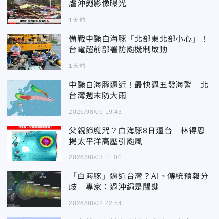
虐沖繩影像曝光
1天前
備戰中颱白海豚「北部東北部小心」！
台電超前部署防颱機制啟動
1天前
中颱白海豚逼近！最快週五發海警 北
台灣週末防大雨
2026/08/05 19:43
父親節魔咒？白海豚8日逼台 林得恩
揭太平洋高壓引颱風
2026/08/03 11:04
「白海豚」逼近台灣？AI、傳統預報分
歧 專家：過沖繩是關鍵
2026/08/02 22:54