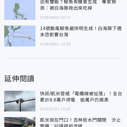
恐有雙颱？鯨魚有機會生成 專家預
測：被白海豚拖出來吃掉
2026/08/02 10:37
14號颱風鯨魚最快明生成！白海豚下週
末恐影響台灣
2026/08/01 22:30
延伸閱讀
快訊/凱米發威「電纜線被扯落」！全台
累計8.8萬戶停電 逾萬戶仍摸黑
2024/07/24 15:05
凱米就在門口！吉林街水門關閉 汐止
警籲：記得提前改道