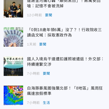
遭謝金河痛心轟「顛倒黑白」！蔣萬安回
嗆：記憶不會被洗掉
12小時前
要聞
「0到18歲年領6萬」沒了？！行政院收三
讀函文喊：採取憲政作為
1天前
要聞
國人入境烏干達遭扣護照被遣返！外交部：
持續連繫交涉
7小時前
要聞
白海豚暴風圈強襲北部！「8地區」風雨狂
飆達放假標準
7小時前
生活