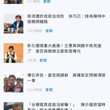
2小時前
要聞
慈濟遭詐成政治攻防 徐巧芯：綠為陳時中
接閣揆鋪路
10小時前
要聞
彰化選情重大進展！王惠美與魏平政見面
了 是否接競總主委態度曝光
1天前
要聞
傳石崇良、姜至剛請辭 蔣萬安反問賴清德
一事
13小時前
要聞
「台積電買疫苗沒被騙！」 陳沂還原當時