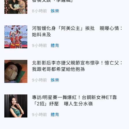
發長文談「學邏輯」
8小時前
娛樂
河智媛化身「阿美公主」挨批 親曝心情：
始料未及
9小時前
體育
北影影后李亦捷父親節宣布懷孕！憶亡父：
我跟老哥都希望給他抱孫
9小時前
娛樂
專訪/明星賽一舞爆紅！台鋼新女神ET靠
「2招」紓壓 曝人生分水嶺
9小時前
體育