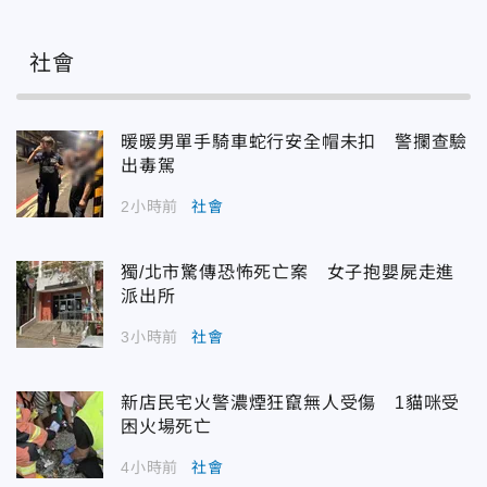
社會
暖暖男單手騎車蛇行安全帽未扣 警攔查驗
出毒駕
2小時前
社會
獨/北市驚傳恐怖死亡案 女子抱嬰屍走進
派出所
3小時前
社會
新店民宅火警濃煙狂竄無人受傷 1貓咪受
困火場死亡
4小時前
社會