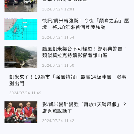
2024/07/24 12:01
快訊/凱米轉強颱！今夜「顛峰之姿」壓
境 將成8年來首個登陸強颱
2024/07/24 11:54
颱風凱米襲台不可輕忽！鄭明典警告：
類似莫拉克持續影響南部山區
2024/07/24 11:50
凱米來了！19縣市「強風特報」最高14級陣風 沒事別出門
凱米來了！19縣市「強風特報」最高14級陣風 沒事
別出門
2024/07/24 11:49
影/凱米變胖變強「再放1天颱風假」？
盧秀燕說話了
2024/07/24 11:42