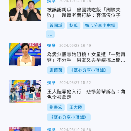
娛樂
2024/12/14 16:28
被誤認胡瓜！曾國城吃飯「刷臉失
敗」 還遭老闆打臉：客滿沒位子
曾國城
胡瓜
甄心分享小琳鐺
...
娛樂
2024/09/23 16:49
為愛無懼毒姑阻撓！女星遭「一劈再
劈」不分手 男友又與孕婦搞上開行
事曆約做愛日
康茵茵
《甄心分享小琳鐺》
娛樂
2024/08/27 15:52
王大陸靠他入行 悲慘前輩訴苦：角
色全被拿走！
劉書宏
王大陸
《甄心分享小琳鐺》
娛樂
2024/08/19 20:56