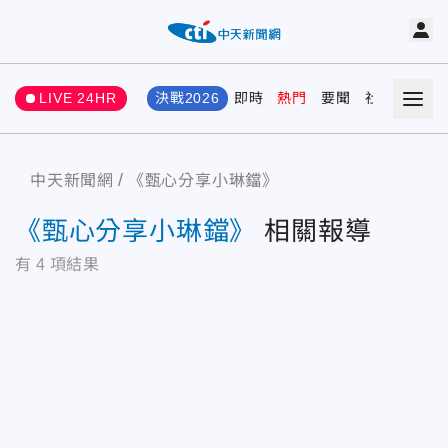
LIVE 24HR
決戰2026
即時
熱門
要聞
社會
娛樂
中天新聞網
《甄心分享小琳鐺》
《甄心分享小琳鐺》
相關報導
有
4
項結果