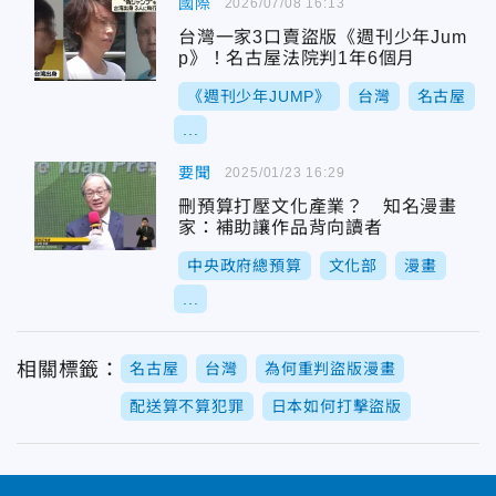
國際
2026/07/08 16:13
台灣一家3口賣盜版《週刊少年Jum
p》！名古屋法院判1年6個月
《週刊少年JUMP》
台灣
名古屋
...
要聞
2025/01/23 16:29
刪預算打壓文化產業？ 知名漫畫
家：補助讓作品背向讀者
中央政府總預算
文化部
漫畫
...
相關標籤：
名古屋
台灣
為何重判盜版漫畫
配送算不算犯罪
日本如何打擊盜版