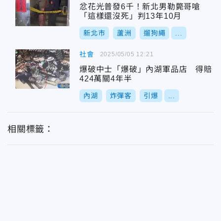
忿花光普發6千！新北男勒斃哥嗆
「這樣還沒死」判13年10月
新北市
蘆洲
遛狗繩
...
社會
2025/05/05 12:21
爆破中士「爆破」內湖軍品店 得賠
424萬關4年半
內湖
炸彈客
引爆
...
相關標籤：