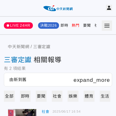
LIVE 24HR
決戰2026
即時
熱門
要聞
社會
娛樂
中天新聞網
三審定讞
三審定讞
相關報導
有
2
項結果
全部
即時
要聞
社會
娛樂
體育
生活
社會
2025/06/17 16:54