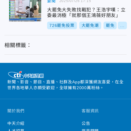
要聞
2025/07/26 17:15
大罷免大失敗找戰犯？王浩宇嘆：立
委最消極「就那個王鴻薇好朋友」
726罷免投票
大罷免潮
罷免
...
相關標籤：
新聞、影音、節目、直播、社群及App都深獲網友喜愛，在全
世界各地華人亦頗受歡迎，全球擁有2000萬粉絲。
關於我們
客服資訊
中天介紹
公告