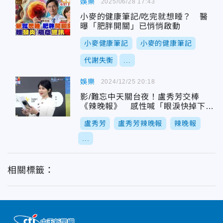
娛樂
2025/06/28 17:43
小麥的健康筆記/吃完就想睡？ 醫
曝「肥胖開關」已悄悄啟動
小麥健康筆記
小麥的健康筆記
代謝失衡
...
娛樂
2024/12/25 20:18
影/難忘中天關台夜！盧秀芳交棒
《辣晚報》 感性喊「眼淚快掉下
來」
盧秀芳
盧秀芳辣晚報
辣晚報
...
相關標籤：