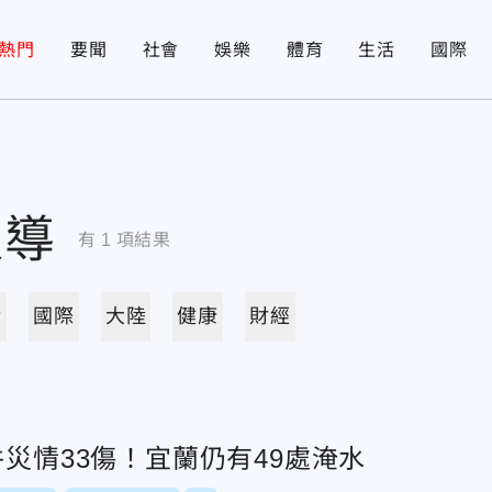
熱門
要聞
社會
娛樂
體育
生活
國際
報導
有
1
項結果
活
國際
大陸
健康
財經
件災情33傷！宜蘭仍有49處淹水