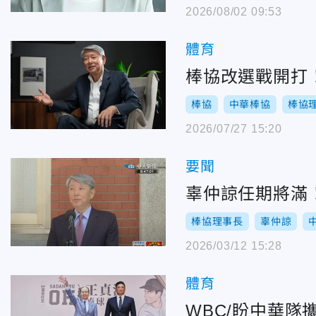
2026/08/02 09:53
體育
棒協改選戰開打
棒協
中華棒協
棒協
2026/07/27 15:20
要聞
辜仲諒任期將滿
棒協理事長
辜仲諒
2026/03/12 15:28
體育
WBC/盼中華