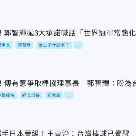
！郭智輝拋3大承諾喊話「世界冠軍常態
理事長
郭智輝
發生了什麼事？
...
！傳有意爭取棒協理事長 郭智輝：盼為
中華棒協
經濟部長
郭智輝
...
隊攜手日本晉級！王貞治：台灣棒球已覺醒