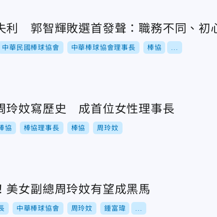
失利 郭智輝敗選首發聲：職務不同、初
中華民國棒球協會
中華棒球協會理事長
棒協
...
周玲妏寫歷史 成首位女性理事長
棒協
棒協理事長
棒協
周玲妏
！美女副總周玲妏有望成黑馬
長
中華棒球協會
周玲妏
鍾富瑋
...