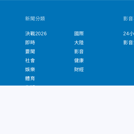
新聞分類
影音
決戰2026
國際
24
即時
大陸
影音
要聞
影音
社會
健康
娛樂
財經
體育
生活
中天新聞網版權所有 © 2022 CTiTV Inc. all Right
China Times Group