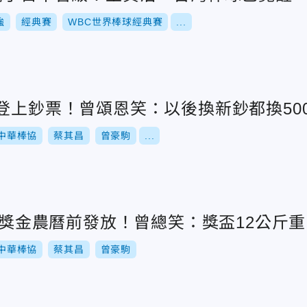
強
經典賽
WBC世界棒球經典賽
...
登上鈔票！曾頌恩笑：以後換新鈔都換50
中華棒協
蔡其昌
曾豪駒
...
0萬獎金農曆前發放！曾總笑：獎盃12公斤
中華棒協
蔡其昌
曾豪駒