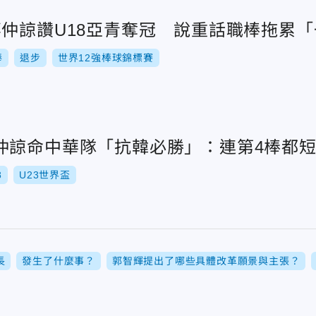
辜仲諒讚U18亞青奪冠 說重話職棒拖累
棒
退步
世界12強棒球錦標賽
仲諒命中華隊「抗韓必勝」：連第4棒都
8
U23世界盃
長
發生了什麼事？
郭智輝提出了哪些具體改革願景與主張？