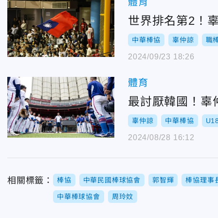
體育
世界排名第2！
中華棒協
辜仲諒
職
2024/09/23 18:26
體育
最討厭韓國！辜
辜仲諒
中華棒協
U1
2024/08/28 16:12
相關標籤：
棒協
中華民國棒球協會
郭智輝
棒協理事
中華棒球協會
周玲妏