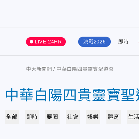
LIVE 24HR
決戰2026
即時
中天新聞網
中華白陽四貴靈寶聖道會
中華白陽四貴靈寶聖
全部
即時
要聞
社會
娛樂
體育
生