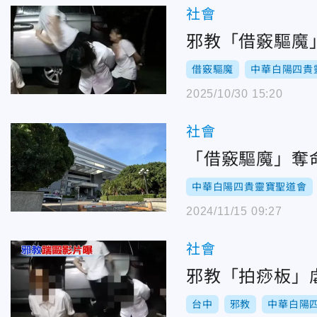
社會
邪教「借竅驅魔
借竅驅魔
中華白陽四貴
2025/10/30 15:20
社會
「借竅驅魔」奪
中華白陽四貴靈寶聖道會
2024/11/15 09:27
社會
邪教「拍痧板」
台中
邪教
中華白陽