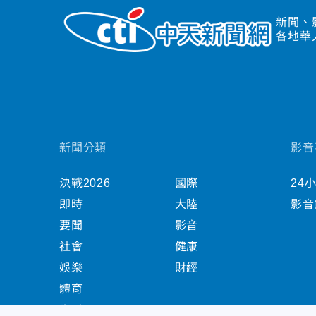
新聞、
各地華
新聞分類
影音
決戰2026
國際
24
即時
大陸
影音
要聞
影音
社會
健康
娛樂
財經
體育
生活