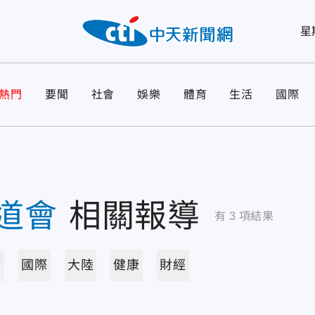
星
熱門
要聞
社會
娛樂
體育
生活
國際
道會
相關報導
有
3
項結果
活
國際
大陸
健康
財經