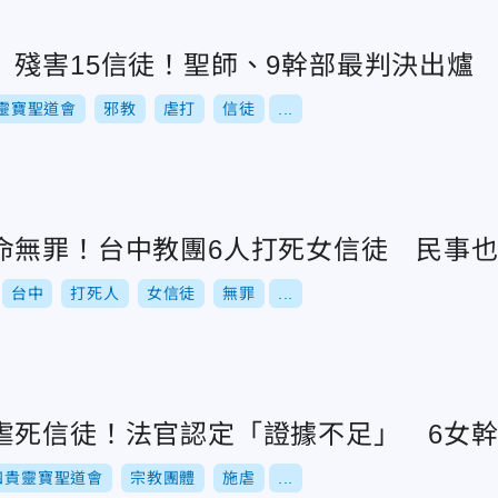
」殘害15信徒！聖師、9幹部最判決出爐
靈寶聖道會
邪教
虐打
信徒
...
命無罪！台中教團6人打死女信徒 民事
台中
打死人
女信徒
無罪
...
虐死信徒！法官認定「證據不足」 6女
四貴靈寶聖道會
宗教團體
施虐
...