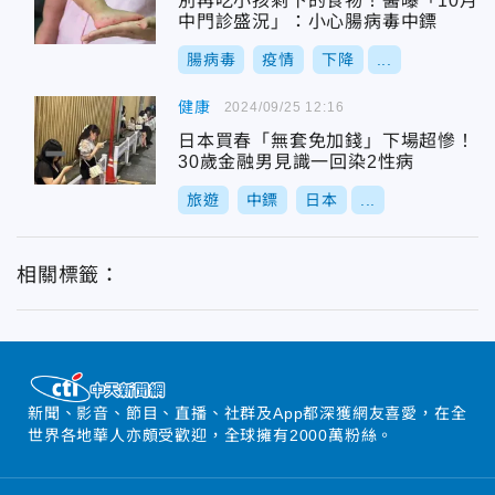
別再吃小孩剩下的食物！醫曝「10月
中門診盛況」：小心腸病毒中鏢
腸病毒
疫情
下降
...
健康
2024/09/25 12:16
日本買春「無套免加錢」下場超慘！
30歲金融男見識一回染2性病
旅遊
中鏢
日本
...
相關標籤：
新聞、影音、節目、直播、社群及App都深獲網友喜愛，在全
世界各地華人亦頗受歡迎，全球擁有2000萬粉絲。