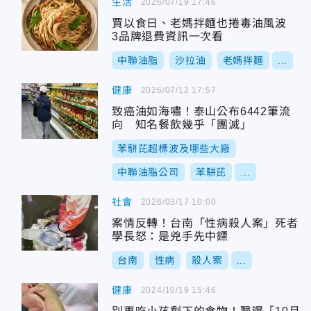
生活
2026/07/19 17:46
賈以食日、老媽拌麵也捲毒油風波
3品牌退費資訊一次看
中聯油脂
沙拉油
老媽拌麵
...
健康
2026/07/12 17:57
致癌油如海嘯！泰山公布6442筆流
向 知名餐飲幾乎「團滅」
苯駢芘超標波及哪些大廠
中聯油脂公司
苯駢芘
...
社會
2026/03/17 10:00
案情反轉！台南「性病殺人案」死者
學長怒：是兇手先中鏢
台南
性病
殺人案
...
健康
2024/10/19 15:46