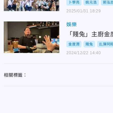
卜學亮
姚元浩
郭泓
2025/01/31 18:29
娛樂
「賤兔」主廚金
金度潤
賤兔
乱彈阿
2024/12/22 14:40
相關標籤：