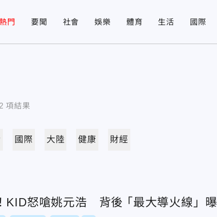
熱門
要聞
社會
娛樂
體育
生活
國際
2
項結果
活
國際
大陸
健康
財經
KID怒嗆姚元浩 背後 ｢最大導火線」