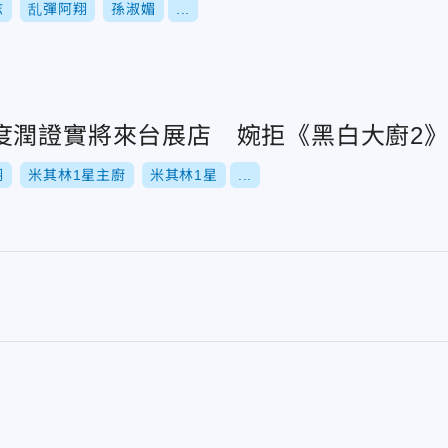
志
乱彈阿翔
孫淑媚
...
度潤證實將來台展店 婉拒《黑白大廚2
翔
米其林1星主廚
米其林1星
...