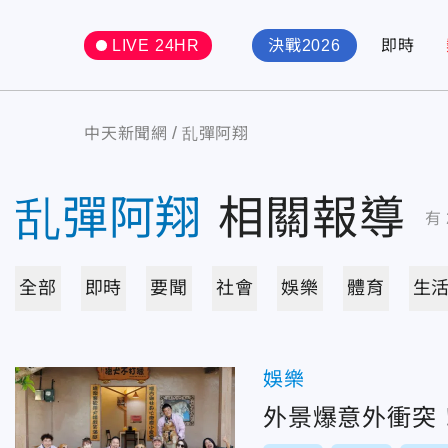
LIVE 24HR
決戰2026
即時
中天新聞網
乱彈阿翔
乱彈阿翔
相關報導
有
全部
即時
要聞
社會
娛樂
體育
生
娛樂
外景爆意外衝突！