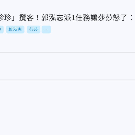
珍珍」攬客！郭泓志派1任務讓莎莎怒了
中
郭泓志
莎莎
...