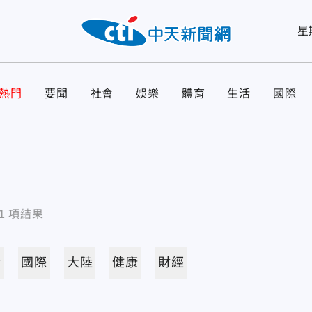
星
熱門
要聞
社會
娛樂
體育
生活
國際
1
項結果
活
國際
大陸
健康
財經