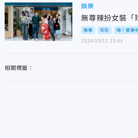
娛樂
無尊辣扮女裝「
無尊
珍珍
嗨！營業
2024/10/12 15:44
相關標籤：