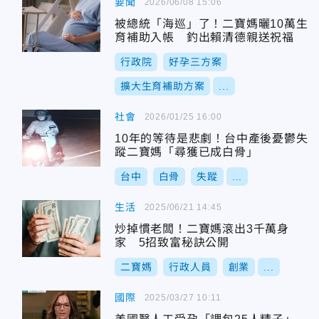
要聞
2026/06/08 15:06
被總統「海巡」了！二寶媽曬10萬生
育補助入帳 釣出賴清德親送祝福
行政院
好孕三方案
擴大生育補助方案
...
社會
2026/01/25 16:00
10年的等待是悲劇！台中產後憂鬱失
蹤二寶媽「尋獲已成白骨」
台中
白骨
失蹤
...
生活
2025/06/21 14:45
炒掉慣老闆！二寶媽滾出3千萬身
家 5招致富秘訣公開
二寶媽
行政人員
創業
...
國際
2025/03/27 10:11