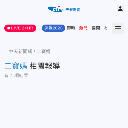
LIVE 24HR
決戰2026
即時
熱門
要聞
社會
娛樂
中天新聞網
二寶媽
二寶媽
相關報導
有
4
項結果