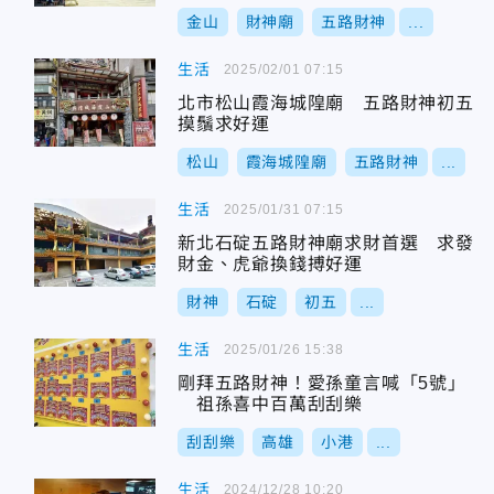
金山
財神廟
五路財神
...
生活
2025/02/01 07:15
北市松山霞海城隍廟 五路財神初五
摸鬚求好運
松山
霞海城隍廟
五路財神
...
生活
2025/01/31 07:15
新北石碇五路財神廟求財首選 求發
財金、虎爺換錢搏好運
財神
石碇
初五
...
生活
2025/01/26 15:38
剛拜五路財神！愛孫童言喊「5號」
祖孫喜中百萬刮刮樂
刮刮樂
高雄
小港
...
生活
2024/12/28 10:20