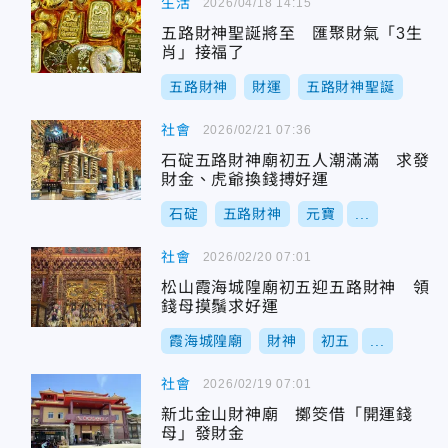
生活
2026/04/18 14:15
五路財神聖誕將至 匯聚財氣「3生
肖」接福了
五路財神
財運
五路財神聖誕
社會
2026/02/21 07:36
石碇五路財神廟初五人潮滿滿 求發
財金、虎爺換錢搏好運
石碇
五路財神
元寶
...
社會
2026/02/20 07:01
松山霞海城隍廟初五迎五路財神 領
錢母摸鬚求好運
霞海城隍廟
財神
初五
...
社會
2026/02/19 07:01
新北金山財神廟 擲筊借「開運錢
母」發財金