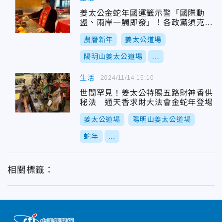
姜太公金蛇年國運籤示警「國際動
盪、兩岸一觸即發」！各政黨須克制
反省
農曆新年
姜太公道場
陽明山姜太公道場
...
生活
2024/11/14 15:10
世間罕見！姜太公特賜五路財神香供
秘法 通天香求財大法會金蛇年登場
姜太公道場
陽明山姜太公道場
蛇年
...
相關標籤：