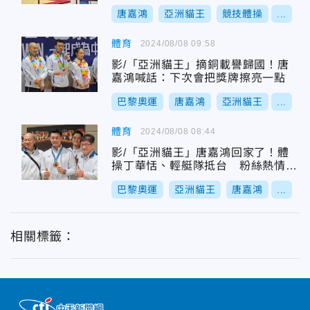
唐嘉鴻
亞洲貓王
競技體操
...
體育
2024/08/08 09:58
影/「亞洲貓王」摘銅載譽歸國！唐
嘉鴻喊話：下次會把獎牌擦亮一點
巴黎奧運
唐嘉鴻
亞洲貓王
...
體育
2024/08/08 08:44
影/「亞洲貓王」唐嘉鴻回家了！體
操丁華恬、輕艇隊抵台 粉絲熱情接
機
巴黎奧運
亞洲貓王
唐嘉鴻
...
相關標籤：