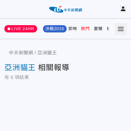
LIVE 24HR
決戰2026
即時
熱門
要聞
社會
娛樂
中天新聞網
亞洲貓王
亞洲貓王
相關報導
有
6
項結果