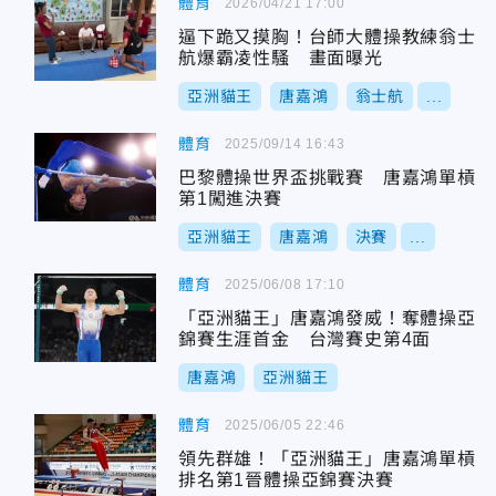
體育
2026/04/21 17:00
逼下跪又摸胸！台師大體操教練翁士
航爆霸凌性騷 畫面曝光
亞洲貓王
唐嘉鴻
翁士航
...
體育
2025/09/14 16:43
巴黎體操世界盃挑戰賽 唐嘉鴻單槓
第1闖進決賽
亞洲貓王
唐嘉鴻
決賽
...
體育
2025/06/08 17:10
「亞洲貓王」唐嘉鴻發威！奪體操亞
錦賽生涯首金 台灣賽史第4面
唐嘉鴻
亞洲貓王
體育
2025/06/05 22:46
領先群雄！「亞洲貓王」唐嘉鴻單槓
排名第1晉體操亞錦賽決賽