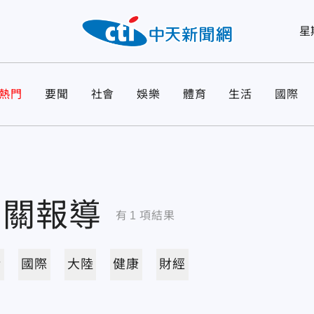
星
熱門
要聞
社會
娛樂
體育
生活
國際
相關報導
有
1
項結果
活
國際
大陸
健康
財經