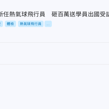
新任熱氣球飛行員 砸百萬送學員出國受
安
體檢
熱氣球飛行員
...