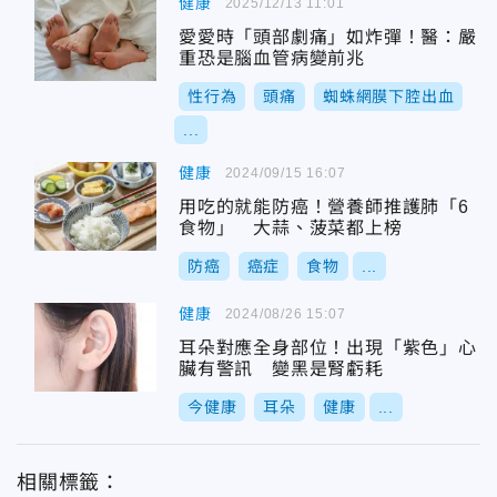
健康
2025/12/13 11:01
愛愛時「頭部劇痛」如炸彈！醫：嚴
重恐是腦血管病變前兆
性行為
頭痛
蜘蛛網膜下腔出血
...
健康
2024/09/15 16:07
用吃的就能防癌！營養師推護肺「6
食物」 大蒜、菠菜都上榜
防癌
癌症
食物
...
健康
2024/08/26 15:07
耳朵對應全身部位！出現「紫色」心
臟有警訊 變黑是腎虧耗
今健康
耳朵
健康
...
相關標籤：