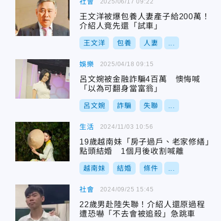
社會
2025/06/17 09:22
王文洋被爆包養人妻產子給200萬！
介紹人竟先還「試車」
王文洋
包養
人妻
...
娛樂
2025/04/18 09:15
呂文婉被金融詐騙4百萬 懊悔喊
「以為可翻身當富翁」
呂文婉
詐騙
失聯
...
生活
2024/11/03 10:56
19歲越南妹「房子過戶、老家修繕」
點頭結婚 1個月後收割喊離
越南妹
結婚
條件
...
社會
2024/09/25 15:45
22歲男赴陸失聯！介紹人還原過程
遭恐嚇「不去會被追殺」急跳車