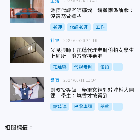
生活
2025/05/24 13:41
她控代課老師擺爛 網掀兩派論戰：
沒義務做這些
老師
代課老師
工作
社會
2024/09/26 21:16
又見狼師！花蓮代理老師偷拍女學生
上廁所 檢方聲押獲准
花蓮縣
代課老師
偷拍
...
體育
2024/08/11 11:04
副教授等級！舉重女神郭婞淳輔大開
課 學生：燒香才搶得到
郭婞淳
巴黎奧運
舉重
...
相關標籤：