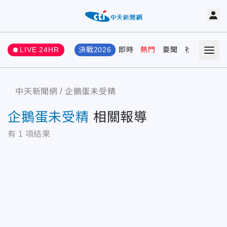
LIVE 24HR
決戰2026
即時
熱門
要聞
社會
娛樂
中天新聞網
企鵝蛋未受精
企鵝蛋未受精
相關報導
有
1
項結果