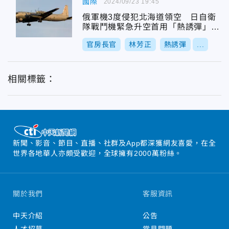
國際
2024/09/23 19:45
俄軍機3度侵犯北海道領空 日自衛
隊戰鬥機緊急升空首用「熱誘彈」警
告射擊
官房長官
林芳正
熱誘彈
...
相關標籤：
新聞、影音、節目、直播、社群及App都深獲網友喜愛，在全
世界各地華人亦頗受歡迎，全球擁有2000萬粉絲。
關於我們
客服資訊
中天介紹
公告