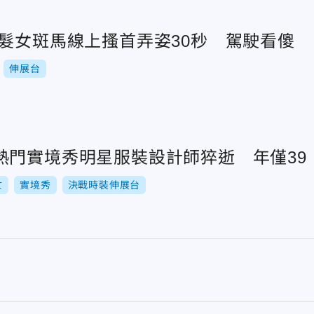
長髮女斑馬線上搔首弄姿30秒 駕駛看傻
伸展台
熱門實境秀明星服裝設計師猝逝 年僅39
亡
實境秀
決戰時裝伸展台