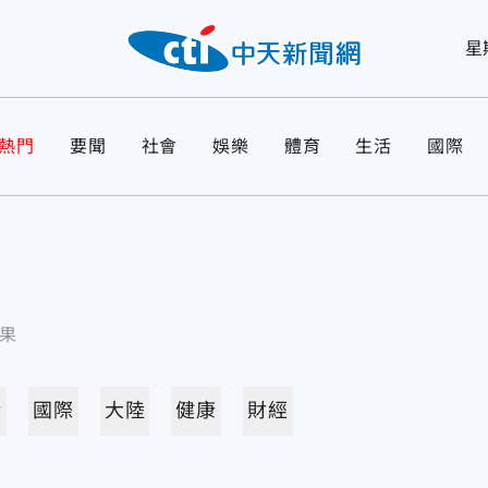
星
熱門
要聞
社會
娛樂
體育
生活
國際
果
活
國際
大陸
健康
財經