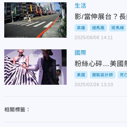
生活
影/當伸展台？
高雄
過馬路
斑馬線
2025/08/08 14:11
國際
粉絲心碎…美國
美國
服裝設計師
死
2025/02/26 13:10
相關標籤：