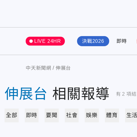
LIVE 24HR
決戰2026
即時
中天新聞網
伸展台
伸展台
相關報導
有
2
項結
全部
即時
要聞
社會
娛樂
體育
生