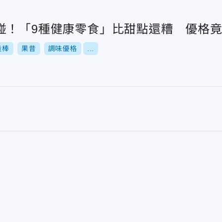
碰！「9種健康零食」比甜點還糟 優格
量棒
果昔
調味優格
...