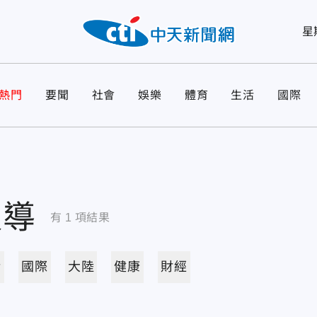
星
熱門
要聞
社會
娛樂
體育
生活
國際
報導
有
1
項結果
活
國際
大陸
健康
財經