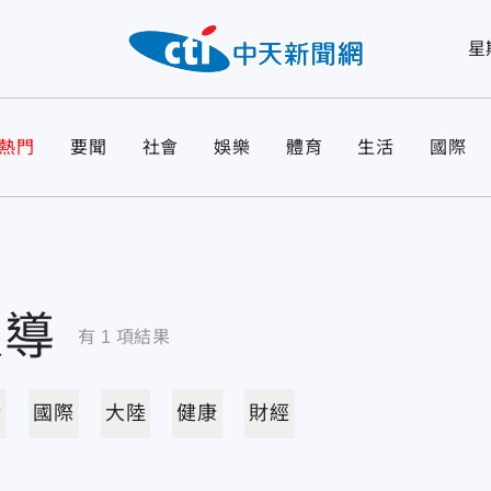
星
熱門
要聞
社會
娛樂
體育
生活
國際
報導
有
1
項結果
活
國際
大陸
健康
財經