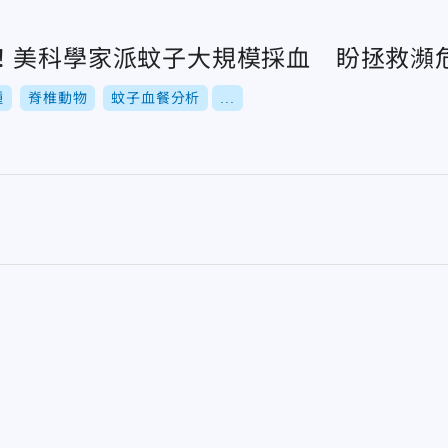
！美科學家派蚊子大規模採血 盼拯救瀕
種
脊椎動物
蚊子血餐分析
...