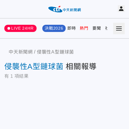
LIVE 24HR
決戰2026
即時
熱門
要聞
社會
娛樂
中天新聞網
侵襲性A型鏈球菌
侵襲性A型鏈球菌
相關報導
有
1
項結果