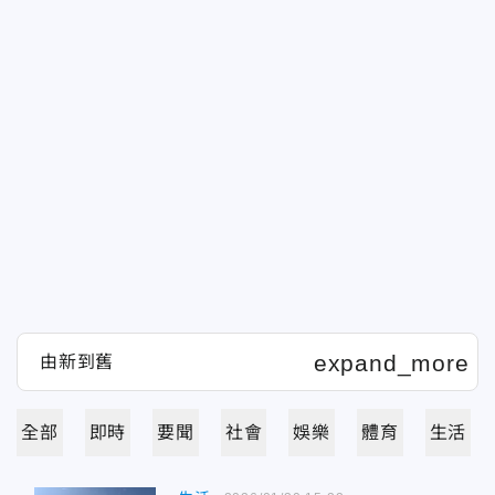
全部
即時
要聞
社會
娛樂
體育
生活