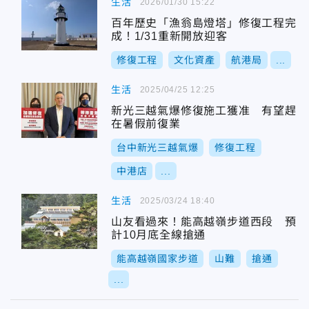
生活
2026/01/30 15:22
百年歷史「漁翁島燈塔」修復工程完
成！1/31重新開放迎客
修復工程
文化資產
航港局
...
生活
2025/04/25 12:25
新光三越氣爆修復施工獲准 有望趕
在暑假前復業
台中新光三越氣爆
修復工程
中港店
...
生活
2025/03/24 18:40
山友看過來！能高越嶺步道西段 預
計10月底全線搶通
能高越嶺國家步道
山難
搶通
...