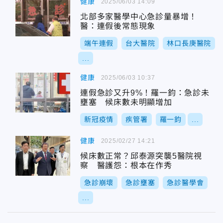
健康
2025/06/03 14:09
北部多家醫學中心急診量暴增！
醫：連假後常態現象
端午連假
台大醫院
林口長庚醫院
...
健康
2025/06/03 10:37
連假急診又升9%！羅一鈞：急診未
壅塞 候床數未明顯增加
新冠疫情
疾管署
羅一鈞
...
健康
2025/02/27 14:21
候床數正常？邱泰源突襲5醫院視
察 醫護怨：根本在作秀
急診崩壞
急診壅塞
急診醫學會
...