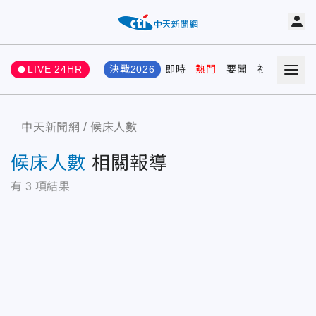
LIVE 24HR
決戰2026
即時
熱門
要聞
社會
娛樂
中天新聞網
候床人數
候床人數
相關報導
有
3
項結果