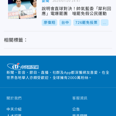
要聞
2025/07/20 14:47
說明會直球對決！帥氣藍委「犀利回
應」電爆罷團 嗆罷免假公民運動
廖偉翔
台中
726罷免投票
...
相關標籤：
新聞、影音、節目、直播、社群及App都深獲網友喜愛，在全
世界各地華人亦頗受歡迎，全球擁有2000萬粉絲。
關於我們
客服資訊
中天介紹
公告