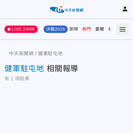
LIVE 24HR
決戰2026
即時
熱門
要聞
社會
娛樂
中天新聞網
健軍駐屯地
健軍駐屯地
相關報導
有
1
項結果