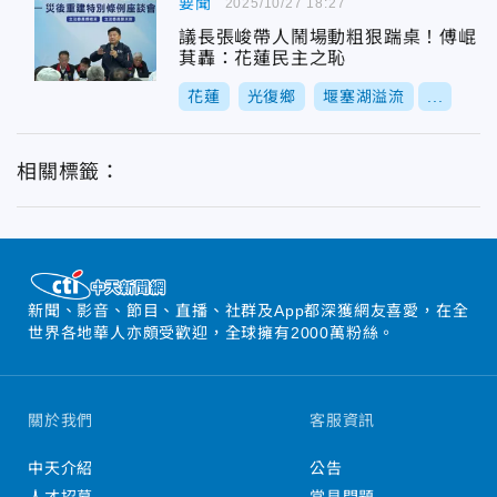
要聞
2025/10/27 18:27
議長張峻帶人鬧場動粗狠踹桌！傅崐
萁轟：花蓮民主之恥
花蓮
光復鄉
堰塞湖溢流
...
相關標籤：
新聞、影音、節目、直播、社群及App都深獲網友喜愛，在全
世界各地華人亦頗受歡迎，全球擁有2000萬粉絲。
關於我們
客服資訊
中天介紹
公告