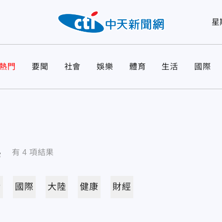
星
熱門
要聞
社會
娛樂
體育
生活
國際
導
有
4
項結果
活
國際
大陸
健康
財經