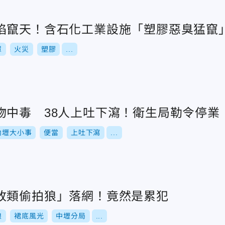
焰竄天！含石化工業設施「塑膠惡臭猛竄
罩
火災
塑膠
...
物中毒 38人上吐下瀉！衛生局勒令停業
內壢大小事
便當
上吐下瀉
...
敗類偷拍狼」落網！竟然是累犯
狼
裙底風光
中壢分局
...