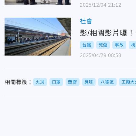
2025/12/04 21:12
社會
影/相關影片曝
台鐵
死傷
事故
桃
2025/04/29 08:58
相關標籤：
火災
口罩
塑膠
臭味
八德區
工廠大