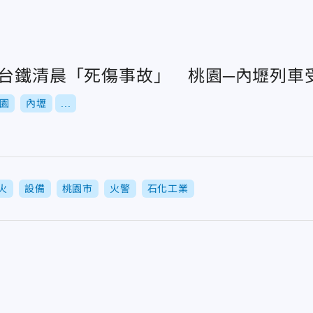
！台鐵清晨「死傷事故」 桃園─內壢列車
園
內壢
...
火
設備
桃園市
火警
石化工業