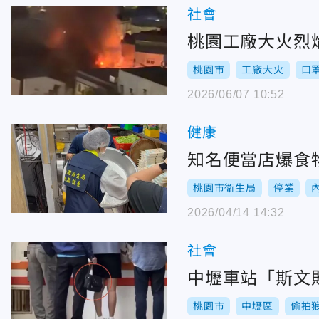
社會
桃園工廠大火烈
桃園市
工廠大火
口
2026/06/07 10:52
健康
知名便當店爆食
桃園市衛生局
停業
2026/04/14 14:32
社會
中壢車站「斯文
桃園市
中壢區
偷拍